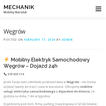
Skip
MECHANIK
to
Menu
content
Mobilny Warsztat
MOBILNY MECHANIK
ELEKTRYK SAMOCHODOWY
Węgrów
POSTED ON
FEBRUARY 17, 2026
BY
ADMIN
BLOG
KONTAKT
Mobilny Elektryk Samochodowy
Węgrów – Dojazd 24h
570 933 114
Jeżeli Twoje auto odmówiło posłuszeństwa w
Węgrów
– nie musisz
wzywać lawety ani tracić czasu w warsztacie. Oferujemy
mobilne
usługi elektryka samochodowego z dojazdem do klienta
, 24
godziny na dobę, 7 dni w tygodniu.
Dojedziemy pod dom, firmę, parking, trasę krajową nr 62 lub lokalne