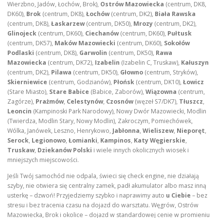
Wierzbno, Jadów, Łochów, Brok),
Ostrów Mazowiecka
(centrum, DK8,
DK60),
Brok
(centrum, DK8),
Łochów
(centrum, DK2),
Biała Rawska
(centrum, DK8),
Łaskarzew
(centrum, DK50),
Mrozy
(centrum, DK2),
Glinojeck
(centrum, DK60),
Ciechanów
(centrum, DK60),
Pułtusk
(centrum, DK57),
Maków Mazowiecki
(centrum, DK60),
Sokołów
Podlaski
(centrum, DK8),
Garwolin
(centrum, DK50),
Rawa
Mazowiecka
(centrum, DK72),
Izabelin
(Izabelin C, Truskaw),
Kałuszyn
(centrum, DK2),
Pilawa
(centrum, DK50),
Głowno
(centrum, Stryków),
Skierniewice
(centrum, Godzianów),
Płońsk
(centrum, DK10),
Łowicz
(Stare Miasto),
Stare Babice
(Babice, Zaborów),
Wiązowna
(centrum,
Zagórze),
Prażmów
,
Celestynów
,
Czosnów
(węzeł S7/DK7),
Tłuszcz
,
Leoncin
(Kampinoski Park Narodowy), Nowy Dwór Mazowiecki, Modlin
(Twierdza, Modlin Stary, Nowy Modlin), Zakroczym, Pomiechówek,
Wólka, Janówek, Leszno, Henrykowo,
Jabłonna
,
Wieliszew
,
Nieporęt
,
Serock
,
Legionowo
,
Łomianki
,
Kampinos
,
Katy Węgierskie
,
Truskaw
,
Dziekanów Polski
i wiele innych okolicznych wiosek i
mniejszych miejscowości.
Jeśli Twój samochód nie odpala, świeci się check engine, nie działają
szyby, nie otwiera się centralny zamek, padł akumulator albo masz inną
usterkę – dzwoń! Przyjedziemy szybko i naprawimy auto
u Ciebie
– bez
stresu i bez tracenia czasu na dojazd do warsztatu. Węgrów, Ostrów
Mazowiecka, Brok i okolice – dojazd w standardowej cenie w promieniu