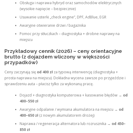
Obsługa i naprawa hybryd oraz samochodów elektrycznych
(wysokie napięcie – bezpiecznie)
Usuwanie usterki „check engine”, DPF, AdBlue, EGR
Awaryjne otwieranie drzwi / bagażnika
Pomoc przy stłuczkach – diagnostyka + drobne naprawy na
miejscu
Przykładowy cennik (2026) – ceny orientacyjne
brutto (z dojazdem wliczony w większości
przypadków)
Ceny zaczynają się
od 400 zł
za typową interwencję (diagnostyka +
prosta naprawa na miejscu). Dokładna wycena zawsze po przyjeździe i
sprawdzeniu auta – płacisz tylko za wykonaną pracę.
Dojazd + diagnostyka komputerowa + kasowanie błędów →
od
400–550 zł
Awaryjne odpalanie / wymiana akumulatora na miejscu →
od
400–650 zł
(z nowym akumulatorem drożej)
Naprawa / regeneracja alternatora lub rozrusznika →
od 450–
850 zł