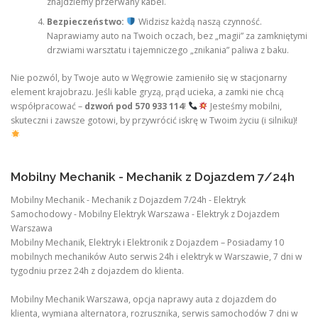
znajdziemy przerwany kabel.
Bezpieczeństwo:
Widzisz każdą naszą czynność.
Naprawiamy auto na Twoich oczach, bez „magii” za zamkniętymi
drzwiami warsztatu i tajemniczego „znikania” paliwa z baku.
Nie pozwól, by Twoje auto w Węgrowie zamieniło się w stacjonarny
element krajobrazu. Jeśli kable gryzą, prąd ucieka, a zamki nie chcą
współpracować –
dzwoń pod 570 933 114
!
Jesteśmy mobilni,
skuteczni i zawsze gotowi, by przywrócić iskrę w Twoim życiu (i silniku)!
Mobilny Mechanik - Mechanik z Dojazdem 7/24h
Mobilny Mechanik - Mechanik z Dojazdem 7/24h - Elektryk
Samochodowy - Mobilny Elektryk Warszawa - Elektryk z Dojazdem
Warszawa
Mobilny Mechanik, Elektryk i Elektronik z Dojazdem – Posiadamy 10
mobilnych mechaników Auto serwis 24h i elektryk w Warszawie, 7 dni w
tygodniu przez 24h z dojazdem do klienta.
Mobilny Mechanik Warszawa, opcja naprawy auta z dojazdem do
klienta, wymiana alternatora, rozrusznika, serwis samochodów 7 dni w