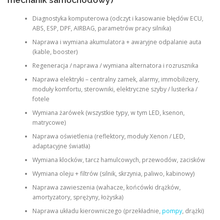
mechanik samochodowy)
Diagnostyka komputerowa (odczyt i kasowanie błędów ECU,
ABS, ESP, DPF, AIRBAG, parametrów pracy silnika)
Naprawa i wymiana akumulatora + awaryjne odpalanie auta
(kable, booster)
Regeneracja / naprawa / wymiana alternatora i rozrusznika
Naprawa elektryki – centralny zamek, alarmy, immobilizery,
moduły komfortu, sterowniki, elektryczne szyby / lusterka /
fotele
Wymiana żarówek (wszystkie typy, w tym LED, ksenon,
matrycowe)
Naprawa oświetlenia (reflektory, moduły Xenon / LED,
adaptacyjne światła)
Wymiana klocków, tarcz hamulcowych, przewodów, zacisków
Wymiana oleju + filtrów (silnik, skrzynia, paliwo, kabinowy)
Naprawa zawieszenia (wahacze, końcówki drążków,
amortyzatory, sprężyny, łożyska)
Naprawa układu kierowniczego (przekładnie,
pompy
, drążki)