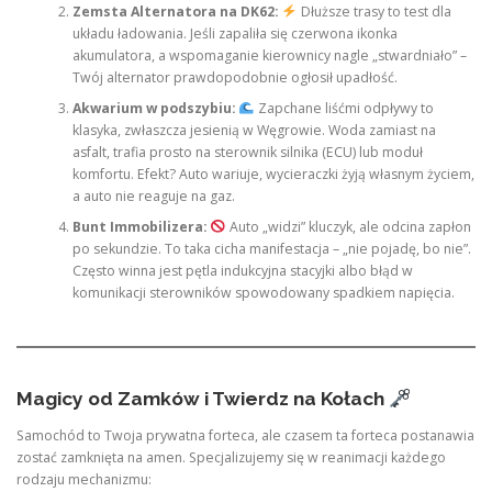
Zemsta Alternatora na DK62:
Dłuższe trasy to test dla
układu ładowania. Jeśli zapaliła się czerwona ikonka
akumulatora, a wspomaganie kierownicy nagle „stwardniało” –
Twój alternator prawdopodobnie ogłosił upadłość.
Akwarium w podszybiu:
Zapchane liśćmi odpływy to
klasyka, zwłaszcza jesienią w Węgrowie. Woda zamiast na
asfalt, trafia prosto na sterownik silnika (ECU) lub moduł
komfortu. Efekt? Auto wariuje, wycieraczki żyją własnym życiem,
a auto nie reaguje na gaz.
Bunt Immobilizera:
Auto „widzi” kluczyk, ale odcina zapłon
po sekundzie. To taka cicha manifestacja – „nie pojadę, bo nie”.
Często winna jest pętla indukcyjna stacyjki albo błąd w
komunikacji sterowników spowodowany spadkiem napięcia.
Magicy od Zamków i Twierdz na Kołach
Samochód to Twoja prywatna forteca, ale czasem ta forteca postanawia
zostać zamknięta na amen. Specjalizujemy się w reanimacji każdego
rodzaju mechanizmu: