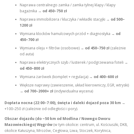
Naprawa centralnego zamka / zamka tylnej klapy / klapy
bagażnika →
od 450–750 zł
Naprawa immobilizera / kluczyka / wkładki stacyjki →
od 500–
1200 zł
Wymiana klocków hamulcowych przód + diagnostyka →
od
450–700 zł
Wymiana oleju + filtrów (osobowe) →
od 450–750 zł
(zależnie
od auta)
Naprawa elektrycznych szyb / lusterek / podgrzewania foteli →
od 450–800 zł
Wymiana żarówek (komplet + regulacja) →
od 400–600 zł
Większe naprawy (zawieszenie, układ kierowniczy, EGR, wtryski)
→
od 700–2000+ zł
(indywidualna wycena)
Dopłata nocna (22:00–7:00), święta i daleki dojazd poza 30 km
→
+100–250 zł (zależnie od odległości i pory).
Obszar dojazdu (do ~50 km od Modlina / Nowego Dworu
Mazowieckiego)
Węgrów
(w tym okolice: centrum, ul. Kościuszki, DK8,
okolice Kałuszyna, Mrozów, Cegłowa, Liwa, Stoczek, Korytnica,