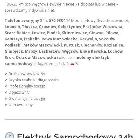
~30–35 km (do Węgrowa zwykle niewielka dopłata lub w cenie –
sprawdzamy indywidualnie).
Telefon awaryjny 24h: 570 933 114
Modlin, Nowy Dwór Mazowiecki,
Leoncin
,
Tłuszcz
,
Czosnów
,
Celestynów
,
Prażmów
,
Wiązowna
,
Stare Babice
,
Łowicz
,
Płońsk
,
Skierniewice
,
Głowno
,
Pilawa
,
Kałuszyn
,
Izabelin
,
Rawa Mazowiecka
,
Garwolin
,
Sokołów
Podlaski
,
Maków Mazowiecki
,
Pułtusk
,
Ciechanów
,
Kozienice
,
Glinojeck
,
Mrozy
,
Łaskarzew
,
Węgrów
,
Biała Rawska
,
Łochów
,
Brok
,
Ostrów Mazowiecka
i okolice –
mobilny elektryk
samochodowy
z dojazdem już dziś!
✔ Brak kosztów lawety
✔ Szybka reakcja i diagnostyka
✔ Profesjonalny sprzęt
✔ Dojazd 24/7
✔ Gwarancja na usługę
✔ Uczciwe ceny
Elektryk Samochodowy 24h