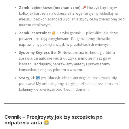
Zamki bębenkowe (mechaniczne):
Kluczyk kręci się w
kółko jak karuzela na odpuście? Zregenerujemy wkładkę na
miejscu, bez konieczności wybijania szyby cegłą znalezioną pod
murem zamkowym.
Zamki centralne:
Klasyka gatunku – pilot klika, ale drzwi
pasażera zostają zaryglowane. Diagnozujemy siłowniki i
naprawiamy pęknięte wiązki w przelotkach drzwiowych.
Systemy Keyless Go:
Nowoczesna technologia, która
sprawia, że auto nie widzi kluczyka, mimo że masz go w
kieszeni. Kodujemy, naprawiamy anteny i przywracamy
komunikację między pilotem a wozem.
Stacyjki:
Jeśli kluczyk utknął i ani drgnie – nie używaj siły
pudziana! My odblokujemy stacyjkę delikatnie, bez niszczenia
kolumny kierowniczej pod Twoim domem.
Cennik – Przejrzysty jak łzy szczęścia po
odpaleniu auta