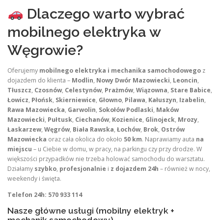
Dlaczego warto wybrać
mobilnego elektryka w
Węgrowie?
Oferujemy
mobilnego elektryka i mechanika samochodowego
z
dojazdem do klienta –
Modlin
,
Nowy Dwór Mazowiecki
,
Leoncin
,
Tłuszcz
,
Czosnów
,
Celestynów
,
Prażmów
,
Wiązowna
,
Stare Babice
,
Łowicz
,
Płońsk
,
Skierniewice
,
Głowno
,
Pilawa
,
Kałuszyn
,
Izabelin
,
Rawa Mazowiecka
,
Garwolin
,
Sokołów Podlaski
,
Maków
Mazowiecki
,
Pułtusk
,
Ciechanów
,
Kozienice
,
Glinojeck
,
Mrozy
,
Łaskarzew
,
Węgrów
,
Biała Rawska
,
Łochów
,
Brok
,
Ostrów
Mazowiecka
oraz cała okolica do około
50 km
. Naprawiamy auta
na
miejscu
– u Ciebie w domu, w pracy, na parkingu czy przy drodze. W
większości przypadków nie trzeba holować samochodu do warsztatu.
Działamy
szybko
,
profesjonalnie
i
z dojazdem 24h
– również w nocy,
weekendy i święta.
Telefon 24h: 570 933 114
Nasze główne usługi (mobilny elektryk +