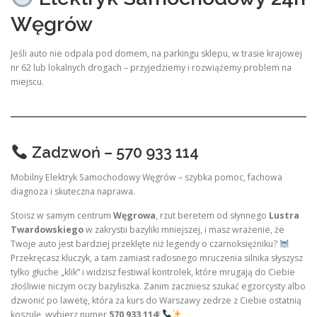
Węgrów
Jeśli auto nie odpala pod domem, na parkingu sklepu, w trasie krajowej
nr 62 lub lokalnych drogach – przyjedziemy i rozwiążemy problem na
miejscu.
Zadzwoń – 570 933 114
Mobilny Elektryk Samochodowy Węgrów – szybka pomoc, fachowa
diagnoza i skuteczna naprawa.
Stoisz w samym centrum
Węgrowa
, rzut beretem od słynnego
Lustra
Twardowskiego
w zakrystii bazyliki mniejszej, i masz wrażenie, że
Twoje auto jest bardziej przeklęte niż legendy o czarnoksiężniku?
Przekręcasz kluczyk, a tam zamiast radosnego mruczenia silnika słyszysz
tylko głuche „klik” i widzisz festiwal kontrolek, które mrugają do Ciebie
złośliwie niczym oczy bazyliszka. Zanim zaczniesz szukać egzorcysty albo
dzwonić po lawetę, która za kurs do Warszawy zedrze z Ciebie ostatnią
koszulę, wybierz numer
570 933 114
!