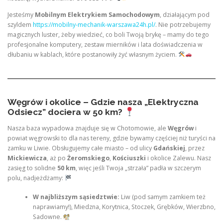
Jesteśmy
Mobilnym Elektrykiem Samochodowym
, działającym pod
szyldem
https://mobilny-mechanik-warszawa24h.pl/
. Nie potrzebujemy
magicznych luster, żeby wiedzieć, co boli Twoją brykę – mamy do tego
profesjonalne komputery, zestaw mierników i lata doświadczenia w
dłubaniu w kablach, które postanowiły żyć własnym życiem.
Węgrów i okolice – Gdzie nasza „Elektryczna
Odsiecz” dociera w 50 km?
Nasza baza wypadowa znajduje się w Chotomowie, ale
Węgrów
i
powiat węgrowski to dla nas tereny, gdzie bywamy częściej niż turyści na
zamku w Liwie. Obsługujemy całe miasto – od ulicy
Gdańskiej
, przez
Mickiewicza
, aż po
Żeromskiego
,
Kościuszki
i okolice Zalewu. Nasz
zasięg to solidne
50 km
, więc jeśli Twoja „strzała” padła w szczerym
polu, nadjeżdżamy:
W najbliższym sąsiedztwie:
Liw (pod samym zamkiem też
naprawiamy!), Miedzna, Korytnica, Stoczek, Grębków, Wierzbno,
Sadowne.