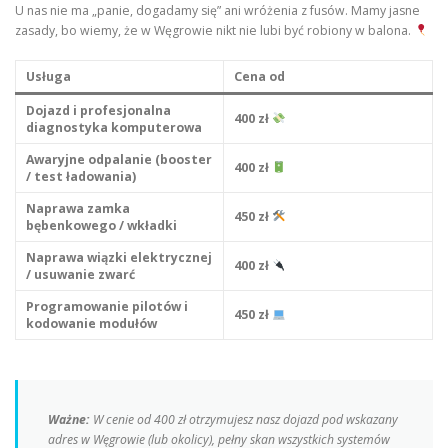
U nas nie ma „panie, dogadamy się” ani wróżenia z fusów. Mamy jasne
zasady, bo wiemy, że w Węgrowie nikt nie lubi być robiony w balona.
Usługa
Cena od
Dojazd i profesjonalna
400 zł
diagnostyka komputerowa
Awaryjne odpalanie (booster
400 zł
/ test ładowania)
Naprawa zamka
450 zł
bębenkowego / wkładki
Naprawa wiązki elektrycznej
400 zł
/ usuwanie zwarć
Programowanie pilotów i
450 zł
kodowanie modułów
Ważne:
W cenie od 400 zł otrzymujesz nasz dojazd pod wskazany
adres w Węgrowie (lub okolicy), pełny skan wszystkich systemów