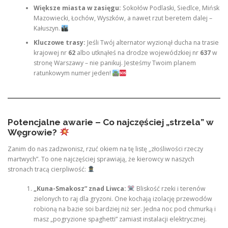
Większe miasta w zasięgu:
Sokołów Podlaski, Siedlce, Mińsk
Mazowiecki, Łochów, Wyszków, a nawet rzut beretem dalej –
Kałuszyn.
Kluczowe trasy:
Jeśli Twój alternator wyzionął ducha na trasie
krajowej nr
62
albo utknąłeś na drodze wojewódzkiej nr
637
w
stronę Warszawy – nie panikuj. Jesteśmy Twoim planem
ratunkowym numer jeden!
Potencjalne awarie – Co najczęściej „strzela” w
Węgrowie?
Zanim do nas zadzwonisz, rzuć okiem na tę listę „złośliwości rzeczy
martwych”. To one najczęściej sprawiają, że kierowcy w naszych
stronach tracą cierpliwość:
„Kuna-Smakosz” znad Liwca:
Bliskość rzeki i terenów
zielonych to raj dla gryzoni. One kochają izolację przewodów
robioną na bazie soi bardziej niż ser. Jedna noc pod chmurką i
masz „pogryzione spaghetti” zamiast instalacji elektrycznej.