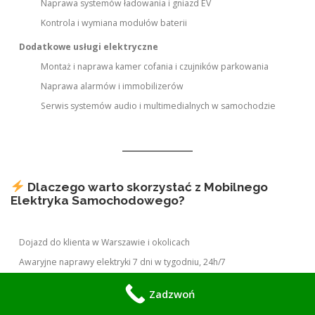
Naprawa systemów ładowania i gniazd EV
Kontrola i wymiana modułów baterii
Dodatkowe usługi elektryczne
Montaż i naprawa kamer cofania i czujników parkowania
Naprawa alarmów i immobilizerów
Serwis systemów audio i multimedialnych w samochodzie
Dlaczego warto skorzystać z Mobilnego
Elektryka Samochodowego?
Dojazd do klienta w Warszawie i okolicach
Awaryjne naprawy elektryki 7 dni w tygodniu, 24h/7
Diagnostyka komputerowa bez konieczności wizyty w warsztacie
Zadzwoń
Profesjonalny sprzęt i oryginalne części