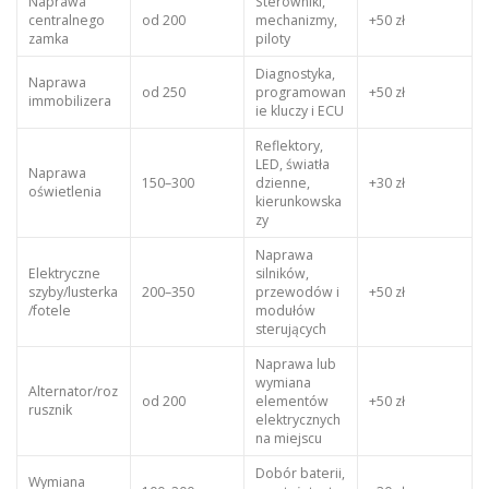
Naprawa
Sterowniki,
centralnego
od 200
mechanizmy,
+50 zł
zamka
piloty
Diagnostyka,
Naprawa
od 250
programowan
+50 zł
immobilizera
ie kluczy i ECU
Reflektory,
LED, światła
Naprawa
150–300
dzienne,
+30 zł
oświetlenia
kierunkowska
zy
Naprawa
Elektryczne
silników,
szyby/lusterka
200–350
przewodów i
+50 zł
/fotele
modułów
sterujących
Naprawa lub
wymiana
Alternator/roz
od 200
elementów
+50 zł
rusznik
elektrycznych
na miejscu
Dobór baterii,
Wymiana