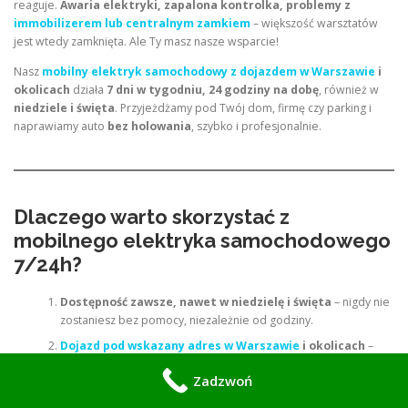
reaguje.
Awaria elektryki, zapalona kontrolka, problemy z
immobilizerem lub centralnym zamkiem
– większość warsztatów
jest wtedy zamknięta. Ale Ty masz nasze wsparcie!
Nasz
mobilny elektryk samochodowy z dojazdem w Warszawie
i
okolicach
działa
7 dni w tygodniu, 24 godziny na dobę
, również w
niedziele i święta
. Przyjeżdżamy pod Twój dom, firmę czy parking i
naprawiamy auto
bez holowania
, szybko i profesjonalnie.
Dlaczego warto skorzystać z
mobilnego elektryka samochodowego
7/24h?
Dostępność zawsze, nawet w niedzielę i święta
– nigdy nie
zostaniesz bez pomocy, niezależnie od godziny.
Dojazd pod wskazany adres w Warszawie
i okolicach
–
Śródmieście, Mokotów, Ursynów, Wola, Praga, Białołęka,
Zadzwoń
Bielany, Ochota, Ursus, Targówek, Wawer i inne.
Naprawy elektryki samochodowej na miejscu
– większość