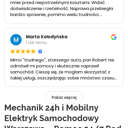
mnie przed niepotrzebnymi kosztami. Widać
doświadczenie i rzetelność. Naprawa przebiegła
bardzo sprawnie, pomimo wielu trudności.
Polecam!
Marta Kołodyńska
1 rok temu
Mimo "trudnego", starszego auta, pan Robert nie
odmówił mi pomocy i skutecznie naprawił
samochód. Cieszę się, że mogłam skorzystać z
takiej usługi, oszczędzając sobie mnóstwo czasu i
nerwów. Koszt usługi trudno mi ocenić, ale
liczyłam się z tym, że za naprawę od ręki, w
specyficznych warunkach, będę musiała swoje
Pokaż więcej
zapłacić. Serdecznie polecam :)
Mechanik 24h i Mobilny
Elektryk Samochodowy