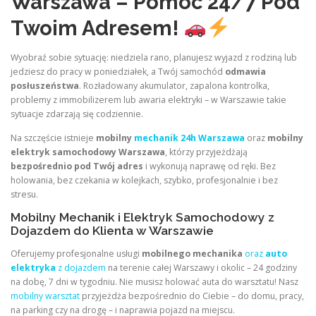
Warszawa – Pomoc 24/7 Pod
Twoim Adresem!
Wyobraź sobie sytuację: niedziela rano, planujesz wyjazd z rodziną lub
jedziesz do pracy w poniedziałek, a Twój samochód
odmawia
posłuszeństwa
. Rozładowany akumulator, zapalona kontrolka,
problemy z immobilizerem lub awaria elektryki – w Warszawie takie
sytuacje zdarzają się codziennie.
Na szczęście istnieje
mobilny
mechanik 24h Warszawa
oraz
mobilny
elektryk samochodowy Warszawa
, którzy przyjeżdżają
bezpośrednio pod Twój adres
i wykonują naprawę od ręki. Bez
holowania, bez czekania w kolejkach, szybko, profesjonalnie i bez
stresu.
Mobilny Mechanik i Elektryk Samochodowy z
Dojazdem do Klienta w Warszawie
Oferujemy profesjonalne usługi
mobilnego mechanika
oraz
auto
elektryka
z dojazdem
na terenie całej Warszawy i okolic – 24 godziny
na dobę, 7 dni w tygodniu. Nie musisz holować auta do warsztatu! Nasz
mobilny warsztat
przyjeżdża bezpośrednio do Ciebie – do domu, pracy,
na parking czy na drogę – i naprawia pojazd na miejscu.