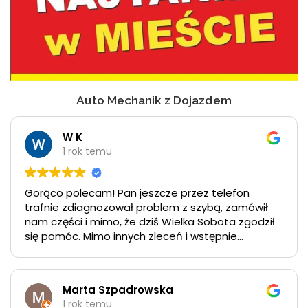
Auto Mechanik z Dojazdem
W K
1 rok temu
Gorąco polecam! Pan jeszcze przez telefon
trafnie zdiagnozował problem z szybą, zamówił
nam części i mimo, że dziś Wielka Sobota zgodził
się pomóc. Mimo innych zleceń i wstępnie
ustalonej godziny pozostawał w kontakcie
informując, o której przyjedzie. Człowiek z pasją i
zaangażowaniem, bardzo sprawnie poradził sobie
Marta Szpadrowska
z włochem:) do tego przemiła atmosfera
1 rok temu