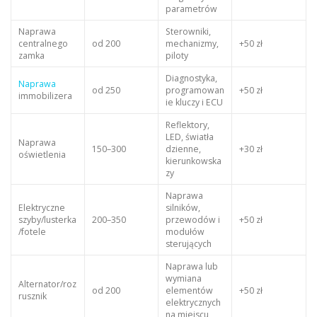
parametrów
Naprawa
Sterowniki,
centralnego
od 200
mechanizmy,
+50 zł
zamka
piloty
Diagnostyka,
Naprawa
od 250
programowan
+50 zł
immobilizera
ie kluczy i ECU
Reflektory,
LED, światła
Naprawa
150–300
dzienne,
+30 zł
oświetlenia
kierunkowska
zy
Naprawa
Elektryczne
silników,
szyby/lusterka
200–350
przewodów i
+50 zł
/fotele
modułów
sterujących
Naprawa lub
wymiana
Alternator/roz
od 200
elementów
+50 zł
rusznik
elektrycznych
na miejscu