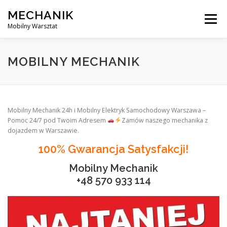
Skip
MECHANIK
to
Menu
content
Mobilny Warsztat
MOBILNY MECHANIK
ELEKTRYK SAMOCHODOWY
MOBILNY MECHANIK
BLOG
KONTAKT
Mobilny Mechanik 24h i Mobilny Elektryk Samochodowy Warszawa –
Pomoc 24/7 pod Twoim Adresem
Zamów naszego mechanika z
dojazdem w Warszawie.
100% Gwarancja Satysfakcji!
Mobilny Mechanik
+48 570 933 114