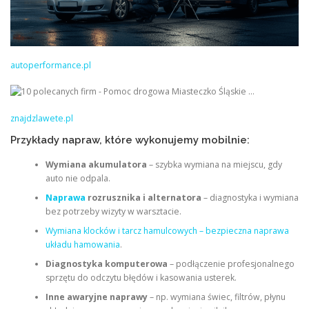
autoperformance.pl
znajdzlawete.pl
Przykłady napraw, które wykonujemy mobilnie:
Wymiana akumulatora
– szybka wymiana na miejscu, gdy
auto nie odpala.
Naprawa
rozrusznika i alternatora
– diagnostyka i wymiana
bez potrzeby wizyty w warsztacie.
Wymiana klocków i tarcz hamulcowych – bezpieczna naprawa
układu hamowania
.
Diagnostyka komputerowa
– podłączenie profesjonalnego
sprzętu do odczytu błędów i kasowania usterek.
Inne awaryjne naprawy
– np. wymiana świec, filtrów, płynu