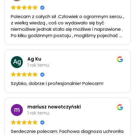
podczas naprawy i bardzo wysoka kultura
osobista. Oby więcej tak życzliwych osób! Panie
Robercie bardzo dziękuję za uratowanie świąt:) i
Polecam z całych sił .Człowiek o ogromnym sercu ,
jeszcze raz bezpiecznej podróży na Warmię.
z wielką wiedzą , coś co wydawało się być
Pozdrowienia Weronika
niemożliwe jednak stało się możliwe i naprawione .
Po kilku godzinnym postoju , mogliśmy pojechać w
dalszą podróż … bardzo dziękujemy i polecamy
pana Roberta usługi .
Dziekuje też przy okazji panu , który pomógł i dał
Ag Ku
nam numer telefonu , nie wiem jak ma pan na imię
1 rok temu
, ale bardzo dziękujemy za pomoc i ładowarkę
Szybko, dobrze i profesjonalnie! Polecam!
mariusz nowotczyński
1 rok temu
Serdecznie polecam. Fachowa diagnoza uchroniła