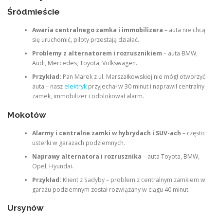
Śródmieście
Awaria centralnego zamka i immobilizera
– auta nie chcą
się uruchomić, piloty przestają działać.
Problemy z alternatorem i rozrusznikiem
– auta BMW,
Audi, Mercedes, Toyota, Volkswagen.
Przykład:
Pan Marek z ul. Marszałkowskiej nie mógł otworzyć
auta – nasz
elektryk
przyjechał w 30 minut i naprawił centralny
zamek, immobilizer i odblokował alarm.
Mokotów
Alarmy i centralne zamki w hybrydach i SUV-ach
– często
usterki w garażach podziemnych.
Naprawy alternatora i rozrusznika
– auta Toyota, BMW,
Opel, Hyundai.
Przykład:
Klient z Sadyby – problem z centralnym zamkiem w
garażu podziemnym został rozwiązany w ciągu 40 minut.
Ursynów