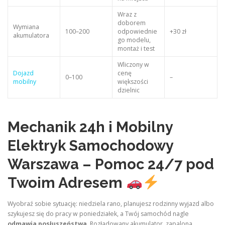
Wraz z
doborem
Wymiana
100–200
odpowiednie
+30 zł
akumulatora
go modelu,
montaż i test
Wliczony w
Dojazd
cenę
0–100
–
mobilny
większości
dzielnic
Mechanik 24h i Mobilny
Elektryk Samochodowy
Warszawa – Pomoc 24/7 pod
Twoim Adresem
Wyobraź sobie sytuację: niedziela rano, planujesz rodzinny wyjazd albo
szykujesz się do pracy w poniedziałek, a Twój samochód nagle
odmawia posłuszeństwa
. Rozładowany akumulator, zapalona