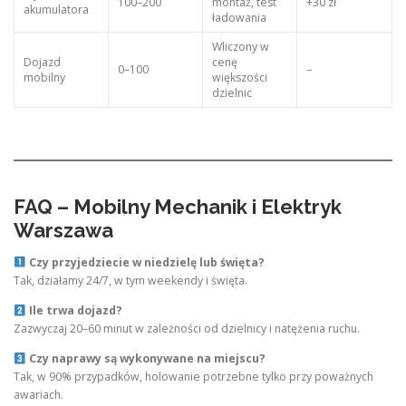
100–200
montaż, test
+30 zł
akumulatora
ładowania
Wliczony w
Dojazd
cenę
0–100
–
mobilny
większości
dzielnic
FAQ – Mobilny Mechanik i Elektryk
Warszawa
Czy przyjedziecie w niedzielę lub święta?
Tak, działamy 24/7, w tym weekendy i święta.
Ile trwa dojazd?
Zazwyczaj 20–60 minut w zależności od dzielnicy i natężenia ruchu.
Czy naprawy są wykonywane na miejscu?
Tak, w 90% przypadków, holowanie potrzebne tylko przy poważnych
awariach.