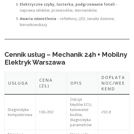
Elektryczne szyby, lusterka, podgrzewanie foteli
–
naprawa silników, przewodów, sterowników.
Awaria oświetlenia
– reflektory, LED, światła dzienne,
kierunkowskazy.
Cennik usług – Mechanik 24h + Mobilny
Elektryk Warszawa
DOPŁATA
CENA
USŁUGA
OPIS
NOC/WEE
(ZŁ)
KEND
Odczyt
błędów ECU,
Diagnostyka
kasowanie
100–350
+50 zł
komputerowa
kodów,
diagnostyka
parametrów