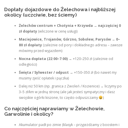
Dopłaty dojazdowe do Żelechowa i najbliższej
okolicy (uczciwie, bez ściemy)
Żelechów centrum + Chotynia + Krzywda
→
najczęściej 0
zł dopłaty
(wliczone w cenę usługi)
Maciejowice, Trojanów, Górzno, Sobolew, Parysów
→
0–
80 zł dopłaty
(zależnie od pory i dokładnego adresu – zawsze
mówimy przed wyjazdem)
Nocna dopłata (22:00–7:00)
→ +120–250 zł (zależnie od
odległości)
Święta / Sylwester / odpust
→ +150–350 zł (bo nawet my
musimy zjeść opłatek i pączka)
Dalej niż 50 km (np. granica z Zwoleń / Kozienice) → liczymy po
3–5 zł/km w jedną stronę (ale jak jesteś sympatyczny i dasz
swojskie ogórki kiszone, to często odpuszczamy
)
Co najczęściej naprawiamy w Żelechowie,
Garwolinie i okolicy?
Akumulator padł po zimie (klasyk – przyjeżdżamy z boostem i