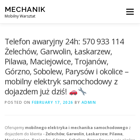
Skip
MECHANIK
to
Menu
content
Mobilny Warsztat
MOBILNY MECHANIK
ELEKTRYK SAMOCHODOWY
Telefon awaryjny 24h: 570 933 114
Żelechów, Garwolin, Łaskarzew,
Pilawa, Maciejowice, Trojanów,
BLOG
KONTAKT
Górzno, Sobolew, Parysów i okolice –
mobilny elektryk samochodowy z
dojazdem już dziś!
POSTED ON
FEBRUARY 17, 2026
BY
ADMIN
Oferujemy
mobilnego elektryka i mechanika samochodowego
z
dojazdem do klienta –
Żelechów
,
Garwolin
,
Łaskarzew
,
Pilawa
,