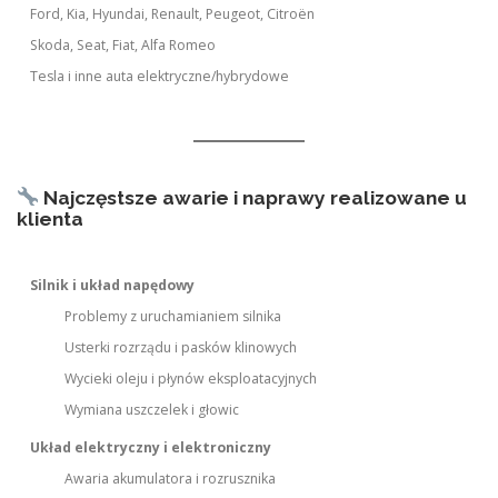
Ford, Kia, Hyundai, Renault, Peugeot, Citroën
Skoda, Seat, Fiat, Alfa Romeo
Tesla i inne auta elektryczne/hybrydowe
Najczęstsze awarie i naprawy realizowane u
klienta
Silnik i układ napędowy
Problemy z uruchamianiem silnika
Usterki rozrządu i pasków klinowych
Wycieki oleju i płynów eksploatacyjnych
Wymiana uszczelek i głowic
Układ elektryczny i elektroniczny
Awaria akumulatora i rozrusznika