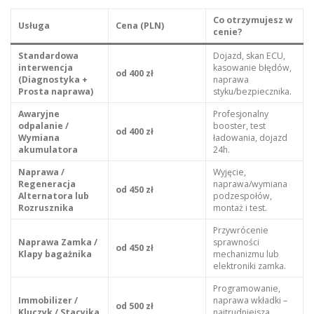
Co otrzymujesz w
Usługa
Cena (PLN)
cenie?
Standardowa
Dojazd, skan ECU,
interwencja
kasowanie błędów,
od 400 zł
(Diagnostyka +
naprawa
Prosta naprawa)
styku/bezpiecznika.
Awaryjne
Profesjonalny
odpalanie /
booster, test
od 400 zł
Wymiana
ładowania, dojazd
akumulatora
24h.
Naprawa /
Wyjęcie,
Regeneracja
naprawa/wymiana
od 450 zł
Alternatora lub
podzespołów,
Rozrusznika
montaż i test.
Przywrócenie
Naprawa Zamka /
sprawności
od 450 zł
Klapy bagażnika
mechanizmu lub
elektroniki zamka.
Programowanie,
Immobilizer /
naprawa wkładki –
od 500 zł
Kluczyk / Stacyjka
najtrudniejsza