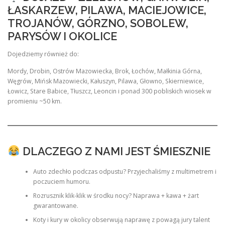
ŁASKARZEW, PILAWA, MACIEJOWICE,
TROJANÓW, GÓRZNO, SOBOLEW,
PARYSÓW I OKOLICE
Dojedziemy również do:
Mordy, Drobin, Ostrów Mazowiecka, Brok, Łochów, Małkinia Górna,
Węgrów, Mińsk Mazowiecki, Kałuszyn, Pilawa, Głowno, Skierniewice,
Łowicz, Stare Babice, Tłuszcz, Leoncin i ponad 300 pobliskich wiosek w
promieniu ~50 km.
DLACZEGO Z NAMI JEST ŚMIESZNIE
Auto zdechło podczas odpustu? Przyjechaliśmy z multimetrem i
poczuciem humoru.
Rozrusznik klik-klik w środku nocy? Naprawa + kawa + żart
gwarantowane.
Koty i kury w okolicy obserwują naprawę z powagą jury talent