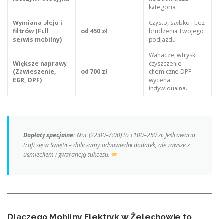
kategoria.
Wymiana oleju i
Czysto, szybko i bez
filtrów (Full
od 450 zł
brudzenia Twojego
serwis mobilny)
podjazdu.
Wahacze, wtryski,
Większe naprawy
czyszczenie
(Zawieszenie,
od 700 zł
chemiczne DPF –
EGR, DPF)
wycena
indywidualna.
Dopłaty specjalne:
Noc (22:00–7:00) to +100–250 zł. Jeśli awaria
trafi się w Święta – doliczamy odpowiedni dodatek, ale zawsze z
uśmiechem i gwarancją sukcesu!
Dlaczego Mobilny Elektryk w Żelechowie to