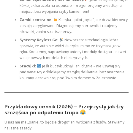
kółko jak karuzela na odpuście – zregenerujemy wkładkę na
miejscu, bez wybijania szyby kamieniem!
Zamki centralne:
Klasyka – pilot „pyka”, ale drzwi kierowcy
zostają zaryglowane. Diagnozujemy sterowniki i ratujemy
siłowniki, zanim stracisz nerwy.
Systemy Keyless Go:
Nowoczesna technologia, która
sprawia, że auto nie widzi kluczyka, mimo że trzymasz go w
ręku. Kodujemy, naprawiamy anteny i moduły dostępu – nawet
w najnowszych modelach elektrycznych.
Stacyjki:
Jeśli kluczyk utknął i ani drgnie – nie używaj siły
pudziana! My odblokujemy stacyjkę delikatnie, bez niszczenia
kolumny kierowniczej pod Twoim domem w Żelechowie.
Przykładowy cennik (2026) – Przejrzysty jak łzy
szczęścia po odpaleniu trupa
U nas nie ma „panie, to będzie drogo” ani wróżenia z fusów. Stawiamy
na jasne zasady: