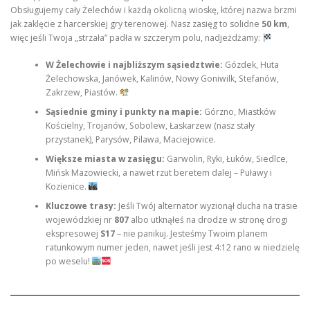
Obsługujemy cały Żelechów i każdą okolicną wioskę, której nazwa brzmi
jak zaklęcie z harcerskiej gry terenowej. Nasz zasięg to solidne
50 km
,
więc jeśli Twoja „strzała” padła w szczerym polu, nadjeżdżamy:
W Żelechowie i najbliższym sąsiedztwie:
Gózdek, Huta
Żelechowska, Janówek, Kalinów, Nowy Goniwilk, Stefanów,
Zakrzew, Piastów.
Sąsiednie gminy i punkty na mapie:
Górzno, Miastków
Kościelny, Trojanów, Sobolew, Łaskarzew (nasz stały
przystanek), Parysów, Pilawa, Maciejowice.
Większe miasta w zasięgu:
Garwolin, Ryki, Łuków, Siedlce,
Mińsk Mazowiecki, a nawet rzut beretem dalej – Puławy i
Kozienice.
Kluczowe trasy:
Jeśli Twój alternator wyzionął ducha na trasie
wojewódzkiej nr
807
albo utknąłeś na drodze w stronę drogi
ekspresowej
S17
– nie panikuj. Jesteśmy Twoim planem
ratunkowym numer jeden, nawet jeśli jest 4:12 rano w niedzielę
po weselu!