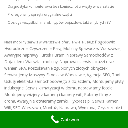
Diagnostyka komputerowa bez konieczności wizyty w warsztacie
Profesjonalny sprzęt i oryginalne części
Obsługa wszystkich marek i typów pojazdów, także hybryd i EV
Pogotowie
Nasz mobilny serwis w Warszawie oferuje wiele usług:
Hydrauliczne
Czyszczenie Parą
Mobilny Spawacz w Warszawie
,
,
,
Awaryjne naprawy Furtek i Bram
Naprawy Samochodów z
,
Dojazdem
Warsztat mobilny
Naprawa i serwis jacuzzi oraz
,
,
wanien SPA
Poszukiwanie zgubionych złotych obrączek
,
,
Serwisujemy Maszyny Fitness w Warszawie
Agencja SEO
Taxi
,
,
,
Usługi elektryka samochodowego z dojazdem
,
Montujemy płyty
indukcyjne
Serwis klimatyzacji w domu
naprawiamy fotele
,
,
,
Montujemy wizjery z kamerą i kamery wifi
Robimy filmy z
,
drona
Awaryjnie otwieramy zamki
Flyxpress.pl
Serwis Kamer
,
,
,
Wifi
SEO Warszawa
Montaż, Naprawa, Wymiana, Czyszczenie i
,
,
Odgrzybianie Klimatyzacji w Domu
Mobilny Mechanik
,
Zadzwoń
Warszawa & Elektryk Samochodowy
zapraszamy serdecznie do
skorzystania z naszych usług w Warszawie i okolicach. Posiadamy też