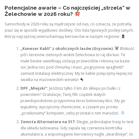
Potencjalne awarie – Co najczęściej „strzela” w
Żelechowie w 2026 roku?
Samochody w 2026 roku są mądrzejsze od nas, co oznacza, że potrafią
psuć się w sposób wyjątkowo złośliwy. Oto lista typowych podejrzanych,
którzy najczęściej unieruchamiają kierowców w naszym regionie:
„Koneser Kabli” z okolicznych lasów (Gryzonie):
Bliskość
pól i terenów zielonych wokół Żelechowa to raj dla kun. Te
małe bestie uwielbiają izolację przewodów robioną na bazie
soi. Jedna noc pod chmurką i masz „pogryzione spaghetti”
zamiast instalacji elektrycznej. My te kable połączymy lepiej niż
swatka na mazowieckim weselu!
DPF „Miejski”:
Jeździsz tylko 3 km do sklepu po bułki i z
powrotem? Gratulacje, Twój filtr cząstek stałych
prawdopodobnie przypomina teraz betonowy kloc. My go
wypalimy, wyczyścimy chemicznie, a czasem po prostu
„przekonamy” komputer, żeby przestał o nim marudzić.
Zemsta Alternatora na S17:
Długie, jednostajne trasy to test
dla układu ładowania. Gdy zapala się czerwona kontrolka
akumulatora, a wspomaganie kierownicy nagle „twardnieje”, to