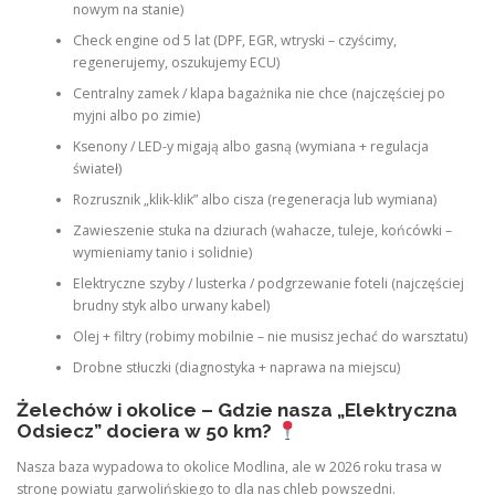
nowym na stanie)
Check engine od 5 lat (DPF, EGR, wtryski – czyścimy,
regenerujemy, oszukujemy ECU)
Centralny zamek / klapa bagażnika nie chce (najczęściej po
myjni albo po zimie)
Ksenony / LED-y migają albo gasną (wymiana + regulacja
świateł)
Rozrusznik „klik-klik” albo cisza (regeneracja lub wymiana)
Zawieszenie stuka na dziurach (wahacze, tuleje, końcówki –
wymieniamy tanio i solidnie)
Elektryczne szyby / lusterka / podgrzewanie foteli (najczęściej
brudny styk albo urwany kabel)
Olej + filtry (robimy mobilnie – nie musisz jechać do warsztatu)
Drobne stłuczki (diagnostyka + naprawa na miejscu)
Żelechów i okolice – Gdzie nasza „Elektryczna
Odsiecz” dociera w 50 km?
Nasza baza wypadowa to okolice Modlina, ale w 2026 roku trasa w
stronę powiatu garwolińskiego to dla nas chleb powszedni.