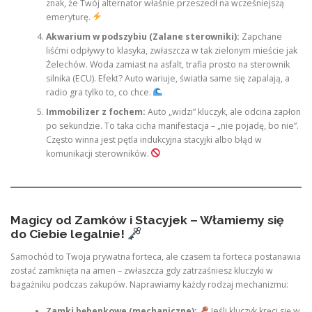
znak, że Twój alternator właśnie przeszedł na wcześniejszą
emeryturę.
Akwarium w podszybiu (Zalane sterowniki):
Zapchane
liśćmi odpływy to klasyka, zwłaszcza w tak zielonym mieście jak
Żelechów. Woda zamiast na asfalt, trafia prosto na sterownik
silnika (ECU). Efekt? Auto wariuje, światła same się zapalają, a
radio gra tylko to, co chce.
Immobilizer z fochem:
Auto „widzi” kluczyk, ale odcina zapłon
po sekundzie. To taka cicha manifestacja – „nie pojadę, bo nie”.
Często winna jest pętla indukcyjna stacyjki albo błąd w
komunikacji sterowników.
Magicy od Zamków i Stacyjek – Włamiemy się
do Ciebie legalnie!
Samochód to Twoja prywatna forteca, ale czasem ta forteca postanawia
zostać zamknięta na amen – zwłaszcza gdy zatrzaśniesz kluczyki w
bagażniku podczas zakupów. Naprawiamy każdy rodzaj mechanizmu:
Zamki bębenkowe (mechaniczne):
Jeśli kluczyk kręci się w