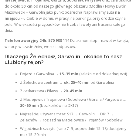
Maciejowice
,
Trojanów
,
Górzno
,
Sobolew
,
Parysów
oraz cała okolica
do około
50 km
od naszego głównego obszaru (Modlin / Nowy Dwór
Mazowiecki + Garwolin jako punkt pośredni). Naprawiamy auta
na
miejscu
– u Ciebie w domu, w pracy, na parkingu, przy drodze czy na
polu. W większości przypadków nie trzeba lawety ani tracenia całego
dnia.
Telefon awaryjny 24h: 570 933 114
Działa non-stop – nawet w święta,
w nocy, w czasie żniw, wesel i odpustów.
Dlaczego Żelechów, Garwolin i okolice to nasz
ulubiony rejon?
Dojazd z Garwolina →
15–35 min
(zależnie od dokładnej wsi)
Z Żelechowa centrum →
ok. 25–40 min
od Garwolina
Z Łaskarzewa / Pilawy →
20–45 min
Z Maciejowic / Trojanowa / Sobolewa / Górzna / Parysowa →
30–60 min
(bez korków na DK17)
Najczęściej używana trasa: S17 → Garwolin → DK17 →
Żelechów → rozjazd na Maciejowice / Trojanów / Sobolew
W godzinach szczytu (rano 7–9, popołudnie 15–18) dodajemy
max 15–20 min