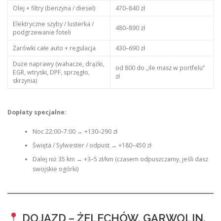
Olej + filtry (benzyna / diesel)
470–840 zł
Elektryczne szyby / lusterka /
480–890 zł
podgrzewanie foteli
Żarówki całe auto + regulacja
430–690 zł
Duże naprawy (wahacze, drążki,
od 800 do „ile masz w portfelu”
EGR, wtryski, DPF, sprzęgło,
zł
skrzynia)
Dopłaty specjalne:
Noc 22:00–7:00 → +130–290 zł
Święta / Sylwester / odpust → +180–450 zł
Dalej niż 35 km → +3–5 zł/km (czasem odpuszczamy, jeśli dasz
swojskie ogórki)
DOJAZD – ŻELECHÓW, GARWOLIN,