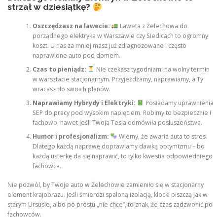
strzał w dziesiątkę?
Oszczędzasz na lawecie:
Laweta z Żelechowa do
porządnego elektryka w Warszawie czy Siedlcach to ogromny
koszt. U nas za mniej masz już zdiagnozowane i często
naprawione auto pod domem.
Czas to pieniądz:
Nie czekasz tygodniami na wolny termin
w warsztacie stacjonarnym. Przyjeżdżamy, naprawiamy, a Ty
wracasz do swoich planów.
Naprawiamy Hybrydy i Elektryki:
Posiadamy uprawnienia
SEP do pracy pod wysokim napięciem. Robimy to bezpiecznie i
fachowo, nawet jeśli Twoja Tesla odmówiła posłuszeństwa.
Humor i profesjonalizm:
Wiemy, że awaria auta to stres.
Dlatego każdą naprawę doprawiamy dawką optymizmu – bo
każdą usterkę da się naprawić, to tylko kwestia odpowiedniego
fachowca.
Nie pozwól, by Twoje auto w Żelechowie zamieniło się w stacjonarny
element krajobrazu. Jeśli śmierdzi spaloną izolacją, klocki piszczą jak w
starym Ursusie, albo po prostu „nie chce”, to znak, że czas zadzwonić po
fachowców.