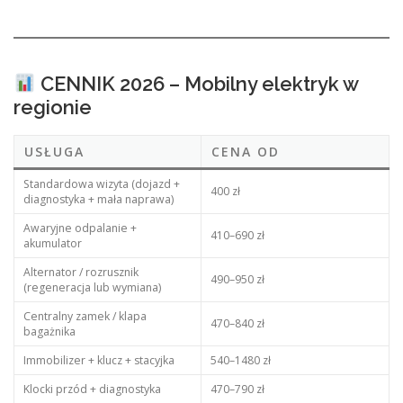
CENNIK 2026 – Mobilny elektryk w
regionie
USŁUGA
CENA OD
Standardowa wizyta (dojazd +
400 zł
diagnostyka + mała naprawa)
Awaryjne odpalanie +
410–690 zł
akumulator
Alternator / rozrusznik
490–950 zł
(regeneracja lub wymiana)
Centralny zamek / klapa
470–840 zł
bagażnika
Immobilizer + klucz + stacyjka
540–1480 zł
Klocki przód + diagnostyka
470–790 zł