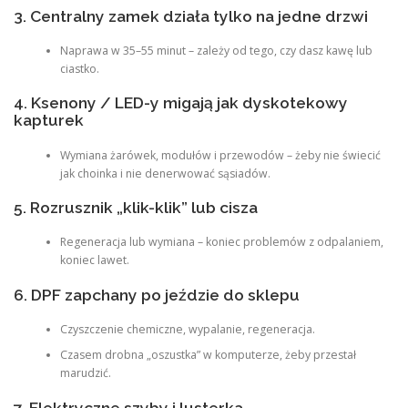
3. Centralny zamek działa tylko na jedne drzwi
Naprawa w 35–55 minut – zależy od tego, czy dasz kawę lub
ciastko.
4. Ksenony / LED-y migają jak dyskotekowy
kapturek
Wymiana żarówek, modułów i przewodów – żeby nie świecić
jak choinka i nie denerwować sąsiadów.
5. Rozrusznik „klik-klik” lub cisza
Regeneracja lub wymiana – koniec problemów z odpalaniem,
koniec lawet.
6. DPF zapchany po jeździe do sklepu
Czyszczenie chemiczne, wypalanie, regeneracja.
Czasem drobna „oszustka” w komputerze, żeby przestał
marudzić.
7. Elektryczne szyby i lusterka