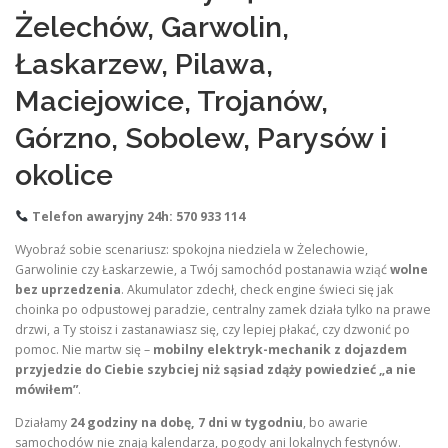
Żelechów, Garwolin,
Łaskarzew, Pilawa,
Maciejowice, Trojanów,
Górzno, Sobolew, Parysów i
okolice
Telefon awaryjny 24h: 570 933 114
Wyobraź sobie scenariusz: spokojna niedziela w Żelechowie,
Garwolinie czy Łaskarzewie, a Twój samochód postanawia wziąć
wolne
bez uprzedzenia
. Akumulator zdechł, check engine świeci się jak
choinka po odpustowej paradzie, centralny zamek działa tylko na prawe
drzwi, a Ty stoisz i zastanawiasz się, czy lepiej płakać, czy dzwonić po
pomoc. Nie martw się –
mobilny elektryk-mechanik z dojazdem
przyjedzie do Ciebie szybciej niż sąsiad zdąży powiedzieć „a nie
mówiłem”
.
Działamy
24 godziny na dobę, 7 dni w tygodniu
, bo awarie
samochodów nie znają kalendarza, pogody ani lokalnych festynów.