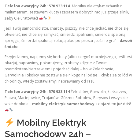
Telefon awaryjny 24h: 570 933 114.
Mobilny elektryk-mechanik z
multimetrem, zestawem kluczy i zapasem dobrych rad już grzeje silnik,
żeby Cię uratować!
Jeśli Twój samochód stoi, charczy, piszczy, nie chce jechać, nie chce się
otwierać, nie chce się zamykać, śmierdzi spalinami, śmierdzi spaloną
sprzęgłą, śmierdzi spaloną izolacją albo po prostu „coś nie gra” –
dzwoń
śmiało
.
Przyjedziemy, napijemy się herbaty (albo czegoś mocniejszego, jeśli jest
okazja), naprawimy, pożartujemy, zrobimy zdjęcie z Twoim
psem/kotem/cietrzewiem i pojechać dalej – bo w Żelechowie,
Garwolinie i okolicy nie zostawia się nikogo na lodzie… chyba że to lód w
chłodnicy, wtedy zostawiamy i naprawiamy od razu.
Telefon awaryjny 24h: 570 933 114
Żelechów, Garwolin, Łaskarzew,
Pilawa, Maciejowice, Trojanów, Górzno, Sobolew, Parysów i wszystkie
wsie dookoła –
mobilny elektryk samochodowy
z dojazdem już dziś!
Mobilny Elektryk
Samochodowy 24h –