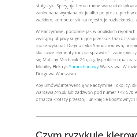
statystyki. Sprzyjają temu trudne warunki eksploata
zaniedbana wymiana oleju albo po prostu pech w d
wałkiem, komputer silnika rejestruje rozbieżności, 
W Radzyminie, podobnie jak w pobliskich rejonach 
wystąpią objawy sugerujące przeskok faz rozrządu
może wykonać Diagnostyka Samochodowa, ocenić s
kluczowe elementy można sprawdzić i zabezpieczyć 
się Mobilny Mechanik 24h, a gdy problem ma charak
Mobilny Elektryk
Samochodowy
Warszawa. W razie 
Drogowa Warszawa.
Aby umówić interwencję w Radzyminie i okolicy, sk
warsawa24h.pl/ lub zadzwoń pod numer +48 570 9
oznacza krótszy przestój i uniknięcie kosztownych 
Czym ryzykuje kierow