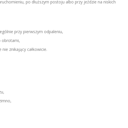
ruchomieniu, po dłuższym postoju albo przy jeździe na niskich
zególnie przy pierwszym odpaleniu,
b obrotami,
 nie znikający całkowicie.
zu,
 zimno,