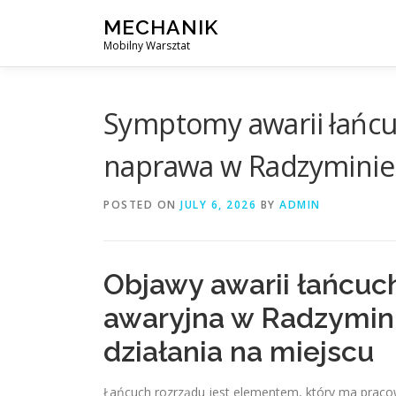
Skip
MECHANIK
to
Mobilny Warsztat
content
Symptomy awarii łańcu
naprawa w Radzyminie
POSTED ON
JULY 6, 2026
BY
ADMIN
Objawy awarii łańcuc
awaryjna w Radzymini
działania na miejscu
Łańcuch rozrządu jest elementem, który ma pracowa