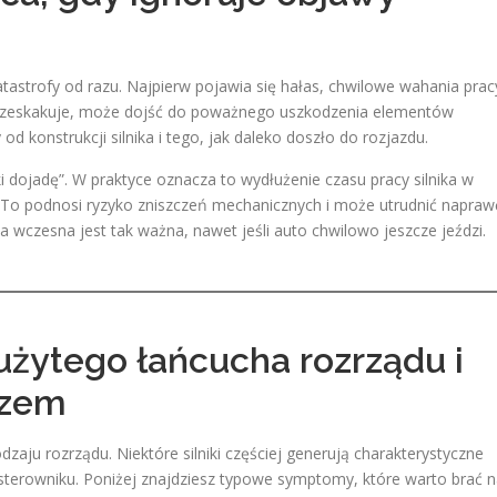
tastrofy od razu. Najpierw pojawia się hałas, chwilowe wahania prac
h przeskakuje, może dojść do poważnego uszkodzenia elementów
 konstrukcji silnika i tego, jak daleko doszło do rozjazdu.
 dojadę”. W praktyce oznacza to wydłużenie czasu pracy silnika w
. To podnosi ryzyko zniszczeń mechanicznych i może utrudnić napraw
 wczesna jest tak ważna, nawet jeśli auto chwilowo jeszcze jeździ.
użytego łańcucha rozrządu i
czem
odzaju rozrządu. Niektóre silniki częściej generują charakterystyczne
w sterowniku. Poniżej znajdziesz typowe symptomy, które warto brać 