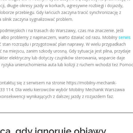
cji, długie okresy jazdy w korkach, agresywne rozbiegi i dojazdy,
oborze przebiegu. Gdy łańcuch zaczyna tracić synchronizację z
a silnik zaczyna sygnalizować problem.
podmiejskich i na trasach do Warszawy, czas ma znaczenie. Jeśli
 albo problemy z napinaczem, warto działać od razu. Mobilny
serwis
tan rozrządu i przygotować plan naprawy. W wielu przypadkach
na miejscu, zanim szkody urosną. Gdy sytuacja jest pilna, przydaje
ter elektryczny lub dotyczy czujników sterowania, wsparcie daje
ryzyka unieruchomienia auta lub kolizji z ruchem wchodzi też Pomo
ontaktuj się z serwisem na stronie https://mobilny-mechanik-
33 114. Dla wielu kierowców wybór Mobilny Mechanik Warszawa
konsekwencji wynikających z dalszej jazdy z rozjazdem faz.
ca, gdy ignoruje objawy