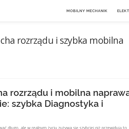
MOBILNY MECHANIK
ELEK
cha rozrządu i szybka mobilna
ha rozrządu i mobilna napraw
e: szybka Diagnostyka i
ć długo, ale w realnym życiu zużywa się szybciej niż przewidują to