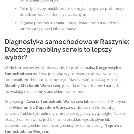
po wciśnięciu sprzęgła.
Twardy lub zbyt miękki pedał sprzęgła – sugeruje problemy z
dociskiem lub układem hydraulicznym.
Drgania podczas ruszania – mogą świadczyć o uszkodzeniu
tarczy sprzęgłowej lub dwumasy.
Diagnostyka samochodowa w Raszynie:
Dlaczego mobilny serwis to lepszy
wybór?
Wielu kierowców wciąż obawia się, że profesjonalna
Diagnostyka
Samochodowa
możliwa jest tylko w profesjonalnym warsztacie z
podnośnikiem. Nic bardziej mylnego. Nasz zespół, działający jako
Mobilny Mechanik Warszawa
, posiada doświadczenie i narzędzia
pozwalające na ocenę stanu układu w terenie.
Gdy wystąpi
Awaria Samochodu Warszawa
lub w okolicach Raszyna,
nasz
Mechanik z Dojazdem Warszawa
dotrze do Ciebie, aby
sprawdzić układ hydrauliczny, pompę sprzęgła czy wysprzęglik. Często
okazuje się, że awaria jest błaha, na przykład wyciek płynu lub
zapowietrzony układ, co możemy usunąć w ramach usługi
Naprawa
Samochodu na Miejscu
.