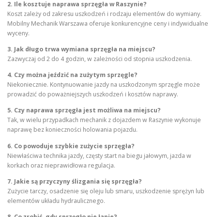
2. Ile kosztuje naprawa sprzęgła w Raszynie?
Koszt zależy od zakresu uszkodzeń i rodzaju elementów do wymiany.
Mobilny Mechanik Warszawa oferuje konkurencyjne ceny i indywidualne
wyceny.
3. Jak długo trwa wymiana sprzęgła na miejscu?
Zazwyczaj od 2 do 4 godzin, w zależności od stopnia uszkodzenia.
4. Czy można jeździć na zużytym sprzęgle?
Niekoniecznie. Kontynuowanie jazdy na uszkodzonym sprzęgle może
prowadzić do poważniejszych uszkodzeń i kosztów naprawy.
5. Czy naprawa sprzęgła jest możliwa na miejscu?
Tak, w wielu przypadkach mechanik z dojazdem w Raszynie wykonuje
naprawę bez konieczności holowania pojazdu.
6. Co powoduje szybkie zużycie sprzęgła?
Niewłaściwa technika jazdy, częsty start na biegu jałowym, jazda w
korkach oraz nieprawidłowa regulacja.
7. Jakie są przyczyny ślizgania się sprzęgła?
Zużycie tarczy, osadzenie się oleju lub smaru, uszkodzenie sprężyn lub
elementów układu hydraulicznego.
8. Co zrobić, gdy sprzęgło nie łapie?