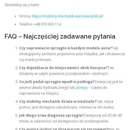
Skontaktuj się z nami:
Strona:
https://mobilny-mechanik-warszawa24h.pl/
Telefon: +48 570 933 114
FAQ – Najczęściej zadawane pytania
Czy naprawiacie sprzęgło w każdym modelu auta?
Tak,
obsługujemy zarówno popularne auta miejskie, jak i dostawcze
czy marki premium.
Czy dojeżdżacie do miejscowości obok Raszyna?
Tak,
działamy w całym powiecie pruszkowskim i okolicach.
Co jeśli pedał sprzęgła wpadł w podłogę?
Zazwyczaj jest to
awaria układu hydraulicznego lub
pompy
– często do
naprawienia na miejscu.
Czy mobilny mechanik działa w niedziele?
Tak, nasza
pomoc jest dostępna całodobowo, również w dni wolne.
Jak długo trwa diagnoza sprzęgła?
Zazwyczaj od 30 do 60
minut, w zależności od dostępności do podzespołów.
Czy można jeździć ze ślizgającym się sprzęgłem?
Nie, to