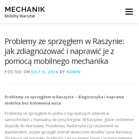
Skip
MECHANIK
to
Menu
content
Mobilny Warsztat
MOBILNY MECHANIK
ELEKTRYK SAMOCHODOWY
Problemy ze sprzęgłem w Raszynie:
jak zdiagnozować i naprawić je z
pomocą mobilnego mechanika
BLOG
KONTAKT
POSTED ON
JULY 6, 2026
BY
ADMIN
Problemy ze sprzęgłem w Raszynie – diagnostyka i naprawa
mobilna bez holowania auta
Problemy ze sprzęgłem to jedna z najczęstszych usterek w
samochodach z manualną skrzynią biegów. W Raszynie, gdzie codzienne
dojazdy do Warszawy, Pruszkowa, Nadarzyna czy Lesznowoli są
standardem, zużyte sprzęgło potrafi skutecznie utrudnić życie kierowcy.
Ślizgające się sprzęgło, trudności z wrzuceniem biegu czy nieprzyjemne