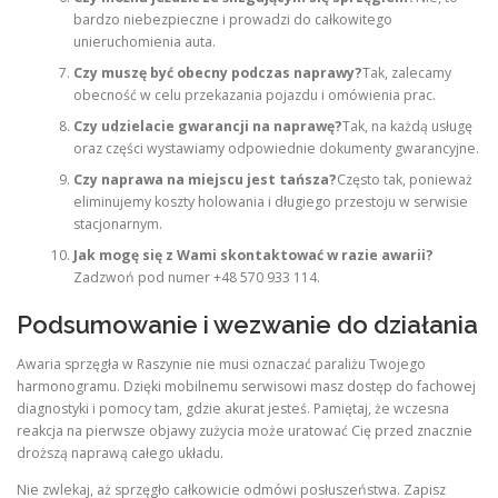
bardzo niebezpieczne i prowadzi do całkowitego
unieruchomienia auta.
Czy muszę być obecny podczas naprawy?
Tak, zalecamy
obecność w celu przekazania pojazdu i omówienia prac.
Czy udzielacie gwarancji na naprawę?
Tak, na każdą usługę
oraz części wystawiamy odpowiednie dokumenty gwarancyjne.
Czy naprawa na miejscu jest tańsza?
Często tak, ponieważ
eliminujemy koszty holowania i długiego przestoju w serwisie
stacjonarnym.
Jak mogę się z Wami skontaktować w razie awarii?
Zadzwoń pod numer +48 570 933 114.
Podsumowanie i wezwanie do działania
Awaria sprzęgła w Raszynie nie musi oznaczać paraliżu Twojego
harmonogramu. Dzięki mobilnemu serwisowi masz dostęp do fachowej
diagnostyki i pomocy tam, gdzie akurat jesteś. Pamiętaj, że wczesna
reakcja na pierwsze objawy zużycia może uratować Cię przed znacznie
droższą naprawą całego układu.
Nie zwlekaj, aż sprzęgło całkowicie odmówi posłuszeństwa. Zapisz