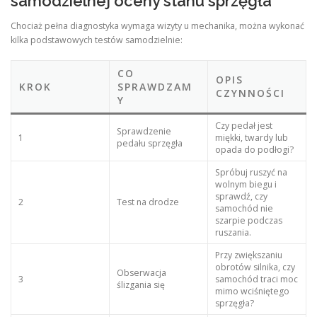
samodzielnej oceny stanu sprzęgła
Chociaż pełna diagnostyka wymaga wizyty u mechanika, można wykonać
kilka podstawowych testów samodzielnie:
CO
OPIS
KROK
SPRAWDZAM
CZYNNOŚCI
Y
Czy pedał jest
Sprawdzenie
1
miękki, twardy lub
pedału sprzęgła
opada do podłogi?
Spróbuj ruszyć na
wolnym biegu i
sprawdź, czy
2
Test na drodze
samochód nie
szarpie podczas
ruszania.
Przy zwiększaniu
obrotów silnika, czy
Obserwacja
3
samochód traci moc
ślizgania się
mimo wciśniętego
sprzęgła?