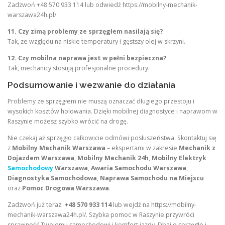
Zadzwoń +48 570 933 114 lub odwiedź https://mobilny-mechanik-
warszawa24h.pl/.
11. Czy zimą problemy ze sprzęgłem nasilają się?
Tak, ze względu na niskie temperatury i gęstszy olej w skrzyni.
12. Czy mobilna naprawa jest w pełni bezpieczna?
Tak, mechanicy stosują profesjonalne procedury.
Podsumowanie i wezwanie do działania
Problemy ze sprzęgłem nie muszą oznaczać długiego przestoju i
wysokich kosztów holowania. Dzięki mobilnej diagnostyce i naprawom w
Raszynie możesz szybko wrócić na drogę.
Nie czekaj aż sprzęgło całkowicie odmówi posłuszeństwa. Skontaktuj się
z
Mobilny Mechanik Warszawa
– ekspertami w zakresie
Mechanik z
Dojazdem Warszawa
,
Mobilny Mechanik 24h
,
Mobilny Elektryk
Samochodowy
Warszawa
,
Awaria Samochodu Warszawa
,
Diagnostyka Samochodowa
,
Naprawa Samochodu na Miejscu
oraz
Pomoc Drogowa Warszawa
.
Zadzwoń już teraz:
+48 570 933 114
lub wejdź na https://mobilny-
mechanik-warszawa24h.pl/. Szybka pomoc w Raszynie przywróci
sprawność Twojemu samochodowi i komfort jazdy. Dbaj o sprzęgło i