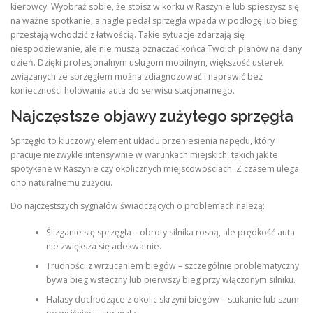
kierowcy. Wyobraź sobie, że stoisz w korku w Raszynie lub spieszysz się
na ważne spotkanie, a nagle pedał sprzęgła wpada w podłogę lub biegi
przestają wchodzić z łatwością. Takie sytuacje zdarzają się
niespodziewanie, ale nie muszą oznaczać końca Twoich planów na dany
dzień. Dzięki profesjonalnym usługom mobilnym, większość usterek
związanych ze sprzęgłem można zdiagnozować i naprawić bez
konieczności holowania auta do serwisu stacjonarnego.
Najczęstsze objawy zużytego sprzęgła
Sprzęgło to kluczowy element układu przeniesienia napędu, który
pracuje niezwykle intensywnie w warunkach miejskich, takich jak te
spotykane w Raszynie czy okolicznych miejscowościach. Z czasem ulega
ono naturalnemu zużyciu.
Do najczęstszych sygnałów świadczących o problemach należą:
Ślizganie się sprzęgła – obroty silnika rosną, ale prędkość auta
nie zwiększa się adekwatnie.
Trudności z wrzucaniem biegów – szczególnie problematyczny
bywa bieg wsteczny lub pierwszy bieg przy włączonym silniku.
Hałasy dochodzące z okolic skrzyni biegów – stukanie lub szum