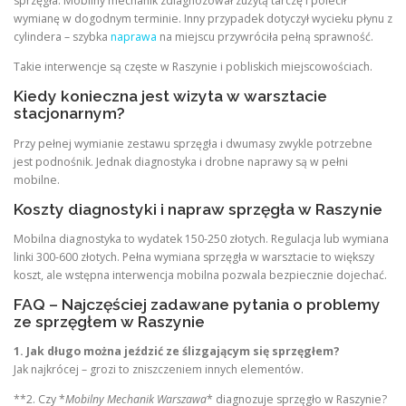
sprzęgła. Mobilny mechanik zdiagnozował zużytą tarczę i polecił
wymianę w dogodnym terminie. Inny przypadek dotyczył wycieku płynu z
cylindera – szybka
naprawa
na miejscu przywróciła pełną sprawność.
Takie interwencje są częste w Raszynie i pobliskich miejscowościach.
Kiedy konieczna jest wizyta w warsztacie
stacjonarnym?
Przy pełnej wymianie zestawu sprzęgła i dwumasy zwykle potrzebne
jest podnośnik. Jednak diagnostyka i drobne naprawy są w pełni
mobilne.
Koszty diagnostyki i napraw sprzęgła w Raszynie
Mobilna diagnostyka to wydatek 150-250 złotych. Regulacja lub wymiana
linki 300-600 złotych. Pełna wymiana sprzęgła w warsztacie to większy
koszt, ale wstępna interwencja mobilna pozwala bezpiecznie dojechać.
FAQ – Najczęściej zadawane pytania o problemy
ze sprzęgłem w Raszynie
1. Jak długo można jeździć ze ślizgającym się sprzęgłem?
Jak najkrócej – grozi to zniszczeniem innych elementów.
**2. Czy *
Mobilny Mechanik Warszawa
* diagnozuje sprzęgło w Raszynie?