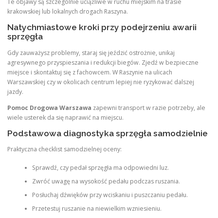
Te objawy są szczególnie uciążliwe w ruchu miejskim na trasie
krakowskiej lub lokalnych drogach Raszyna.
Natychmiastowe kroki przy podejrzeniu awarii
sprzęgła
Gdy zauważysz problemy, staraj się jeździć ostrożnie, unikaj
agresywnego przyspieszania i redukcji biegów. Zjedź w bezpieczne
miejsce i skontaktuj się z fachowcem. W Raszynie na ulicach
Warszawskiej czy w okolicach centrum lepiej nie ryzykować dalszej
jazdy.
Pomoc Drogowa Warszawa
zapewni transport w razie potrzeby, ale
wiele usterek da się naprawić na miejscu.
Podstawowa diagnostyka sprzęgła samodzielnie
Praktyczna checklist samodzielnej oceny:
Sprawdź, czy pedał sprzęgła ma odpowiedni luz.
Zwróć uwagę na wysokość pedału podczas ruszania.
Posłuchaj dźwięków przy wciskaniu i puszczaniu pedału.
Przetestuj ruszanie na niewielkim wzniesieniu.