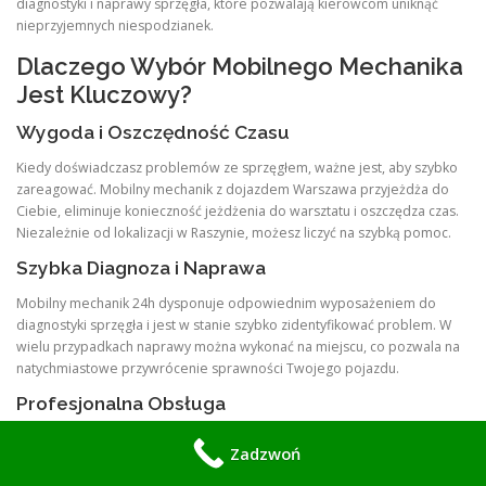
diagnostyki i naprawy sprzęgła, które pozwalają kierowcom uniknąć
nieprzyjemnych niespodzianek.
Dlaczego Wybór Mobilnego Mechanika
Jest Kluczowy?
Wygoda i Oszczędność Czasu
Kiedy doświadczasz problemów ze sprzęgłem, ważne jest, aby szybko
zareagować. Mobilny mechanik z dojazdem Warszawa przyjeżdża do
Ciebie, eliminuje konieczność jeżdżenia do warsztatu i oszczędza czas.
Niezależnie od lokalizacji w Raszynie, możesz liczyć na szybką pomoc.
Szybka Diagnoza i Naprawa
Mobilny mechanik 24h dysponuje odpowiednim wyposażeniem do
diagnostyki sprzęgła i jest w stanie szybko zidentyfikować problem. W
wielu przypadkach naprawy można wykonać na miejscu, co pozwala na
natychmiastowe przywrócenie sprawności Twojego pojazdu.
Profesjonalna Obsługa
Zatrudniając mobilnego mechanika, otrzymujesz dostęp do
Zadzwoń
wykwalifikowanych specjalistów, którzy posiadają doświadczenie w
diagnozowaniu i naprawie systemów sprzęgłowych. Dzięki ich wiedzy,