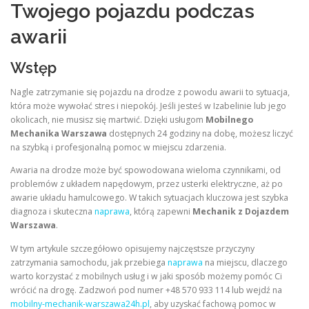
Twojego pojazdu podczas
awarii
Wstęp
Nagle zatrzymanie się pojazdu na drodze z powodu awarii to sytuacja,
która może wywołać stres i niepokój. Jeśli jesteś w Izabelinie lub jego
okolicach, nie musisz się martwić. Dzięki usługom
Mobilnego
Mechanika Warszawa
dostępnych 24 godziny na dobę, możesz liczyć
na szybką i profesjonalną pomoc w miejscu zdarzenia.
Awaria na drodze może być spowodowana wieloma czynnikami, od
problemów z układem napędowym, przez usterki elektryczne, aż po
awarie układu hamulcowego. W takich sytuacjach kluczowa jest szybka
diagnoza i skuteczna
naprawa
, którą zapewni
Mechanik z Dojazdem
Warszawa
.
W tym artykule szczegółowo opisujemy najczęstsze przyczyny
zatrzymania samochodu, jak przebiega
naprawa
na miejscu, dlaczego
warto korzystać z mobilnych usług i w jaki sposób możemy pomóc Ci
wrócić na drogę. Zadzwoń pod numer +48 570 933 114 lub wejdź na
mobilny-mechanik-warszawa24h.pl
, aby uzyskać fachową pomoc w