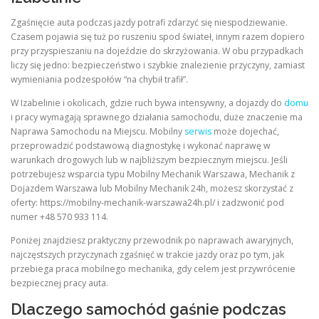
Zgaśnięcie auta podczas jazdy potrafi zdarzyć się niespodziewanie.
Czasem pojawia się tuż po ruszeniu spod świateł, innym razem dopiero
przy przyspieszaniu na dojeździe do skrzyżowania. W obu przypadkach
liczy się jedno: bezpieczeństwo i szybkie znalezienie przyczyny, zamiast
wymieniania podzespołów “na chybił trafił”.
W Izabelinie i okolicach, gdzie ruch bywa intensywny, a dojazdy do
domu
i pracy wymagają sprawnego działania samochodu, duże znaczenie ma
Naprawa Samochodu na Miejscu. Mobilny
serwis
może dojechać,
przeprowadzić podstawową diagnostykę i wykonać naprawę w
warunkach drogowych lub w najbliższym bezpiecznym miejscu. Jeśli
potrzebujesz wsparcia typu Mobilny Mechanik Warszawa, Mechanik z
Dojazdem Warszawa lub Mobilny Mechanik 24h, możesz skorzystać z
oferty: https://mobilny-mechanik-warszawa24h.pl/ i zadzwonić pod
numer +48 570 933 114.
Poniżej znajdziesz praktyczny przewodnik po naprawach awaryjnych,
najczęstszych przyczynach zgaśnięć w trakcie jazdy oraz po tym, jak
przebiega praca mobilnego mechanika, gdy celem jest przywrócenie
bezpiecznej pracy auta.
Dlaczego samochód gaśnie podczas