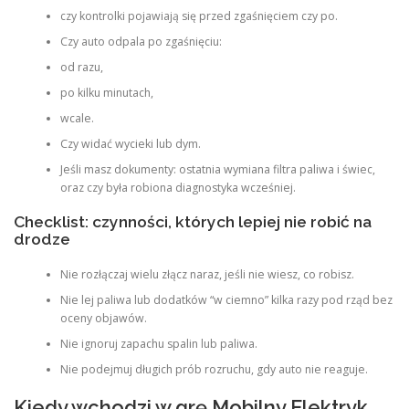
czy kontrolki pojawiają się przed zgaśnięciem czy po.
Czy auto odpala po zgaśnięciu:
od razu,
po kilku minutach,
wcale.
Czy widać wycieki lub dym.
Jeśli masz dokumenty: ostatnia wymiana filtra paliwa i świec,
oraz czy była robiona diagnostyka wcześniej.
Checklist: czynności, których lepiej nie robić na
drodze
Nie rozłączaj wielu złącz naraz, jeśli nie wiesz, co robisz.
Nie lej paliwa lub dodatków “w ciemno” kilka razy pod rząd bez
oceny objawów.
Nie ignoruj zapachu spalin lub paliwa.
Nie podejmuj długich prób rozruchu, gdy auto nie reaguje.
Kiedy wchodzi w grę Mobilny Elektryk