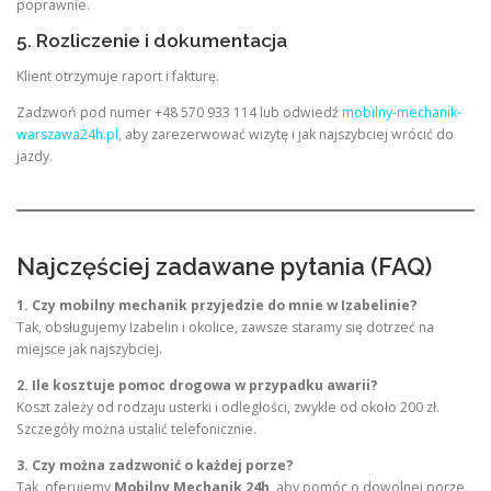
poprawnie.
5. Rozliczenie i dokumentacja
Klient otrzymuje raport i fakturę.
Zadzwoń pod numer +48 570 933 114 lub odwiedź
mobilny-mechanik-
warszawa24h.pl
, aby zarezerwować wizytę i jak najszybciej wrócić do
jazdy.
Najczęściej zadawane pytania (FAQ)
1. Czy mobilny mechanik przyjedzie do mnie w Izabelinie?
Tak, obsługujemy Izabelin i okolice, zawsze staramy się dotrzeć na
miejsce jak najszybciej.
2. Ile kosztuje pomoc drogowa w przypadku awarii?
Koszt zależy od rodzaju usterki i odległości, zwykle od około 200 zł.
Szczegóły można ustalić telefonicznie.
3. Czy można zadzwonić o każdej porze?
Tak, oferujemy
Mobilny Mechanik 24h
, aby pomóc o dowolnej porze.