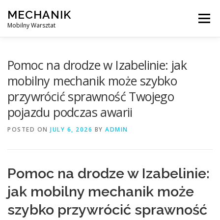
Skip
MECHANIK
to
Menu
content
Mobilny Warsztat
MOBILNY MECHANIK
ELEKTRYK SAMOCHODOWY
Pomoc na drodze w Izabelinie: jak
mobilny mechanik może szybko
przywrócić sprawność Twojego
BLOG
KONTAKT
pojazdu podczas awarii
POSTED ON
JULY 6, 2026
BY
ADMIN
Pomoc na drodze w Izabelinie:
jak mobilny mechanik może
szybko przywrócić sprawność