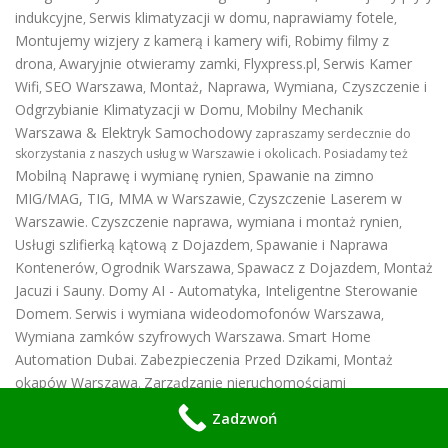
indukcyjne
Serwis klimatyzacji w domu
naprawiamy fotele
,
,
,
Montujemy wizjery z kamerą i kamery wifi
Robimy filmy z
,
drona
Awaryjnie otwieramy zamki
Flyxpress.pl
Serwis Kamer
,
,
,
Wifi
SEO Warszawa
Montaż, Naprawa, Wymiana, Czyszczenie i
,
,
Odgrzybianie Klimatyzacji w Domu
Mobilny Mechanik
,
Warszawa & Elektryk Samochodowy
zapraszamy serdecznie do
skorzystania z naszych usług w Warszawie i okolicach. Posiadamy też
Mobilną Naprawę i wymianę rynien
Spawanie na zimno
,
MIG/MAG, TIG, MMA w Warszawie
Czyszczenie Laserem w
,
Warszawie
Czyszczenie naprawa, wymiana i montaż rynien
.
,
Usługi szlifierką kątową z Dojazdem
Spawanie i Naprawa
,
Kontenerów
Ogrodnik Warszawa
Spawacz z Dojazdem
Montaż
,
,
,
Jacuzi i Sauny
Domy AI - Automatyka, Inteligentne Sterowanie
.
Domem
Serwis i wymiana wideodomofonów Warszawa
.
,
Wymiana zamków szyfrowych Warszawa
Smart Home
.
Automation Dubai
Zabezpieczenia Przed Dzikami
Montaż
.
,
okapów Warszawa
Zarządzanie nieruchomościami
.
luksusowymi
Zabezpieczenia Przed Ptakami
Serwis Maszyn
,
,
Zadzwoń
Fitness
Odgrzybianie Klimatyzacji
Montaż i Wymiana kratek
,
,