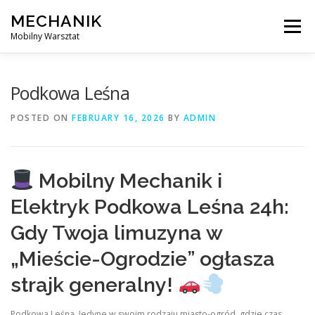
Skip
MECHANIK
to
Menu
content
Mobilny Warsztat
MOBILNY MECHANIK
ELEKTRYK SAMOCHODOWY
Podkowa Leśna
POSTED ON
FEBRUARY 16, 2026
BY
ADMIN
BLOG
KONTAKT
Mobilny Mechanik i
Elektryk Podkowa Leśna 24h:
Gdy Twoja limuzyna w
„Mieście-Ogrodzie” ogłasza
strajk generalny!
Podkowa Leśna. Jedyne w swoim rodzaju miasto-ogród, gdzie czas