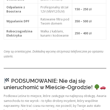
Odpalanie z
Profesjonalny strzał
150 – 250 zł
Boostera
12V (V8/V12/SUV)
Ratowanie filtra pod
Wypalanie DPF
350 – 500 zł
Twoim domem
Roboczogodzina
Walka z kablami,
250 – 400 zł
Elektryka
kunami i kodowanie
Ceny są orientacyjne. Dokładną wycenę otrzymasz telefonicznie po opisaniu
usterki.
PODSUMOWANIE: Nie daj się
unieruchomić w Mieście-Ogrodzie!
Podkowa Leśna to miejsce, które zasługuje na najlepszą obsługę. Awaria
samochodu to nie wyrok – to tylko drobny incydent, który wspólnie
naprawimy. Nie trać czasu na nerwy, nie pozwól, by Twoje auto stało