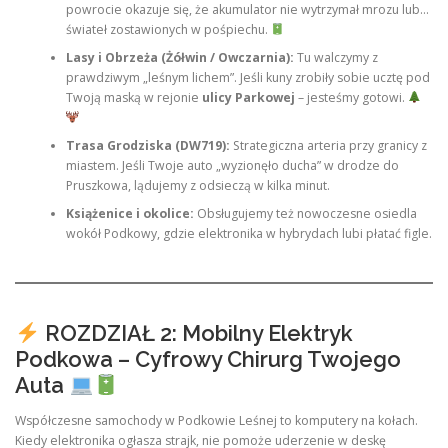
powrocie okazuje się, że akumulator nie wytrzymał mrozu lub…
świateł zostawionych w pośpiechu.
Lasy i Obrzeża (Żółwin / Owczarnia):
Tu walczymy z
prawdziwym „leśnym lichem”. Jeśli kuny zrobiły sobie ucztę pod
Twoją maską w rejonie
ulicy Parkowej
– jesteśmy gotowi.
Trasa Grodziska (DW719):
Strategiczna arteria przy granicy z
miastem. Jeśli Twoje auto „wyzionęło ducha” w drodze do
Pruszkowa, lądujemy z odsieczą w kilka minut.
Książenice i okolice:
Obsługujemy też nowoczesne osiedla
wokół Podkowy, gdzie elektronika w hybrydach lubi płatać figle.
ROZDZIAŁ 2: Mobilny Elektryk
Podkowa – Cyfrowy Chirurg Twojego
Auta
Współczesne samochody w Podkowie Leśnej to komputery na kołach.
Kiedy elektronika ogłasza strajk, nie pomoże uderzenie w deskę