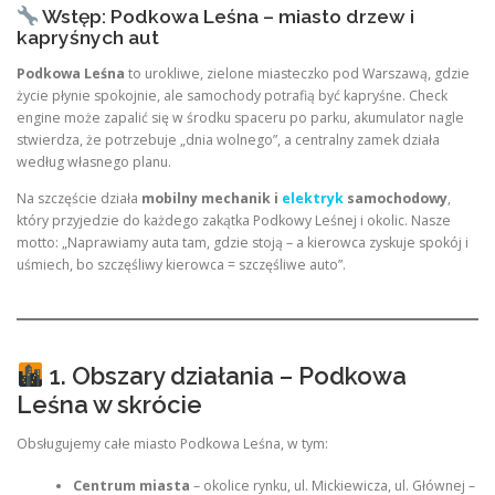
Wstęp: Podkowa Leśna – miasto drzew i
kapryśnych aut
Podkowa Leśna
to urokliwe, zielone miasteczko pod Warszawą, gdzie
życie płynie spokojnie, ale samochody potrafią być kapryśne. Check
engine może zapalić się w środku spaceru po parku, akumulator nagle
stwierdza, że potrzebuje „dnia wolnego”, a centralny zamek działa
według własnego planu.
Na szczęście działa
mobilny mechanik i
elektryk
samochodowy
,
który przyjedzie do każdego zakątka Podkowy Leśnej i okolic. Nasze
motto: „Naprawiamy auta tam, gdzie stoją – a kierowca zyskuje spokój i
uśmiech, bo szczęśliwy kierowca = szczęśliwe auto”.
1. Obszary działania – Podkowa
Leśna w skrócie
Obsługujemy całe miasto Podkowa Leśna, w tym:
Centrum miasta
– okolice rynku, ul. Mickiewicza, ul. Głównej –