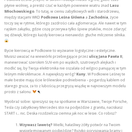
płynie wolniej, a prestiż czuć w każdym powiewie wiatru znad
Lasu
Młochowskiego
. To tutaj, w cieniu zabytkowych willi i starodrzewu,
między stacjami WKD
Podkowa Leśna Główna
a
Zachodnia
, życie
toczy się w rytmie, którego zazdrości cała aglomeracja. Ale nawet w tym
rajskim zakątku, gdzie ciszę przerywa tylko śpiew ptaków, może zdarzyć
się dźwięk, którego każdy kierowca nienawidzi: głuche milczenie silnika.
Bycie kierowcą w Podkowie to wyzwanie logistyczne i estetyczne.
Musisz uważać na wiewiórki przebiegające przez
ulicę Jana Pawła II
,
manewrować szerokim SUV-em po wąskich, szutrowych alejkach i
modlić się, by Twoja elektronika nie oszalała od wilgoci panującej w tym
leśnym mikroklimacie. A największy wróg?
Kuny.
W Podkowie Leśnej te
małe bestie mają iście królewskie podniebienia – pogardzą kablem od
starego gruza, za to z lubością przegryzą wiązkę w najnowszym modelu
prosto z salonu.
Wyobraź sobie: spieszysz się na spotkanie w Warszawie, Twoje Porsche,
Tesla czy zabytkowy Mercedes stoi na podjeździe z granitu, naciskasz
START i… nic. Deska rozdzielcza ciemna jak noc w lesie. Co robisz?
Wzywasz lawetę?
Wielki, hałaśliwy żółty potwór na Twoim
wypielęgnowanym podjeździe? Ryzyko porysowania bramy i