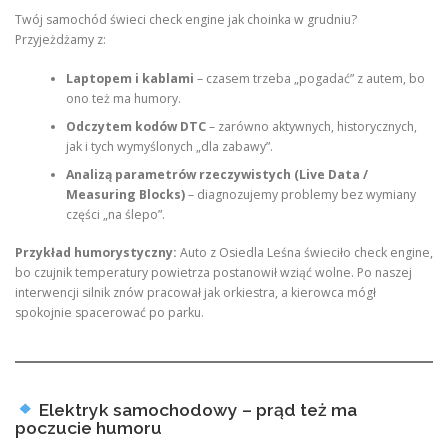
Twój samochód świeci check engine jak choinka w grudniu?
Przyjeżdżamy z:
Laptopem i kablami
– czasem trzeba „pogadać” z autem, bo
ono też ma humory.
Odczytem kodów DTC
– zarówno aktywnych, historycznych,
jak i tych wymyślonych „dla zabawy”.
Analizą parametrów rzeczywistych (Live Data /
Measuring Blocks)
– diagnozujemy problemy bez wymiany
części „na ślepo”.
Przykład humorystyczny:
Auto z Osiedla Leśna świeciło check engine,
bo czujnik temperatury powietrza postanowił wziąć wolne. Po naszej
interwencji silnik znów pracował jak orkiestra, a kierowca mógł
spokojnie spacerować po parku.
Elektryk samochodowy – prąd też ma
poczucie humoru