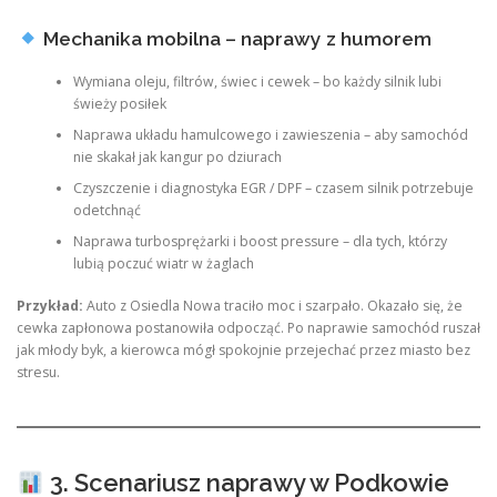
Mechanika mobilna – naprawy z humorem
Wymiana oleju, filtrów, świec i cewek – bo każdy silnik lubi
świeży posiłek
Naprawa układu hamulcowego i zawieszenia – aby samochód
nie skakał jak kangur po dziurach
Czyszczenie i diagnostyka EGR / DPF – czasem silnik potrzebuje
odetchnąć
Naprawa turbosprężarki i boost pressure – dla tych, którzy
lubią poczuć wiatr w żaglach
Przykład:
Auto z Osiedla Nowa traciło moc i szarpało. Okazało się, że
cewka zapłonowa postanowiła odpocząć. Po naprawie samochód ruszał
jak młody byk, a kierowca mógł spokojnie przejechać przez miasto bez
stresu.
3. Scenariusz naprawy w Podkowie