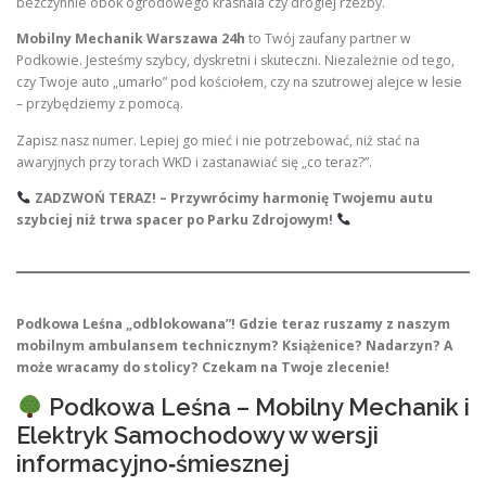
bezczynnie obok ogrodowego krasnala czy drogiej rzeźby.
Mobilny Mechanik Warszawa 24h
to Twój zaufany partner w
Podkowie. Jesteśmy szybcy, dyskretni i skuteczni. Niezależnie od tego,
czy Twoje auto „umarło” pod kościołem, czy na szutrowej alejce w lesie
– przybędziemy z pomocą.
Zapisz nasz numer. Lepiej go mieć i nie potrzebować, niż stać na
awaryjnych przy torach WKD i zastanawiać się „co teraz?”.
ZADZWOŃ TERAZ! – Przywrócimy harmonię Twojemu autu
szybciej niż trwa spacer po Parku Zdrojowym!
Podkowa Leśna „odblokowana”! Gdzie teraz ruszamy z naszym
mobilnym ambulansem technicznym? Książenice? Nadarzyn? A
może wracamy do stolicy? Czekam na Twoje zlecenie!
Podkowa Leśna – Mobilny Mechanik i
Elektryk Samochodowy w wersji
informacyjno‑śmiesznej