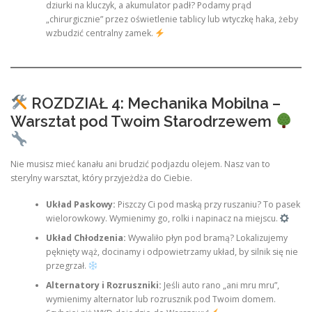
dziurki na kluczyk, a akumulator padł? Podamy prąd
„chirurgicznie” przez oświetlenie tablicy lub wtyczkę haka, żeby
wzbudzić centralny zamek.
ROZDZIAŁ 4: Mechanika Mobilna –
Warsztat pod Twoim Starodrzewem
Nie musisz mieć kanału ani brudzić podjazdu olejem. Nasz van to
sterylny warsztat, który przyjeżdża do Ciebie.
Układ Paskowy:
Piszczy Ci pod maską przy ruszaniu? To pasek
wielorowkowy. Wymienimy go, rolki i napinacz na miejscu.
Układ Chłodzenia:
Wywaliło płyn pod bramą? Lokalizujemy
pęknięty wąż, docinamy i odpowietrzamy układ, by silnik się nie
przegrzał.
Alternatory i Rozruszniki:
Jeśli auto rano „ani mru mru”,
wymienimy alternator lub rozrusznik pod Twoim domem.