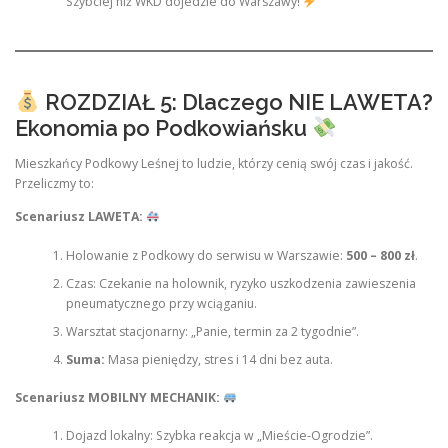
Szybciej niż WKD dojedzie do Warszawy!
ROZDZIAŁ 5: Dlaczego NIE LAWETA?
Ekonomia po Podkowiańsku
Mieszkańcy Podkowy Leśnej to ludzie, którzy cenią swój czas i jakość.
Przeliczmy to:
Scenariusz LAWETA:
Holowanie z Podkowy do serwisu w Warszawie:
500 – 800 zł
.
Czas: Czekanie na holownik, ryzyko uszkodzenia zawieszenia
pneumatycznego przy wciąganiu.
Warsztat stacjonarny: „Panie, termin za 2 tygodnie”.
Suma:
Masa pieniędzy, stres i 14 dni bez auta.
Scenariusz MOBILNY MECHANIK:
Dojazd lokalny: Szybka reakcja w „Mieście-Ogrodzie”.