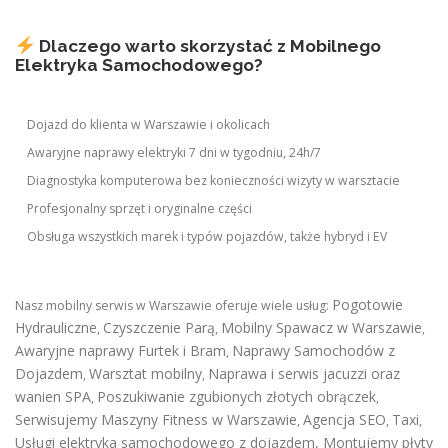
Dlaczego warto skorzystać z Mobilnego
Elektryka Samochodowego?
Dojazd do klienta w Warszawie i okolicach
Awaryjne naprawy elektryki 7 dni w tygodniu, 24h/7
Diagnostyka komputerowa bez konieczności wizyty w warsztacie
Profesjonalny sprzęt i oryginalne części
Obsługa wszystkich marek i typów pojazdów, także hybryd i EV
Pogotowie
Nasz mobilny serwis w Warszawie oferuje wiele usług:
Hydrauliczne
Czyszczenie Parą
Mobilny Spawacz w Warszawie
,
,
,
Awaryjne naprawy Furtek i Bram
Naprawy Samochodów z
,
Dojazdem
Warsztat mobilny
Naprawa i serwis jacuzzi oraz
,
,
wanien SPA
Poszukiwanie zgubionych złotych obrączek
,
,
Serwisujemy Maszyny Fitness w Warszawie
Agencja SEO
Taxi
,
,
,
Usługi elektryka samochodowego z dojazdem
,
Montujemy płyty