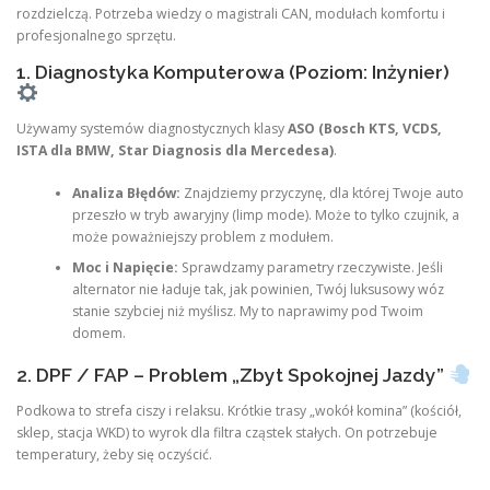
rozdzielczą. Potrzeba wiedzy o magistrali CAN, modułach komfortu i
profesjonalnego sprzętu.
1. Diagnostyka Komputerowa (Poziom: Inżynier)
Używamy systemów diagnostycznych klasy
ASO (Bosch KTS, VCDS,
ISTA dla BMW, Star Diagnosis dla Mercedesa)
.
Analiza Błędów:
Znajdziemy przyczynę, dla której Twoje auto
przeszło w tryb awaryjny (limp mode). Może to tylko czujnik, a
może poważniejszy problem z modułem.
Moc i Napięcie:
Sprawdzamy parametry rzeczywiste. Jeśli
alternator nie ładuje tak, jak powinien, Twój luksusowy wóz
stanie szybciej niż myślisz. My to naprawimy pod Twoim
domem.
2. DPF / FAP – Problem „Zbyt Spokojnej Jazdy”
Podkowa to strefa ciszy i relaksu. Krótkie trasy „wokół komina” (kościół,
sklep, stacja WKD) to wyrok dla filtra cząstek stałych. On potrzebuje
temperatury, żeby się oczyścić.