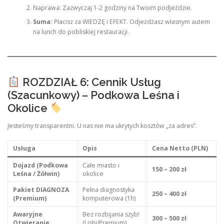
Naprawa: Zazwyczaj 1-2 godziny na Twoim podjeździe.
Suma:
Płacisz za WIEDZĘ i EFEKT. Odjeżdżasz własnym autem
na lunch do pobliskiej restauracji.
ROZDZIAŁ 6: Cennik Usług
(Szacunkowy) – Podkowa Leśna i
Okolice
Jesteśmy transparentni. U nas nie ma ukrytych kosztów „za adres”.
Usługa
Opis
Cena Netto (PLN)
Dojazd (Podkowa
Całe miasto i
150 – 200 zł
Leśna / Żółwin)
okolice
Pakiet DIAGNOZA
Pełna diagnostyka
250 – 400 zł
(Premium)
komputerowa (1h)
Awaryjne
Bez rozbijania szyb!
300 – 500 zł
Otwieranie
(Lishi/Premium)