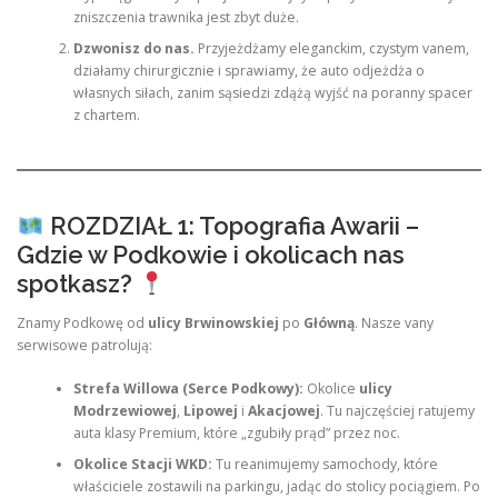
zniszczenia trawnika jest zbyt duże.
Dzwonisz do nas.
Przyjeżdżamy eleganckim, czystym vanem,
działamy chirurgicznie i sprawiamy, że auto odjeżdża o
własnych siłach, zanim sąsiedzi zdążą wyjść na poranny spacer
z chartem.
ROZDZIAŁ 1: Topografia Awarii –
Gdzie w Podkowie i okolicach nas
spotkasz?
Znamy Podkowę od
ulicy Brwinowskiej
po
Główną
. Nasze vany
serwisowe patrolują:
Strefa Willowa (Serce Podkowy):
Okolice
ulicy
Modrzewiowej
,
Lipowej
i
Akacjowej
. Tu najczęściej ratujemy
auta klasy Premium, które „zgubiły prąd” przez noc.
Okolice Stacji WKD:
Tu reanimujemy samochody, które
właściciele zostawili na parkingu, jadąc do stolicy pociągiem. Po