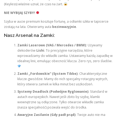
(Keyless) właśnie uznał, że czas na żart.
NIE WYBIJAJ SZYBY!
Szyba w aucie premium kosztuje fortunę, a odłamki szkła w tapicerce
zostają na lata. Otwieramy auta
bezinwazyjnie
.
Nasz Arsenał na Zamki:
Zamki Laserowe (VAG / Mercedes / BMW):
Używamy
dekoderów
Lishi
. To precyzyjne narzędzia, które
wprowadzamy do wkładki zamka. Ustawiamy każdą zapadkę w
idealnej linii, emulując obecność klucza. Zero rys, zero śladów.
Zamki „Fordowskie” (System Tibbe):
Charakterystyczne
klucze-gwoździe. Mamy do nich specjalny rotacyjny wytrych,
który otwiera zamek w kilka minut bez uszkodzeń.
Systemy Deadlock (Podwójne Ryglowanie):
Standard w
autach europejskich. Nawet jeśli zbito by szybę, klamki
wewnętrzne są odłączone. Tylko otwarcie wkładki zamka
(nasza specjalność) pozwala wejść do środka.
Awaryjne Zasilanie (Gdy padł prąd):
Twoje auto nie ma