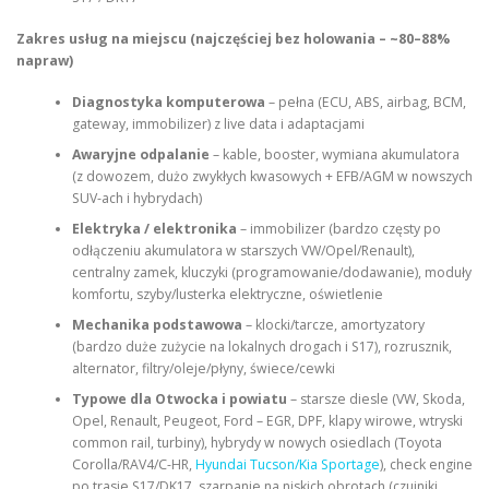
Zakres usług na miejscu (najczęściej bez holowania – ~80–88%
napraw)
Diagnostyka komputerowa
– pełna (ECU, ABS, airbag, BCM,
gateway, immobilizer) z live data i adaptacjami
Awaryjne odpalanie
– kable, booster, wymiana akumulatora
(z dowozem, dużo zwykłych kwasowych + EFB/AGM w nowszych
SUV-ach i hybrydach)
Elektryka / elektronika
– immobilizer (bardzo częsty po
odłączeniu akumulatora w starszych VW/Opel/Renault),
centralny zamek, kluczyki (programowanie/dodawanie), moduły
komfortu, szyby/lusterka elektryczne, oświetlenie
Mechanika podstawowa
– klocki/tarcze, amortyzatory
(bardzo duże zużycie na lokalnych drogach i S17), rozrusznik,
alternator, filtry/oleje/płyny, świece/cewki
Typowe dla Otwocka i powiatu
– starsze diesle (VW, Skoda,
Opel, Renault, Peugeot, Ford – EGR, DPF, klapy wirowe, wtryski
common rail, turbiny), hybrydy w nowych osiedlach (Toyota
Corolla/RAV4/C-HR,
Hyundai Tucson/Kia Sportage
), check engine
po trasie S17/DK17, szarpanie na niskich obrotach (czujniki,