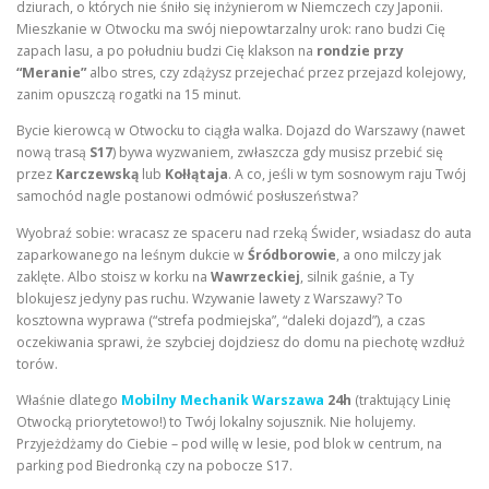
dziurach, o których nie śniło się inżynierom w Niemczech czy Japonii.
Mieszkanie w Otwocku ma swój niepowtarzalny urok: rano budzi Cię
zapach lasu, a po południu budzi Cię klakson na
rondzie przy
“Meranie”
albo stres, czy zdążysz przejechać przez przejazd kolejowy,
zanim opuszczą rogatki na 15 minut.
Bycie kierowcą w Otwocku to ciągła walka. Dojazd do Warszawy (nawet
nową trasą
S17
) bywa wyzwaniem, zwłaszcza gdy musisz przebić się
przez
Karczewską
lub
Kołłątaja
. A co, jeśli w tym sosnowym raju Twój
samochód nagle postanowi odmówić posłuszeństwa?
Wyobraź sobie: wracasz ze spaceru nad rzeką Świder, wsiadasz do auta
zaparkowanego na leśnym dukcie w
Śródborowie
, a ono milczy jak
zaklęte. Albo stoisz w korku na
Wawrzeckiej
, silnik gaśnie, a Ty
blokujesz jedyny pas ruchu. Wzywanie lawety z Warszawy? To
kosztowna wyprawa (“strefa podmiejska”, “daleki dojazd”), a czas
oczekiwania sprawi, że szybciej dojdziesz do domu na piechotę wzdłuż
torów.
Właśnie dlatego
Mobilny Mechanik Warszawa
24h
(traktujący Linię
Otwocką priorytetowo!) to Twój lokalny sojusznik. Nie holujemy.
Przyjeżdżamy do Ciebie – pod willę w lesie, pod blok w centrum, na
parking pod Biedronką czy na pobocze S17.