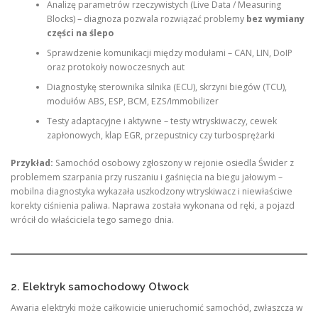
Analizę parametrów rzeczywistych (Live Data / Measuring
Blocks) – diagnoza pozwala rozwiązać problemy
bez wymiany
części na ślepo
Sprawdzenie komunikacji między modułami – CAN, LIN, DoIP
oraz protokoły nowoczesnych aut
Diagnostykę sterownika silnika (ECU), skrzyni biegów (TCU),
modułów ABS, ESP, BCM, EZS/Immobilizer
Testy adaptacyjne i aktywne – testy wtryskiwaczy, cewek
zapłonowych, klap EGR, przepustnicy czy turbosprężarki
Przykład:
Samochód osobowy zgłoszony w rejonie osiedla Świder z
problemem szarpania przy ruszaniu i gaśnięcia na biegu jałowym –
mobilna diagnostyka wykazała uszkodzony wtryskiwacz i niewłaściwe
korekty ciśnienia paliwa. Naprawa została wykonana od ręki, a pojazd
wrócił do właściciela tego samego dnia.
2. Elektryk samochodowy Otwock
Awaria elektryki może całkowicie unieruchomić samochód, zwłaszcza w