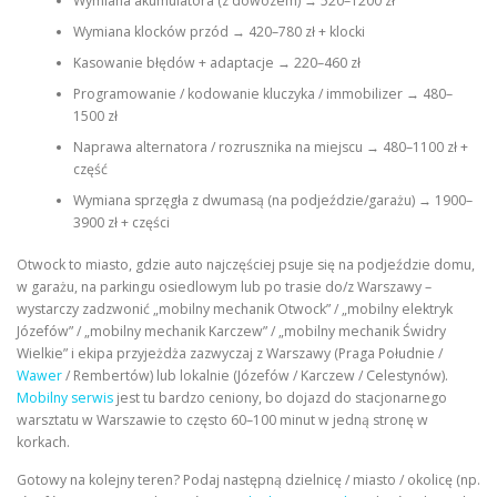
Wymiana akumulatora (z dowozem) → 520–1200 zł
Wymiana klocków przód → 420–780 zł + klocki
Kasowanie błędów + adaptacje → 220–460 zł
Programowanie / kodowanie kluczyka / immobilizer → 480–
1500 zł
Naprawa alternatora / rozrusznika na miejscu → 480–1100 zł +
część
Wymiana sprzęgła z dwumasą (na podjeździe/garażu) → 1900–
3900 zł + części
Otwock to miasto, gdzie auto najczęściej psuje się na podjeździe domu,
w garażu, na parkingu osiedlowym lub po trasie do/z Warszawy –
wystarczy zadzwonić „mobilny mechanik Otwock” / „mobilny elektryk
Józefów” / „mobilny mechanik Karczew” / „mobilny mechanik Świdry
Wielkie” i ekipa przyjeżdża zazwyczaj z Warszawy (Praga Południe /
Wawer
/ Rembertów) lub lokalnie (Józefów / Karczew / Celestynów).
Mobilny serwis
jest tu bardzo ceniony, bo dojazd do stacjonarnego
warsztatu w Warszawie to często 60–100 minut w jedną stronę w
korkach.
Gotowy na kolejny teren? Podaj następną dzielnicę / miasto / okolicę (np.