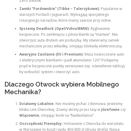
Zero śladów.
Zamki “Fordowskie” (Tibbe – Talerzykowe):
Popularne w
starszych Fordach i Jaguarach. Wymagają specjalnego
rotacyjnego narzędzia, które mamy zawsze przy sobie.
Systemy Deadlock (Opel/Volvo/BMW):
Ryglowanie
bezpieczne. Po zamknięciu z pilota klamki są “martwe”. Nie
otworzysz auta drutem ani poduszką. My otwieramy zamek
mechanicznie przez wkładkę, omijając blokadę elektroniczną.
Awaryjne Zasilanie (EV i Premium):
Masz nowoczesne auto
z elektrycznymi klamkami i padł akumulator 12V? Podajemy
prąd w bezpieczne punkty serwisowe (np. oświetlenie tablicy),
by wzbudzić system i otworzyć auto.
Dlaczego Otwock wybiera Mobilnego
Mechanika?
Działamy Lokalnie:
Nie musimy jechać z Bemowa. Jesteśmy
blisko Linii Otwockiej. Znamy skróty przez lasy w
Józefowie
czy
Wiązownie
, omijając korki na “Nadwiślance”.
Oszczędność Pieniędzy:
Holowanie z Otwocka do warsztatu
w Warszawie to koszt rzędu 450-600 zł (druga strefa). Nasza