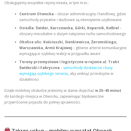
Obsługujemy wszystkie rejony miasta, w tym m.in.:
Centrum Otwocka
– obszar administracyjny i handlowy, gdzie
samochody prywatne i służbowe są intensywnie użytkowane
Osiedla: Świder, Karczewska, Górki, Kopernik, Kołbiel
–
obszary mieszkalne o dużym natężeniu ruchu samochodowego
Okolice ulic: Kościuszki, Sienkiewicza, Żeromskiego,
Warszawska, Armii Krajowej
– główne arterie komunikacyjne
wymagające szybkiej reakcji w przypadku awarii
Tereny przemysłowe i logistyczne w rejonie ul. Trakt
Świderski i Fabryczna
–
samochody dostawcze i busy
wymagają szybkiego serwisu
, aby uniknąć przestojów w
działalności
Dzięki mobilnej obsłudze jesteśmy w stanie dojechać
w 25–45 minut
do każdego miejsca w Otwocku, zapewniając błyskawiczne
przywrócenie pojazdu do pełnej sprawności.
Zakres usług – mobilny warsztat Otwock