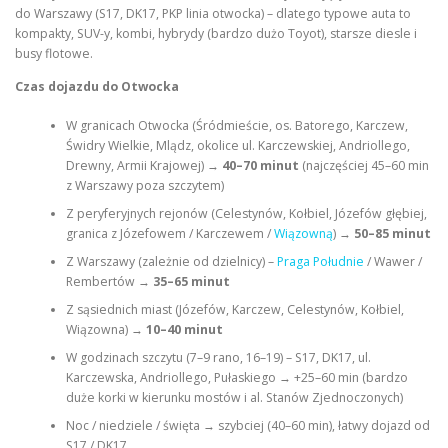
do Warszawy (S17, DK17, PKP linia otwocka) – dlatego typowe auta to
kompakty, SUV-y, kombi, hybrydy (bardzo dużo Toyot), starsze diesle i
busy flotowe.
Czas dojazdu do Otwocka
W granicach Otwocka (Śródmieście, os. Batorego, Karczew,
Świdry Wielkie, Mlądz, okolice ul. Karczewskiej, Andriollego,
Drewny, Armii Krajowej) →
40–70 minut
(najczęściej 45–60 min
z Warszawy poza szczytem)
Z peryferyjnych rejonów (Celestynów, Kołbiel, Józefów głębiej,
granica z Józefowem / Karczewem /
Wiązowną
) →
50–85 minut
Z Warszawy (zależnie od dzielnicy) –
Praga Południe
/ Wawer /
Rembertów →
35–65 minut
Z sąsiednich miast (Józefów, Karczew, Celestynów, Kołbiel,
Wiązowna) →
10–40 minut
W godzinach szczytu (7–9 rano, 16–19) – S17, DK17, ul.
Karczewska, Andriollego, Pułaskiego → +25–60 min (bardzo
duże korki w kierunku mostów i al. Stanów Zjednoczonych)
Noc / niedziele / święta → szybciej (40–60 min), łatwy dojazd od
S17 / DK17