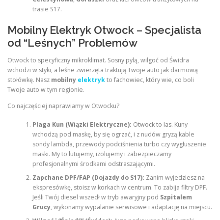
trasie S17.
Mobilny Elektryk Otwock – Specjalista
od “Leśnych” Problemów
Otwock to specyficzny mikroklimat. Sosny pylą, wilgoć od Świdra
wchodzi w styki, a leśne zwierzęta traktują Twoje auto jak darmową
stołówkę. Nasz
mobilny
elektryk
to fachowiec, który wie, co boli
Twoje auto w tym regionie.
Co najczęściej naprawiamy w Otwocku?
Plaga Kun (Wiązki Elektryczne):
Otwock to las. Kuny
wchodzą pod maskę, by się ogrzać, i z nudów gryzą kable
sondy lambda, przewody podciśnienia turbo czy wygłuszenie
maski. My to lutujemy, izolujemy i zabezpieczamy
profesjonalnymi środkami odstraszającymi.
Zapchane DPF/FAP (Dojazdy do S17):
Zanim wyjedziesz na
ekspresówkę, stoisz w korkach w centrum. To zabija filtry DPF.
Jeśli Twój diesel wszedł w tryb awaryjny pod
Szpitalem
Grucy
, wykonamy wypalanie serwisowe i adaptację na miejscu.