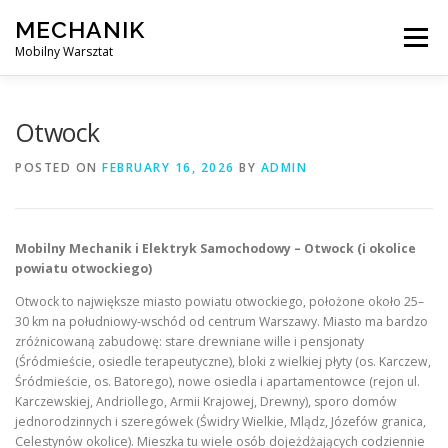
Skip
MECHANIK
to
Menu
content
Mobilny Warsztat
MOBILNY MECHANIK
ELEKTRYK SAMOCHODOWY
Otwock
POSTED ON
FEBRUARY 16, 2026
BY
ADMIN
BLOG
KONTAKT
Mobilny Mechanik i Elektryk Samochodowy – Otwock (i okolice
powiatu otwockiego)
Otwock to największe miasto powiatu otwockiego, położone około 25–
30 km na południowy-wschód od centrum Warszawy. Miasto ma bardzo
zróżnicowaną zabudowę: stare drewniane wille i pensjonaty
(Śródmieście, osiedle terapeutyczne), bloki z wielkiej płyty (os. Karczew,
Śródmieście, os. Batorego), nowe osiedla i apartamentowce (rejon ul.
Karczewskiej, Andriollego, Armii Krajowej, Drewny), sporo domów
jednorodzinnych i szeregówek (Świdry Wielkie, Mlądz, Józefów granica,
Celestynów okolice). Mieszka tu wiele osób dojeżdżających codziennie