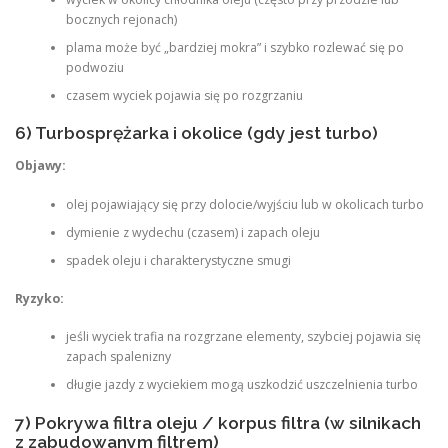
bocznych rejonach)
plama może być „bardziej mokra” i szybko rozlewać się po
podwoziu
czasem wyciek pojawia się po rozgrzaniu
6) Turbosprężarka i okolice (gdy jest turbo)
Objawy:
olej pojawiający się przy dolocie/wyjściu lub w okolicach turbo
dymienie z wydechu (czasem) i zapach oleju
spadek oleju i charakterystyczne smugi
Ryzyko:
jeśli wyciek trafia na rozgrzane elementy, szybciej pojawia się
zapach spalenizny
długie jazdy z wyciekiem mogą uszkodzić uszczelnienia turbo
7) Pokrywa filtra oleju / korpus filtra (w silnikach
z zabudowanym filtrem)