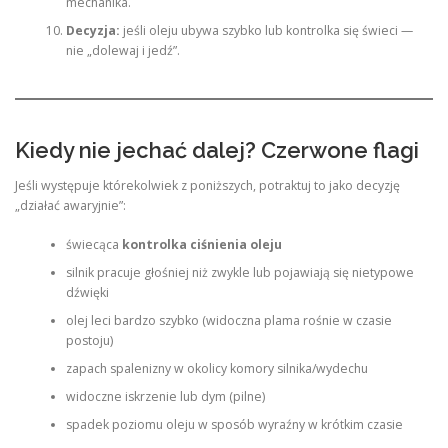
mechanika.
Decyzja:
jeśli oleju ubywa szybko lub kontrolka się świeci —
nie „dolewaj i jedź”.
Kiedy nie jechać dalej? Czerwone flagi
Jeśli występuje którekolwiek z poniższych, potraktuj to jako decyzję
„działać awaryjnie”:
świecąca
kontrolka ciśnienia oleju
silnik pracuje głośniej niż zwykle lub pojawiają się nietypowe
dźwięki
olej leci bardzo szybko (widoczna plama rośnie w czasie
postoju)
zapach spalenizny w okolicy komory silnika/wydechu
widoczne iskrzenie lub dym (pilne)
spadek poziomu oleju w sposób wyraźny w krótkim czasie