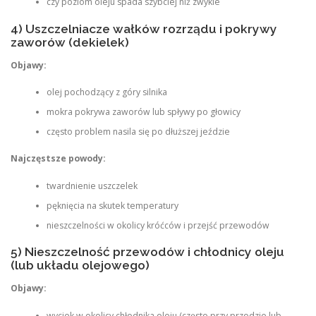
czy poziom oleju spada szybciej niż zwykle
4) Uszczelniacze wałków rozrządu i pokrywy
zaworów (dekielek)
Objawy:
olej pochodzący z góry silnika
mokra pokrywa zaworów lub spływy po głowicy
często problem nasila się po dłuższej jeździe
Najczęstsze powody:
twardnienie uszczelek
pęknięcia na skutek temperatury
nieszczelności w okolicy króćców i przejść przewodów
5) Nieszczelność przewodów i chłodnicy oleju
(lub układu olejowego)
Objawy:
wyciek w okolicy chłodnika oleju (często przy przodzie lub