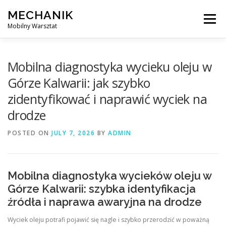
Skip
MECHANIK
to
Menu
content
Mobilny Warsztat
MOBILNY MECHANIK
ELEKTRYK SAMOCHODOWY
Mobilna diagnostyka wycieku oleju w
Górze Kalwarii: jak szybko
zidentyfikować i naprawić wyciek na
BLOG
KONTAKT
drodze
POSTED ON
JULY 7, 2026
BY
ADMIN
Mobilna diagnostyka wycieków oleju w
Górze Kalwarii: szybka identyfikacja
źródła i naprawa awaryjna na drodze
Wyciek oleju potrafi pojawić się nagle i szybko przerodzić w poważną