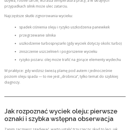
ubywa, rośnie tarcie, wzrasta temperatura pracy, a w skrajnych
przypadkach silnik może ulec zatarciu.
Najczęstsze skutki zignorowania wycieku:
spadek ciśnienia oleju i ryzyko uszkodzenia panewkek
przegrzewanie silnika
uszkodzenie turbosprężarki (gdy wyciek dotyczy okolic turbo)
zniszczenie uszczelnień i pogorszenie wycieku
ryzyko pożaru: olej może trafić na gorące elementy wydechu
W praktyce: gdy widzisz świeżą plamę pod autem i jednocześnie
poziom oleju spada — to nie jest „drobnica”, tylko temat do szybkiej
diagnozy.
Jak rozpoznać wyciek oleju: pierwsze
oznaki i szybka wstępna obserwacja
Zanim zaczniesz zgadywać, warto ustalić trzy rzeczy: skąd to leci, jak