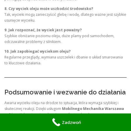
8. Czy wyciek oleju może uszkodzić środowisko?
Tak, wycieki mogą zanieczyścić glebę i wodę, dlatego ważne jest szybkie
usunięcie wycieku.
9. Jak rozpoznać, że wyciek jest poważny?
Szybkie obniżanie poziomu oleju, duże plamy pod samochodem,
odczuwalne problemy z silnikiem.
10. Jak zapobiegać wyciekom oleju?
Regularne przeglądy, wymiana uszczelek i dbanie o układ smarowania
to kluczowe działania.
Podsumowanie i wezwanie do działania
Awaria wycieku oleju na drodze to sytuacja, która wymaga szybkiej i
skutecznej reakcji. Dzięki usługom
Mobilnego Mechanika Warszawa
w Górze Kalwarii możesz liczyć na profesjonalną diagnozę i naprawę na
miejscu, co pozwala zaoszczędzić czas i pieniądze.
Zadzwoń
Nie ryzykuj poważniejszymi uszkodzeniami silnika czy zagrożeniem dla