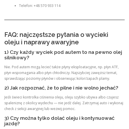
Telefon: +48 570 933 114
FAQ: najczęstsze pytania o wycieki
oleju i naprawy awaryjne
1) Czy każdy wyciek pod autem to na pewno olej
silnikowy?
Nie. Pod autem mogą lecieć także płyny eksploatacyjne, np. płyn ATF,
płyn wspomagania albo płyn chłodniczy. Najszybciej zawęzisz temat,
sprawdzając poziomy płynów i obserwując kolor/zapach plamy.
2) Jak rozpoznać, że to pilne i nie wolno jechać?
Jeśli świeci kontrolka ciśnienia oleju, oleju szybko ubywa albo czujesz
spaleniznę z okolicy wydechu — nie jedź dalej. Zatrzymaj auto i wykonaj
check z sekcji awaryjnej lub wezwij pomoc.
3) Czy można tylko dolać oleju i kontynuować
jazdę?