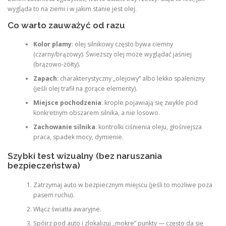
wygląda to na ziemi i w jakim stanie jest olej.
Co warto zauważyć od razu
Kolor plamy
: olej silnikowy często bywa ciemny
(czarny/brązowy). Świeższy olej może wyglądać jaśniej
(brązowo-żółty).
Zapach
: charakterystyczny „olejowy” albo lekko spalenizny
(jeśli olej trafił na gorące elementy).
Miejsce pochodzenia
: krople pojawiają się zwykle pod
konkretnym obszarem silnika, a nie losowo.
Zachowanie silnika
: kontrolki ciśnienia oleju, głośniejsza
praca, spadek mocy, dymienie.
Szybki test wizualny (bez naruszania
bezpieczeństwa)
Zatrzymaj auto w bezpiecznym miejscu (jeśli to możliwe poza
pasem ruchu).
Włącz światła awaryjne.
Spójrz pod auto i zlokalizuj „mokre” punkty — często da się