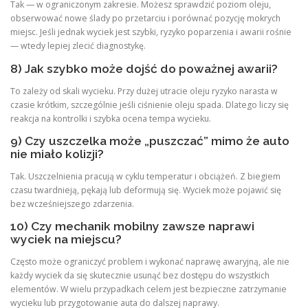
Tak — w ograniczonym zakresie. Możesz sprawdzić poziom oleju,
obserwować nowe ślady po przetarciu i porównać pozycję mokrych
miejsc. Jeśli jednak wyciek jest szybki, ryzyko poparzenia i awarii rośnie
— wtedy lepiej zlecić diagnostykę.
8) Jak szybko może dojść do poważnej awarii?
To zależy od skali wycieku. Przy dużej utracie oleju ryzyko narasta w
czasie krótkim, szczególnie jeśli ciśnienie oleju spada. Dlatego liczy się
reakcja na kontrolki i szybka ocena tempa wycieku.
9) Czy uszczelka może „puszczać” mimo że auto
nie miało kolizji?
Tak. Uszczelnienia pracują w cyklu temperatur i obciążeń. Z biegiem
czasu twardnieją, pękają lub deformują się. Wyciek może pojawić się
bez wcześniejszego zdarzenia.
10) Czy mechanik mobilny zawsze naprawi
wyciek na miejscu?
Często może ograniczyć problem i wykonać naprawę awaryjną, ale nie
każdy wyciek da się skutecznie usunąć bez dostępu do wszystkich
elementów. W wielu przypadkach celem jest bezpieczne zatrzymanie
wycieku lub przygotowanie auta do dalszej naprawy.