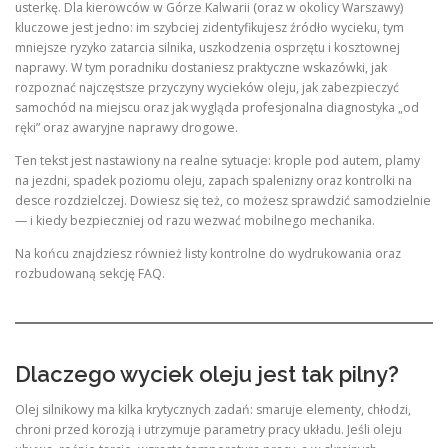
usterkę. Dla kierowców w Górze Kalwarii (oraz w okolicy Warszawy)
kluczowe jest jedno: im szybciej zidentyfikujesz źródło wycieku, tym
mniejsze ryzyko zatarcia silnika, uszkodzenia osprzętu i kosztownej
naprawy. W tym poradniku dostaniesz praktyczne wskazówki, jak
rozpoznać najczęstsze przyczyny wycieków oleju, jak zabezpieczyć
samochód na miejscu oraz jak wygląda profesjonalna diagnostyka „od
ręki” oraz awaryjne naprawy drogowe.
Ten tekst jest nastawiony na realne sytuacje: krople pod autem, plamy
na jezdni, spadek poziomu oleju, zapach spalenizny oraz kontrolki na
desce rozdzielczej. Dowiesz się też, co możesz sprawdzić samodzielnie
— i kiedy bezpieczniej od razu wezwać mobilnego mechanika.
Na końcu znajdziesz również listy kontrolne do wydrukowania oraz
rozbudowaną sekcję FAQ.
Dlaczego wyciek oleju jest tak pilny?
Olej silnikowy ma kilka krytycznych zadań: smaruje elementy, chłodzi,
chroni przed korozją i utrzymuje parametry pracy układu. Jeśli oleju