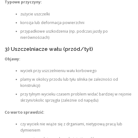
Typowe przyczyny:
zużycie uszczelki
korozja lub deformacja powierzchni
przypadkowe uszkodzenia (np. podczas jazdy po
nierównościach)
3) Uszczelniacze wału (przód/tył)
Objawy:
wyciek przy uszczelnieniu wału korbowego
plamy w okolicy przodu lub tyłu silnika (w zależności od
konstrukcji)
przy tylnym wycieku czasem problem widać bardziej w rejonie
skrzyni/okolic sprzęgła (zależnie od napędu)
Co warto sprawdzić:
czy wyciek nie wiąże się z drganiami, nietypową pracą lub
dymieniem