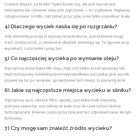
Czasem dojazd „na krótko” bywa konieczny, ale jeśli wyciek jest
intensywny lub ciśnienie oleju jest zagrożone — to ryzykowne. Najlepiej
zdiagnozować źródło i zatrzymać przyczynę, a nie tylko uzupełniać braki.
4) Dlaczego wyciek nasila się po rozgrzaniu?
Gdy elementy pracują w wyższej temperaturze, uszczelnienia mogą
tracić elastyczność, a ciśnienia w układzie zmieniają się. To typowe przy
wyciekach z uszczelek i połączeń.
5) Co najczęściej wycieka po wymianie oleju?
Najczęściej winny bywa filtr oleju, jego uszczelka, korek spustowy lub
błąd montażowy (niedokręcenie/nieprawidłowa uszczelka). Jeśli wyciek
pojawił się tuż po serwisie, sprawdzenie tych miejsc to pierwszy krok.
6) Jakie są najczęstsze miejsca wycieku w silniku?
Najczęściej są to: okolice filtra i spustu, uszczelka miski olejowej,
pokrywa zaworów, uszczelniacze wału oraz (w razie turbo) okolice
turbosprężarki. Równie często przyczyną jest też odpowietrzanie skrzyni
korbowej.
7) Czy mogę sam znaleźć źródło wycieku?