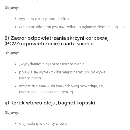
Objawy:
wyciek w okolicy modułu filtra
często problemem jest uszczelka lub pęknięty element korpusu
8) Zawór odpowietrzania skrzyni korbowej
(PCV/odpowietrzenie) i nadciśnienie
Objawy:
„wypychanie” oleju przez uszczelnienia
pojawia się wyciek z kilku miejsc naraz (np. pokrywa +
uszczelniacz)
wzrost ciśnienia w skrzyni korbowej powoduje, że
uszczelnienia puszczają szybciej
9) Korek wlewu oleju, bagnet i opaski
Objawy:
olej rozlany w okolicy wlewu