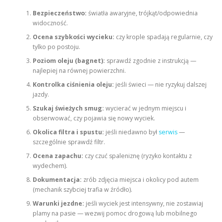
Bezpieczeństwo:
światła awaryjne, trójkąt/odpowiednia
widoczność.
Ocena szybkości wycieku:
czy krople spadają regularnie, czy
tylko po postoju.
Poziom oleju (bagnet):
sprawdź zgodnie z instrukcją —
najlepiej na równej powierzchni.
Kontrolka ciśnienia oleju:
jeśli świeci — nie ryzykuj dalszej
jazdy.
Szukaj świeżych smug:
wycierać w jednym miejscu i
obserwować, czy pojawia się nowy wyciek.
Okolica filtra i spustu:
jeśli niedawno był
serwis
—
szczególnie sprawdź filtr.
Ocena zapachu:
czy czuć spaleniznę (ryzyko kontaktu z
wydechem).
Dokumentacja:
zrób zdjęcia miejsca i okolicy pod autem
(mechanik szybciej trafia w źródło).
Warunki jezdne:
jeśli wyciek jest intensywny, nie zostawiaj
plamy na pasie — wezwij pomoc drogową lub mobilnego