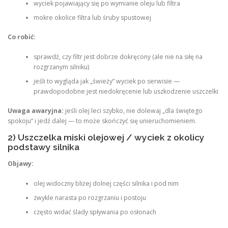
wyciek pojawiający się po wymianie oleju lub filtra
mokre okolice filtra lub śruby spustowej
Co robić:
sprawdź, czy filtr jest dobrze dokręcony (ale nie na siłę na
rozgrzanym silniku)
jeśli to wygląda jak „świeży” wyciek po serwisie —
prawdopodobne jest niedokręcenie lub uszkodzenie uszczelki
Uwaga awaryjna:
jeśli olej leci szybko, nie dolewaj „dla świętego
spokoju” i jedź dalej — to może skończyć się unieruchomieniem.
2) Uszczelka miski olejowej / wyciek z okolicy
podstawy silnika
Objawy:
olej widoczny bliżej dolnej części silnika i pod nim
zwykle narasta po rozgrzaniu i postoju
często widać ślady spływania po osłonach