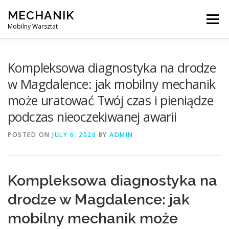
Skip
MECHANIK
to
Menu
content
Mobilny Warsztat
MOBILNY MECHANIK
ELEKTRYK SAMOCHODOWY
Kompleksowa diagnostyka na drodze
w Magdalence: jak mobilny mechanik
może uratować Twój czas i pieniądze
BLOG
KONTAKT
podczas nieoczekiwanej awarii
POSTED ON
JULY 6, 2026
BY
ADMIN
Kompleksowa diagnostyka na
drodze w Magdalence: jak
mobilny mechanik może