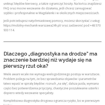
uniknąć błędów kierowcy, a także ograniczyć koszty. Na końcu znajdziesz
FAQ oraz mocne wezwanie do działania, jeśli chcesz zareagować
szybko i profesjonalnie w Magdalenki i w okolicznych miejscowościach.
Jeśli potrzebujesz natychmiastowej pomocy, możesz skorzystać z usług:
https://mobilny-mechanik-warszawa24h.pl/ oraz zadzwonić pod +48 570
933 114.
Dlaczego „diagnostyka na drodze” ma
znaczenie bardziej niż wydaje się na
pierwszy rzut oka?
Wiele awarii wcale nie wymaga wielogodzinnego postoju w warsztacie.
Problem polega na tym, że bez sprawdzania objawów i parametrów
łatwo wpaść w spiralę błędów: rozruch „na siłę”, dalsza jazda, wymiana
części bez potwierdzenia przyczyny, chaotyczne poszukiwanie usterki i
dopiero wtedy wezwanie specjalisty.
Kompleksowa diagnostyka drogowa ogranicza ryzyko, bo w pierwszym