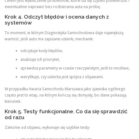
Celem jest wykluczenie problemów, które da się szybko potwierdzić i
ewentualnie naprawić bez rozbierania auta na próbę.
Krok 4. Odczyt błędów i ocena danych z
systemów
To moment, w którym Diagnostyka Samochodowa daje największą
wartość. Jeśli auto ma zapisane usterki, mechanik:
odczytuje kody błędów,
analizuje ich priorytet,
sprawdza parametry w czasie rzeczywistym, jeśli to możliwe,
weryfikuje, czy usterka jest spójna z objawami.
W przypadku Awaria Samochodu Warszawa jako zjawiska ogólnego
często jest to etap, na którym kończą się domysły, bo dane pokazują
kierunek.
Krok 5. Testy funkcjonalne. Co da się sprawdzić
od razu
Zależnie od objawu, wykonuje się szybkie testy: