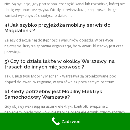
Nie. Są sytuacje, gdy potrzebna jest część, kanał lub rozbiórka, której nie
da się wykonać bez ryzyka. Wtedy serwis wskazuje najlepszą drogę,
zamiast wykonywać chaotyczne działania.
4) Jak szybko przyjeżdża mobilny serwis do
Magdalenki?
Zależy od aktualnej dostępności i warunków dojazdu. W praktyce
najczęściej liczy się sprawna organizacja, bo w awarii kluczowy jest czas
przestoju.
5) Czy to działa także w okolicy Warszawy, na
trasach do innych miejscowości?
Tak. Usługi typu Mobilny Mechanik Warszawa są projektowane pod
dojazd do awarii w regionie, w tym również poza samym centrum.
6) Kiedy potrzebny jest Mobilny Elektryk
Samochodowy Warszawa?
Gdy objawy wskazują na usterki elektryki: kontrolki związane z
napięciem, błędy modułów, niestabilna praca elektroniki, trudny rozruch
lub usterki pojawiające się losowo.
Zadzwoń
7) Czy przy awarii warto próbować napraw