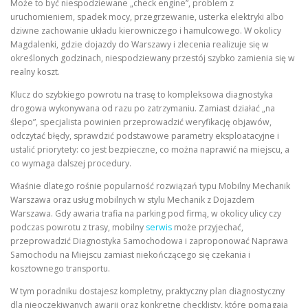
Może to być niespodziewane „check engine”, problem z
uruchomieniem, spadek mocy, przegrzewanie, usterka elektryki albo
dziwne zachowanie układu kierowniczego i hamulcowego. W okolicy
Magdalenki, gdzie dojazdy do Warszawy i zlecenia realizuje się w
określonych godzinach, niespodziewany przestój szybko zamienia się w
realny koszt.
Klucz do szybkiego powrotu na trasę to kompleksowa diagnostyka
drogowa wykonywana od razu po zatrzymaniu. Zamiast działać „na
ślepo”, specjalista powinien przeprowadzić weryfikację objawów,
odczytać błędy, sprawdzić podstawowe parametry eksploatacyjne i
ustalić priorytety: co jest bezpieczne, co można naprawić na miejscu, a
co wymaga dalszej procedury.
Właśnie dlatego rośnie popularność rozwiązań typu Mobilny Mechanik
Warszawa oraz usług mobilnych w stylu Mechanik z Dojazdem
Warszawa. Gdy awaria trafia na parking pod firmą, w okolicy ulicy czy
podczas powrotu z trasy, mobilny
serwis
może przyjechać,
przeprowadzić Diagnostyka Samochodowa i zaproponować Naprawa
Samochodu na Miejscu zamiast niekończącego się czekania i
kosztownego transportu.
W tym poradniku dostajesz kompletny, praktyczny plan diagnostyczny
dla nieoczekiwanych awarii oraz konkretne checklisty, które pomagają