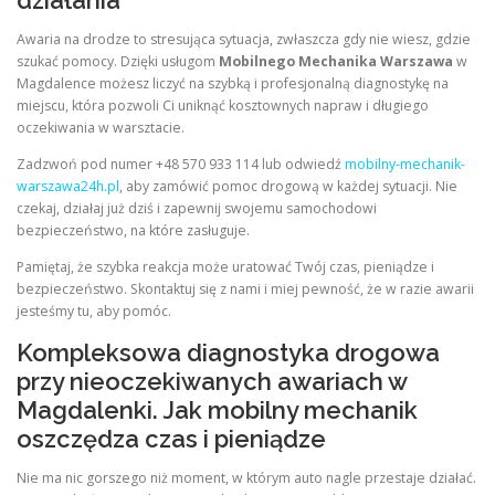
działania
Awaria na drodze to stresująca sytuacja, zwłaszcza gdy nie wiesz, gdzie
szukać pomocy. Dzięki usługom
Mobilnego Mechanika Warszawa
w
Magdalence możesz liczyć na szybką i profesjonalną diagnostykę na
miejscu, która pozwoli Ci uniknąć kosztownych napraw i długiego
oczekiwania w warsztacie.
Zadzwoń pod numer +48 570 933 114 lub odwiedź
mobilny-mechanik-
warszawa24h.pl
, aby zamówić pomoc drogową w każdej sytuacji. Nie
czekaj, działaj już dziś i zapewnij swojemu samochodowi
bezpieczeństwo, na które zasługuje.
Pamiętaj, że szybka reakcja może uratować Twój czas, pieniądze i
bezpieczeństwo. Skontaktuj się z nami i miej pewność, że w razie awarii
jesteśmy tu, aby pomóc.
Kompleksowa diagnostyka drogowa
przy nieoczekiwanych awariach w
Magdalenki. Jak mobilny mechanik
oszczędza czas i pieniądze
Nie ma nic gorszego niż moment, w którym auto nagle przestaje działać.