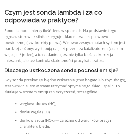
Czym jest sonda lambda i za co
odpowiada w praktyce?
Sonda lambda mierzy ilość tlenu w spalinach. Na podstawie tego
sygnału sterownik silnika koryguje skład mieszanki paliwowo-
powietrznej (tzw. korekty paliwa). W nowoczesnych autach system jest
bardziej złożony: występują czujniki przed i za katalizatorem (czasem
więcej niż jeden), a ich zadaniem jest nie tylko bieżąca korekcja
mieszanki, ale też kontrola skuteczności pracy katalizatora.
Dlaczego uszkodzona sonda podnosi emisje?
Gdy sonda przekazuje błędne wskazania (zbyt bogato lub zbyt ubogo),
sterownik nie jest w stanie utrzymać optymalnego składu spalin. To
skutkuje wzrostem emisji zanieczyszczeń, szczególnie:
węglowodorów (HC),
tlenku węgla (CO),
tlenków azotu (NOx) — zależnie od warunków pracy i
charakteru błędu,