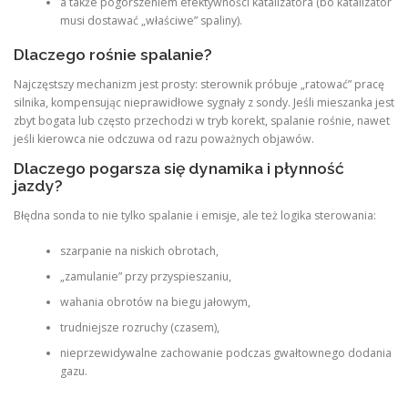
a także pogorszeniem efektywności katalizatora (bo katalizator
musi dostawać „właściwe” spaliny).
Dlaczego rośnie spalanie?
Najczęstszy mechanizm jest prosty: sterownik próbuje „ratować” pracę
silnika, kompensując nieprawidłowe sygnały z sondy. Jeśli mieszanka jest
zbyt bogata lub często przechodzi w tryb korekt, spalanie rośnie, nawet
jeśli kierowca nie odczuwa od razu poważnych objawów.
Dlaczego pogarsza się dynamika i płynność
jazdy?
Błędna sonda to nie tylko spalanie i emisje, ale też logika sterowania:
szarpanie na niskich obrotach,
„zamulanie” przy przyspieszaniu,
wahania obrotów na biegu jałowym,
trudniejsze rozruchy (czasem),
nieprzewidywalne zachowanie podczas gwałtownego dodania
gazu.