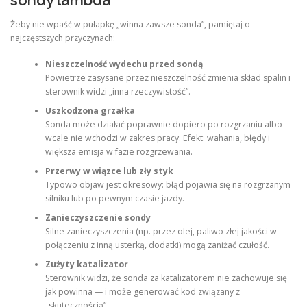
Żeby nie wpaść w pułapkę „winna zawsze sonda”, pamiętaj o
najczęstszych przyczynach:
Nieszczelność wydechu przed sondą
Powietrze zasysane przez nieszczelność zmienia skład spalin i
sterownik widzi „inna rzeczywistość”.
Uszkodzona grzałka
Sonda może działać poprawnie dopiero po rozgrzaniu albo
wcale nie wchodzi w zakres pracy. Efekt: wahania, błędy i
większa emisja w fazie rozgrzewania.
Przerwy w wiązce lub zły styk
Typowo objaw jest okresowy: błąd pojawia się na rozgrzanym
silniku lub po pewnym czasie jazdy.
Zanieczyszczenie sondy
Silne zanieczyszczenia (np. przez olej, paliwo złej jakości w
połączeniu z inną usterką, dodatki) mogą zaniżać czułość.
Zużyty katalizator
Sterownik widzi, że sonda za katalizatorem nie zachowuje się
jak powinna — i może generować kod związany z
„skutecznością”.