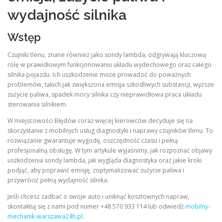
wydajność silnika
Wstęp
Czujniki tlenu, znane również jako sondy lambda, odgrywają kluczową
rolę w prawidłowym funkcjonowaniu układu wydechowego oraz całego
silnika pojazdu. Ich uszkodzenie może prowadzić do poważnych
problemów, takich jak zwiększona emisja szkodliwych substancji, wyższe
zużycie paliwa, spadek mocy silnika czy nieprawidłowa praca układu
sterowania silnikiem.
W miejscowości Błędów coraz więcej kierowców decyduje się na
skorzystanie z mobilnych usług diagnostyki i naprawy czujników tlenu. To
rozwiązanie gwarantuje wygodę, oszczędność czasu i pełną
profesjonalną obsługę. W tym artykule wyjaśnimy, jak rozpoznać objawy
uszkodzenia sondy lambda, jak wygląda diagnostyka oraz jakie kroki
podjąć, aby poprawić emisję, zoptymalizować zużycie paliwa i
przywrócić pełną wydajność silnika.
Jeśli chcesz zadbać o swoje auto i uniknąć kosztownych napraw,
skontaktuj się z nami pod numer +48 570 933 114 lub odwiedź
mobilny-
mechanik-warszawa24h.pl
.