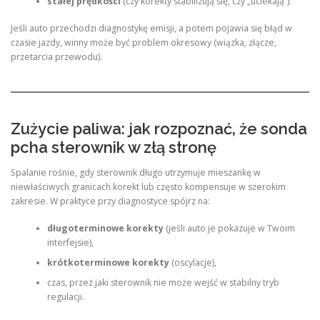
stałej prędkości
(czy korekty stabilizują się, czy „uciekają”).
Jeśli auto przechodzi diagnostykę emisji, a potem pojawia się błąd w
czasie jazdy, winny może być problem okresowy (wiązka, złącze,
przetarcia przewodu).
Zużycie paliwa: jak rozpoznać, że sonda
pcha sterownik w złą stronę
Spalanie rośnie, gdy sterownik długo utrzymuje mieszankę w
niewłaściwych granicach korekt lub często kompensuje w szerokim
zakresie. W praktyce przy diagnostyce spójrz na:
długoterminowe korekty
(jeśli auto je pokazuje w Twoim
interfejsie),
krótkoterminowe korekty
(oscylacje),
czas, przez jaki sterownik nie może wejść w stabilny tryb
regulacji.