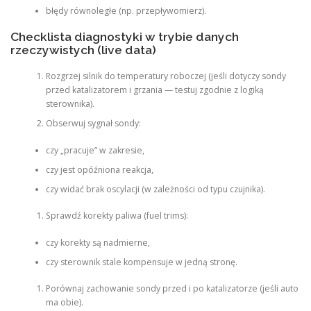
błędy równoległe (np. przepływomierz).
Checklista diagnostyki w trybie danych
rzeczywistych (live data)
Rozgrzej silnik do temperatury roboczej (jeśli dotyczy sondy
przed katalizatorem i grzania — testuj zgodnie z logiką
sterownika).
Obserwuj sygnał sondy:
czy „pracuje” w zakresie,
czy jest opóźniona reakcja,
czy widać brak oscylacji (w zależności od typu czujnika).
Sprawdź korekty paliwa (fuel trims):
czy korekty są nadmierne,
czy sterownik stale kompensuje w jedną stronę.
Porównaj zachowanie sondy przed i po katalizatorze (jeśli auto
ma obie).