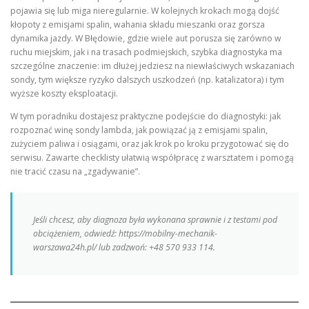
pojawia się lub miga nieregularnie. W kolejnych krokach mogą dojść
kłopoty z emisjami spalin, wahania składu mieszanki oraz gorsza
dynamika jazdy. W Błędowie, gdzie wiele aut porusza się zarówno w
ruchu miejskim, jak i na trasach podmiejskich, szybka diagnostyka ma
szczególne znaczenie: im dłużej jedziesz na niewłaściwych wskazaniach
sondy, tym większe ryzyko dalszych uszkodzeń (np. katalizatora) i tym
wyższe koszty eksploatacji.
W tym poradniku dostajesz praktyczne podejście do diagnostyki: jak
rozpoznać winę sondy lambda, jak powiązać ją z emisjami spalin,
zużyciem paliwa i osiągami, oraz jak krok po kroku przygotować się do
serwisu. Zawarte checklisty ułatwią współpracę z warsztatem i pomogą
nie tracić czasu na „zgadywanie”.
Jeśli chcesz, aby diagnoza była wykonana sprawnie i z testami pod
obciążeniem, odwiedź: https://mobilny-mechanik-
warszawa24h.pl/ lub zadzwoń: +48 570 933 114.