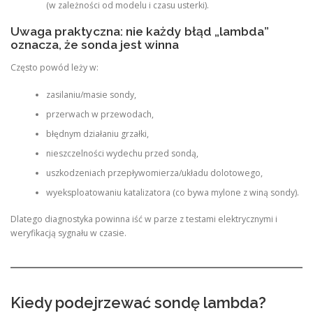
(w zależności od modelu i czasu usterki).
Uwaga praktyczna: nie każdy błąd „lambda”
oznacza, że sonda jest winna
Często powód leży w:
zasilaniu/masie sondy,
przerwach w przewodach,
błędnym działaniu grzałki,
nieszczelności wydechu przed sondą,
uszkodzeniach przepływomierza/układu dolotowego,
wyeksploatowaniu katalizatora (co bywa mylone z winą sondy).
Dlatego diagnostyka powinna iść w parze z testami elektrycznymi i
weryfikacją sygnału w czasie.
Kiedy podejrzewać sondę lambda?