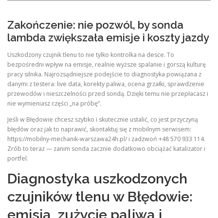
Zakończenie: nie pozwól, by sonda
lambda zwiększała emisje i koszty jazdy
Uszkodzony czujnik tlenu to nie tylko kontrolka na desce. To
bezpośredni wpływ na emisje, realnie wyższe spalanie i gorszą kulturę
pracy silnika. Najrozsądniejsze podejście to diagnostyka powiązana z
danymi z testera: live data, korekty paliwa, ocena grzałki, sprawdzenie
przewodów i nieszczelności przed sondą. Dzięki temu nie przepłacasz i
nie wymieniasz części „na próbę”.
Jeśli w Błędowie chcesz szybko i skutecznie ustalić, co jest przyczyną
błędów oraz jak to naprawić, skontaktuj się z mobilnym serwisem:
https://mobilny-mechanik-warszawa24h.pl/ i zadzwoń +48 570 933 114.
Zrób to teraz — zanim sonda zacznie dodatkowo obciążać katalizator i
portfel.
Diagnostyka uszkodzonych
czujników tlenu w Błędowie:
emisja, zużycie paliwa i