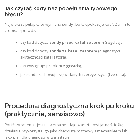
Jak czytać kody bez popełniania typowego
błędu?
Największa pułapka to wymiana sondy „bo tak pokazuje kod”. Zanim to
zrobisz, sprawdź:
czy kod dotyczy
sondy przed katalizatorem
(regulacja),
czy kod dotyczy
sondy za katalizatorem
(diagnostyka
skuteczności katalizatora),
czy występuje problem
z grzałką
,
jak sonda zachowuje się w danych rzeczywistych (live data).
Procedura diagnostyczna krok po kroku
(praktycznie, serwisowo)
Poniższy schemat jest uniwersalny i daje warsztatowi jasną ścieżkę
działania. Wykorzystaj go jako checklistę rozmowy z mechanikiem lub
jako plan dla diagnosty w warsztacie.