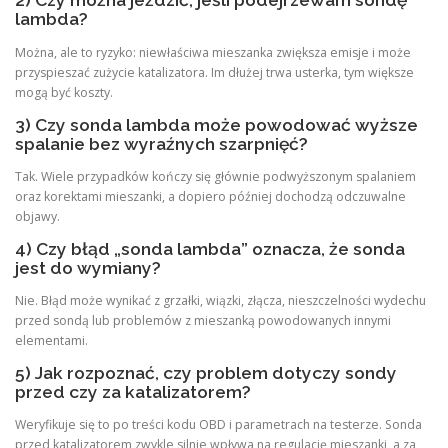
2) Czy można jeździć, jeśli podejrzewam sondę
lambda?
Można, ale to ryzyko: niewłaściwa mieszanka zwiększa emisje i może
przyspieszać zużycie katalizatora. Im dłużej trwa usterka, tym większe
mogą być koszty.
3) Czy sonda lambda może powodować wyższe
spalanie bez wyraźnych szarpnięć?
Tak. Wiele przypadków kończy się głównie podwyższonym spalaniem
oraz korektami mieszanki, a dopiero później dochodzą odczuwalne
objawy.
4) Czy błąd „sonda lambda” oznacza, że sonda
jest do wymiany?
Nie. Błąd może wynikać z grzałki, wiązki, złącza, nieszczelności wydechu
przed sondą lub problemów z mieszanką powodowanych innymi
elementami.
5) Jak rozpoznać, czy problem dotyczy sondy
przed czy za katalizatorem?
Weryfikuje się to po treści kodu OBD i parametrach na testerze. Sonda
przed katalizatorem zwykle silnie wpływa na regulację mieszanki, a za