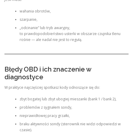
wahania obrotów,
szarpanie,
„odcinanie” lub tryb awaryjny,
to prawdopodobieństwo usterki w obszarze czujnika tlenu
rośnie — ale nadal nie jest to regułą.
Błędy OBD i ich znaczenie w
diagnostyce
W praktyce najczęściej spotkasz kody odnoszące się do:
zbyt bogatej lub zbyt ubogiej mieszanki (bank 1 / bank 2),
problemów z sygnałem sondy,
nieprawidłowej pracy grzałki,
braku aktywności sondy (sterownik nie widzi odpowiedzi w
czasie).