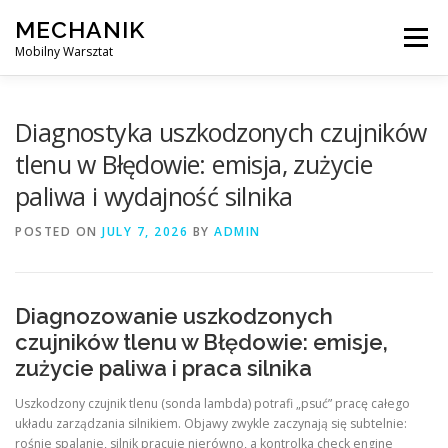
Skip
MECHANIK
to
Menu
content
Mobilny Warsztat
MOBILNY MECHANIK
ELEKTRYK SAMOCHODOWY
Diagnostyka uszkodzonych czujników
tlenu w Błędowie: emisja, zużycie
paliwa i wydajność silnika
BLOG
KONTAKT
POSTED ON
JULY 7, 2026
BY
ADMIN
Diagnozowanie uszkodzonych
czujników tlenu w Błędowie: emisje,
zużycie paliwa i praca silnika
Uszkodzony czujnik tlenu (sonda lambda) potrafi „psuć” pracę całego
układu zarządzania silnikiem. Objawy zwykle zaczynają się subtelnie:
rośnie spalanie, silnik pracuje nierówno, a kontrolka check engine