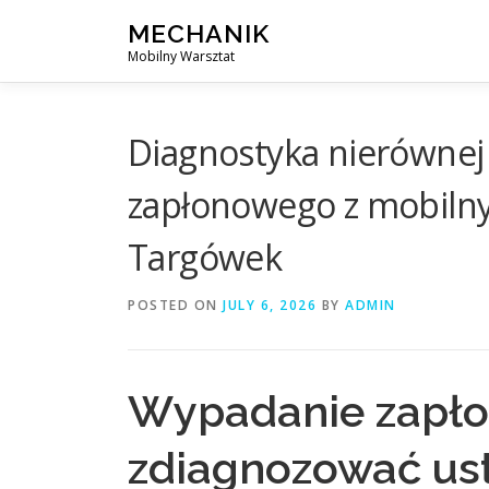
Skip
MECHANIK
to
Mobilny Warsztat
content
Diagnostyka nierównej p
zapłonowego z mobil
Targówek
POSTED ON
JULY 6, 2026
BY
ADMIN
Wypadanie zapłon
zdiagnozować ust