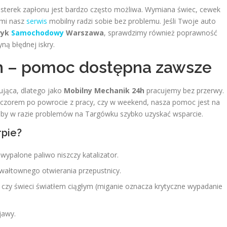
sterek zapłonu jest bardzo często możliwa. Wymiana świec, cewek
ymi nasz
serwis
mobilny radzi sobie bez problemu. Jeśli Twoje auto
ryk
Samochodowy
Warszawa
, sprawdzimy również poprawność
ną błędnej iskry.
h – pomoc dostępna zawsze
ująca, dlatego jako
Mobilny Mechanik 24h
pracujemy bez przerwy.
wieczorem po powrocie z pracy, czy w weekend, nasza pomoc jest na
aby w razie problemów na Targówku szybko uzyskać wsparcie.
rpie?
wypalone paliwo niszczy katalizator.
 gwałtownego otwierania przepustnicy.
 czy świeci światłem ciągłym (miganie oznacza krytyczne wypadanie
jawy.