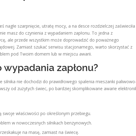
nagłe szarpnięcie, utratę mocy, a na desce rozdzielczej zaświeciła
bnie masz do czynienia z wypadaniem zapłonu. To jedna z
ierowcę, ale przede wszystkim może doprowadzić do poważnego
pędowej. Zamiast szukać serwisu stacjonarnego, warto skorzystać z
oblem pod Twoim domem lub w miejscu awarii.
o wypadania zapłonu?
ze silnika nie dochodzi do prawidłowego spalenia mieszanki paliwowo
zy od zużytych świec, po bardziej skomplikowane awarie elektronik
ą swoje właściwości po określonym przebiegu.
oblem w nowoczesnych silnikach benzynowych.
rzeskakuje na masę, zamiast na świecę.