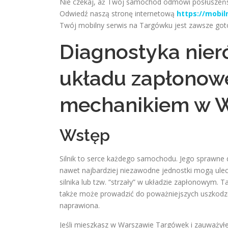
Nie czekaj, aż Twój samochód odmówi posłuszeńs
Odwiedź naszą stronę internetową
https://mobi
Twój mobilny serwis na Targówku jest zawsze go
Diagnostyka nieró
układu zapłonow
mechanikiem w 
Wstęp
Silnik to serce każdego samochodu. Jego sprawne d
nawet najbardziej niezawodne jednostki mogą ulec
silnika lub tzw. “strzały” w układzie zapłonowym. T
także może prowadzić do poważniejszych uszkodzeń
naprawiona.
Jeśli mieszkasz w Warszawie Targówek i zauważyłe