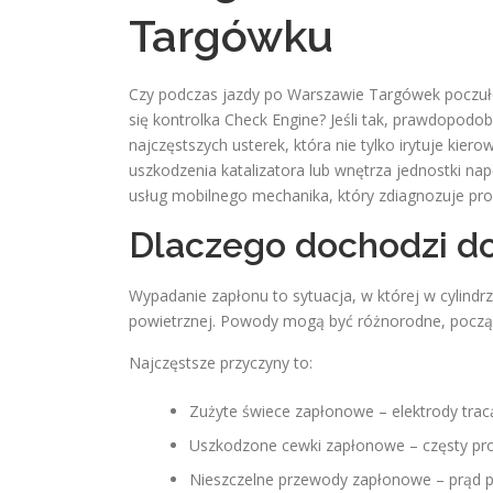
Targówku
Czy podczas jazdy po Warszawie Targówek poczułeś 
się kontrolka Check Engine? Jeśli tak, prawdopodo
najczęstszych usterek, która nie tylko irytuje k
uszkodzenia katalizatora lub wnętrza jednostki na
usług mobilnego mechanika, który zdiagnozuje pr
Dlaczego dochodzi d
Wypadanie zapłonu to sytuacja, w której w cylindr
powietrznej. Powody mogą być różnorodne, począws
Najczęstsze przyczyny to:
Zużyte świece zapłonowe – elektrody trac
Uszkodzone cewki zapłonowe – częsty pr
Nieszczelne przewody zapłonowe – prąd p