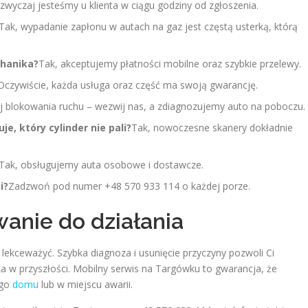
zwyczaj jesteśmy u klienta w ciągu godziny od zgłoszenia.
Tak, wypadanie zapłonu w autach na gaz jest częstą usterką, którą
chanika?
Tak, akceptujemy płatności mobilne oraz szybkie przelewy.
Oczywiście, każda usługa oraz część ma swoją gwarancję.
uj blokowania ruchu – wezwij nas, a zdiagnozujemy auto na poboczu.
, który cylinder nie pali?
Tak, nowoczesne skanery dokładnie
Tak, obsługujemy auta osobowe i dostawcze.
i?
Zadzwoń pod numer +48 570 933 114 o każdej porze.
anie do działania
lekceważyć. Szybka diagnoza i usunięcie przyczyny pozwoli Ci
a w przyszłości. Mobilny serwis na Targówku to gwarancja, że
ego
domu
lub w miejscu awarii.