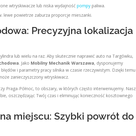
one wtryskiwacze lub niska wydajność
pompy
paliwa.
. lewe powietrze zaburza proporcje mieszanki.
owa: Precyzyjna lokalizacja
indra lub wielu na raz. Aby skutecznie naprawić auto na Targówku,
ochodowa
. Jako
Mobilny Mechanik Warszawa
, dysponujemy
łędów i parametry pracy silnika w czasie rzeczywistym. Dzięki temu
może zanieczyszczony wtryskiwacz.
a czy Praga-Północ, to obszary, w których często interweniujemy. Nasz
iebie, oszczędzając Twój czas i eliminując konieczność kosztownego
a miejscu: Szybki powrót do