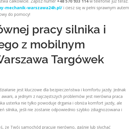
twa całkowicie. Zapisz numer
+48 570 933 114
w telefonie już teraz.
lny-mechanik-warszawa24h.pl/
i ciesz się w pełni sprawnym autem
towy do pomocy!
wnej pracy silnika i
ego z mobilnym
Warszawa Targówek
ziałanie jest kluczowe dla bezpieczeństwa i komfortu jazdy. Jednak
 awarii, a jednym z najczęstszych problemów jest nierówna praca
aka usterka nie tylko powoduje drgania i obniża komfort jazdy, ale
 silnika, jeśli nie zostanie odpowiednio szybko zdiagnozowana i
ś, że Twój samochód pracuje nierówno, gaśnie lub słychać