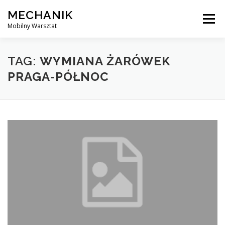
Skip
MECHANIK
to
Menu
content
Mobilny Warsztat
MOBILNY MECHANIK
ELEKTRYK SAMOCHODOWY
TAG:
WYMIANA ŻARÓWEK
PRAGA-PÓŁNOC
BLOG
KONTAKT