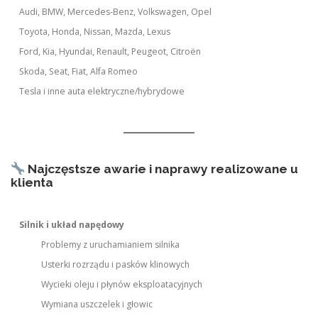
Audi, BMW, Mercedes-Benz, Volkswagen, Opel
Toyota, Honda, Nissan, Mazda, Lexus
Ford, Kia, Hyundai, Renault, Peugeot, Citroën
Skoda, Seat, Fiat, Alfa Romeo
Tesla i inne auta elektryczne/hybrydowe
Najczęstsze awarie i naprawy realizowane u
klienta
Silnik i układ napędowy
Problemy z uruchamianiem silnika
Usterki rozrządu i pasków klinowych
Wycieki oleju i płynów eksploatacyjnych
Wymiana uszczelek i głowic