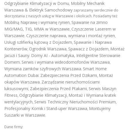
Odgrzybianie Klimatyzacji w Domu
Mobilny Mechanik
,
Warszawa & Elektryk Samochodowy
zapraszamy serdecznie do
skorzystania z naszych usług w Warszawie i okolicach. Posiadamy też
Mobilną Naprawę i wymianę rynien
Spawanie na zimno
,
MIG/MAG, TIG, MMA w Warszawie
Czyszczenie Laserem w
,
Warszawie
Czyszczenie naprawa, wymiana i montaż rynien
.
,
Usługi szlifierką kątową z Dojazdem
Spawanie i Naprawa
,
Kontenerów
Ogrodnik Warszawa
Spawacz z Dojazdem
Montaż
,
,
,
Jacuzi i Sauny
Domy AI - Automatyka, Inteligentne Sterowanie
.
Domem
Serwis i wymiana wideodomofonów Warszawa
.
,
Wymiana zamków szyfrowych Warszawa
Smart Home
.
Automation Dubai
Zabezpieczenia Przed Dzikami
Montaż
.
,
okapów Warszawa
Zarządzanie nieruchomościami
.
luksusowymi
Zabezpieczenia Przed Ptakami
Serwis Maszyn
,
,
Fitness
Odgrzybianie Klimatyzacji
Montaż i Wymiana kratek
,
,
wentylacyjnych
Serwis Techniczny Nieruchomości Premium
,
,
Profesjonalny Komik i Stand-uper Warszawa
Montujemy
,
Suszarki w Warszawie
.
Dane firmy: