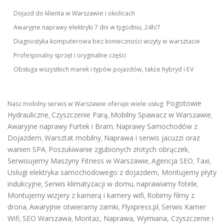
Dojazd do klienta w Warszawie i okolicach
Awaryjne naprawy elektryki 7 dni w tygodniu, 24h/7
Diagnostyka komputerowa bez konieczności wizyty w warsztacie
Profesjonalny sprzęt i oryginalne części
Obsługa wszystkich marek i typów pojazdów, także hybryd i EV
Pogotowie
Nasz mobilny serwis w Warszawie oferuje wiele usług:
Hydrauliczne
Czyszczenie Parą
Mobilny Spawacz w Warszawie
,
,
,
Awaryjne naprawy Furtek i Bram
Naprawy Samochodów z
,
Dojazdem
Warsztat mobilny
Naprawa i serwis jacuzzi oraz
,
,
wanien SPA
Poszukiwanie zgubionych złotych obrączek
,
,
Serwisujemy Maszyny Fitness w Warszawie
Agencja SEO
Taxi
,
,
,
Usługi elektryka samochodowego z dojazdem
,
Montujemy płyty
indukcyjne
Serwis klimatyzacji w domu
naprawiamy fotele
,
,
,
Montujemy wizjery z kamerą i kamery wifi
Robimy filmy z
,
drona
Awaryjnie otwieramy zamki
Flyxpress.pl
Serwis Kamer
,
,
,
Wifi
SEO Warszawa
Montaż, Naprawa, Wymiana, Czyszczenie i
,
,