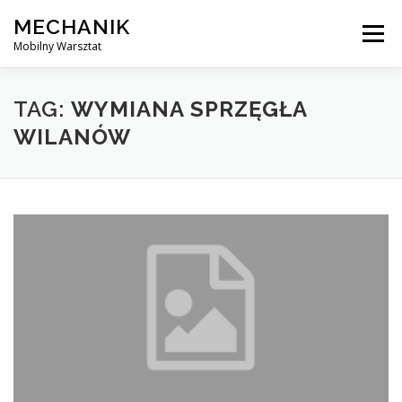
Skip
MECHANIK
to
Menu
content
Mobilny Warsztat
MOBILNY MECHANIK
ELEKTRYK SAMOCHODOWY
TAG:
WYMIANA SPRZĘGŁA
WILANÓW
BLOG
KONTAKT