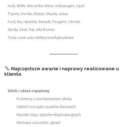
Audi, BMW, Mercedes-Benz, Volkswagen, Opel
Toyota, Honda, Nissan, Mazda, Lexus
Ford, Kia, Hyundai, Renault, Peugeot, Citroën
Skoda, Seat, Fiat, Alfa Romeo
Tesla i inne auta elektryczne/hybrydowe
Najczęstsze awarie i naprawy realizowane u
klienta
Silnik i układ napędowy
Problemy z uruchamianiem silnika
Usterki rozrządu i pasków klinowych
Wycieki oleju i płynów eksploatacyjnych
Wymiana uszczelek i głowic