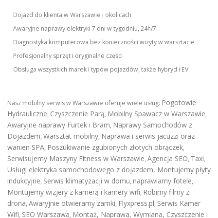
Dojazd do klienta w Warszawie i okolicach
Awaryjne naprawy elektryki 7 dni w tygodniu, 24h/7
Diagnostyka komputerowa bez konieczności wizyty w warsztacie
Profesjonalny sprzęt i oryginalne części
Obsługa wszystkich marek i typów pojazdów, także hybryd i EV
Pogotowie
Nasz mobilny serwis w Warszawie oferuje wiele usług:
Hydrauliczne
Czyszczenie Parą
Mobilny Spawacz w Warszawie
,
,
,
Awaryjne naprawy Furtek i Bram
Naprawy Samochodów z
,
Dojazdem
Warsztat mobilny
Naprawa i serwis jacuzzi oraz
,
,
wanien SPA
Poszukiwanie zgubionych złotych obrączek
,
,
Serwisujemy Maszyny Fitness w Warszawie
Agencja SEO
Taxi
,
,
,
Usługi elektryka samochodowego z dojazdem
,
Montujemy płyty
indukcyjne
Serwis klimatyzacji w domu
naprawiamy fotele
,
,
,
Montujemy wizjery z kamerą i kamery wifi
Robimy filmy z
,
drona
Awaryjnie otwieramy zamki
Flyxpress.pl
Serwis Kamer
,
,
,
Wifi
SEO Warszawa
Montaż, Naprawa, Wymiana, Czyszczenie i
,
,