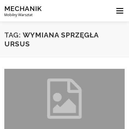
Skip
MECHANIK
to
Menu
content
Mobilny Warsztat
MOBILNY MECHANIK
ELEKTRYK SAMOCHODOWY
TAG:
WYMIANA SPRZĘGŁA
URSUS
BLOG
KONTAKT