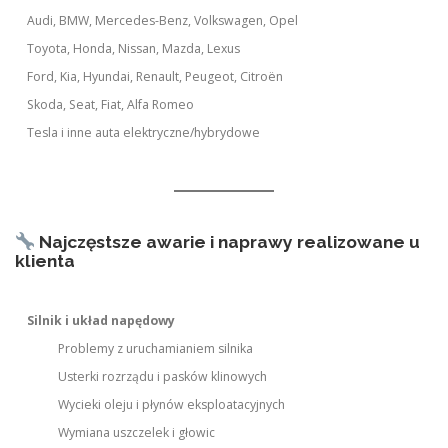
Audi, BMW, Mercedes-Benz, Volkswagen, Opel
Toyota, Honda, Nissan, Mazda, Lexus
Ford, Kia, Hyundai, Renault, Peugeot, Citroën
Skoda, Seat, Fiat, Alfa Romeo
Tesla i inne auta elektryczne/hybrydowe
Najczęstsze awarie i naprawy realizowane u
klienta
Silnik i układ napędowy
Problemy z uruchamianiem silnika
Usterki rozrządu i pasków klinowych
Wycieki oleju i płynów eksploatacyjnych
Wymiana uszczelek i głowic