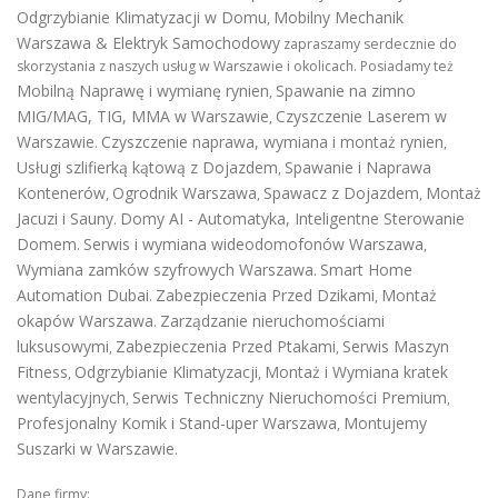
Odgrzybianie Klimatyzacji w Domu
Mobilny Mechanik
,
Warszawa & Elektryk Samochodowy
zapraszamy serdecznie do
skorzystania z naszych usług w Warszawie i okolicach. Posiadamy też
Mobilną Naprawę i wymianę rynien
Spawanie na zimno
,
MIG/MAG, TIG, MMA w Warszawie
Czyszczenie Laserem w
,
Warszawie
Czyszczenie naprawa, wymiana i montaż rynien
.
,
Usługi szlifierką kątową z Dojazdem
Spawanie i Naprawa
,
Kontenerów
Ogrodnik Warszawa
Spawacz z Dojazdem
Montaż
,
,
,
Jacuzi i Sauny
Domy AI - Automatyka, Inteligentne Sterowanie
.
Domem
Serwis i wymiana wideodomofonów Warszawa
.
,
Wymiana zamków szyfrowych Warszawa
Smart Home
.
Automation Dubai
Zabezpieczenia Przed Dzikami
Montaż
.
,
okapów Warszawa
Zarządzanie nieruchomościami
.
luksusowymi
Zabezpieczenia Przed Ptakami
Serwis Maszyn
,
,
Fitness
Odgrzybianie Klimatyzacji
Montaż i Wymiana kratek
,
,
wentylacyjnych
Serwis Techniczny Nieruchomości Premium
,
,
Profesjonalny Komik i Stand-uper Warszawa
Montujemy
,
Suszarki w Warszawie
.
Dane firmy: