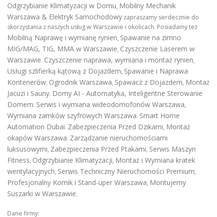
Odgrzybianie Klimatyzacji w Domu
Mobilny Mechanik
,
Warszawa & Elektryk Samochodowy
zapraszamy serdecznie do
skorzystania z naszych usług w Warszawie i okolicach. Posiadamy też
Mobilną Naprawę i wymianę rynien
Spawanie na zimno
,
MIG/MAG, TIG, MMA w Warszawie
Czyszczenie Laserem w
,
Warszawie
Czyszczenie naprawa, wymiana i montaż rynien
.
,
Usługi szlifierką kątową z Dojazdem
Spawanie i Naprawa
,
Kontenerów
Ogrodnik Warszawa
Spawacz z Dojazdem
Montaż
,
,
,
Jacuzi i Sauny
Domy AI - Automatyka, Inteligentne Sterowanie
.
Domem
Serwis i wymiana wideodomofonów Warszawa
.
,
Wymiana zamków szyfrowych Warszawa
Smart Home
.
Automation Dubai
Zabezpieczenia Przed Dzikami
Montaż
.
,
okapów Warszawa
Zarządzanie nieruchomościami
.
luksusowymi
Zabezpieczenia Przed Ptakami
Serwis Maszyn
,
,
Fitness
Odgrzybianie Klimatyzacji
Montaż i Wymiana kratek
,
,
wentylacyjnych
Serwis Techniczny Nieruchomości Premium
,
,
Profesjonalny Komik i Stand-uper Warszawa
Montujemy
,
Suszarki w Warszawie
.
Dane firmy: