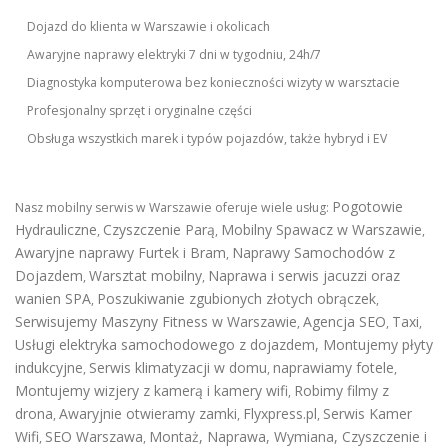
Dojazd do klienta w Warszawie i okolicach
Awaryjne naprawy elektryki 7 dni w tygodniu, 24h/7
Diagnostyka komputerowa bez konieczności wizyty w warsztacie
Profesjonalny sprzęt i oryginalne części
Obsługa wszystkich marek i typów pojazdów, także hybryd i EV
Pogotowie
Nasz mobilny serwis w Warszawie oferuje wiele usług:
Hydrauliczne
Czyszczenie Parą
Mobilny Spawacz w Warszawie
,
,
,
Awaryjne naprawy Furtek i Bram
Naprawy Samochodów z
,
Dojazdem
Warsztat mobilny
Naprawa i serwis jacuzzi oraz
,
,
wanien SPA
Poszukiwanie zgubionych złotych obrączek
,
,
Serwisujemy Maszyny Fitness w Warszawie
Agencja SEO
Taxi
,
,
,
Usługi elektryka samochodowego z dojazdem
,
Montujemy płyty
indukcyjne
Serwis klimatyzacji w domu
naprawiamy fotele
,
,
,
Montujemy wizjery z kamerą i kamery wifi
Robimy filmy z
,
drona
Awaryjnie otwieramy zamki
Flyxpress.pl
Serwis Kamer
,
,
,
Wifi
SEO Warszawa
Montaż, Naprawa, Wymiana, Czyszczenie i
,
,