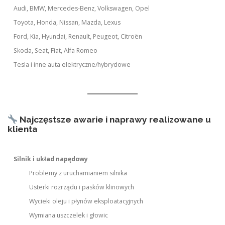
Audi, BMW, Mercedes-Benz, Volkswagen, Opel
Toyota, Honda, Nissan, Mazda, Lexus
Ford, Kia, Hyundai, Renault, Peugeot, Citroën
Skoda, Seat, Fiat, Alfa Romeo
Tesla i inne auta elektryczne/hybrydowe
Najczęstsze awarie i naprawy realizowane u
klienta
Silnik i układ napędowy
Problemy z uruchamianiem silnika
Usterki rozrządu i pasków klinowych
Wycieki oleju i płynów eksploatacyjnych
Wymiana uszczelek i głowic