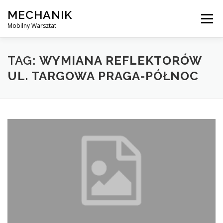
Skip
MECHANIK
to
Menu
content
Mobilny Warsztat
MOBILNY MECHANIK
ELEKTRYK SAMOCHODOWY
TAG:
WYMIANA REFLEKTORÓW
UL. TARGOWA PRAGA-PÓŁNOC
BLOG
KONTAKT