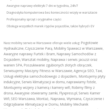
Awaryjne naprawy elektryki 7 dni w tygodniu, 24h/7
Diagnostyka komputerowa bez konieczności wizyty w warsztacie
Profesjonalny sprzęt i oryginalne części
Obsługa wszystkich marek i typów pojazdów, także hybryd i EV
Pogotowie
Nasz mobilny serwis w Warszawie oferuje wiele usług:
Hydrauliczne
Czyszczenie Parą
Mobilny Spawacz w Warszawie
,
,
,
Awaryjne naprawy Furtek i Bram
Naprawy Samochodów z
,
Dojazdem
Warsztat mobilny
Naprawa i serwis jacuzzi oraz
,
,
wanien SPA
Poszukiwanie zgubionych złotych obrączek
,
,
Serwisujemy Maszyny Fitness w Warszawie
Agencja SEO
Taxi
,
,
,
Usługi elektryka samochodowego z dojazdem
,
Montujemy płyty
indukcyjne
Serwis klimatyzacji w domu
naprawiamy fotele
,
,
,
Montujemy wizjery z kamerą i kamery wifi
Robimy filmy z
,
drona
Awaryjnie otwieramy zamki
Flyxpress.pl
Serwis Kamer
,
,
,
Wifi
SEO Warszawa
Montaż, Naprawa, Wymiana, Czyszczenie i
,
,
Odgrzybianie Klimatyzacji w Domu
Mobilny Mechanik
,