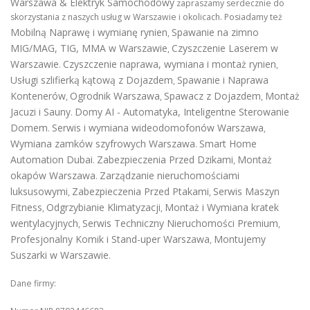
Warszawa & Elektryk Samochodowy
zapraszamy serdecznie do
skorzystania z naszych usług w Warszawie i okolicach. Posiadamy też
Mobilną Naprawę i wymianę rynien
Spawanie na zimno
,
MIG/MAG, TIG, MMA w Warszawie
Czyszczenie Laserem w
,
Warszawie
Czyszczenie naprawa, wymiana i montaż rynien
.
,
Usługi szlifierką kątową z Dojazdem
Spawanie i Naprawa
,
Kontenerów
Ogrodnik Warszawa
Spawacz z Dojazdem
Montaż
,
,
,
Jacuzi i Sauny
Domy AI - Automatyka, Inteligentne Sterowanie
.
Domem
Serwis i wymiana wideodomofonów Warszawa
.
,
Wymiana zamków szyfrowych Warszawa
Smart Home
.
Automation Dubai
Zabezpieczenia Przed Dzikami
Montaż
.
,
okapów Warszawa
Zarządzanie nieruchomościami
.
luksusowymi
Zabezpieczenia Przed Ptakami
Serwis Maszyn
,
,
Fitness
Odgrzybianie Klimatyzacji
Montaż i Wymiana kratek
,
,
wentylacyjnych
Serwis Techniczny Nieruchomości Premium
,
,
Profesjonalny Komik i Stand-uper Warszawa
Montujemy
,
Suszarki w Warszawie
.
Dane firmy: