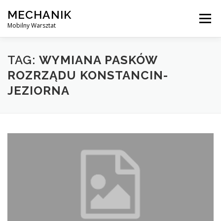
Skip
MECHANIK
to
Menu
content
Mobilny Warsztat
MOBILNY MECHANIK
ELEKTRYK SAMOCHODOWY
TAG:
WYMIANA PASKÓW
ROZRZĄDU KONSTANCIN-
JEZIORNA
BLOG
KONTAKT