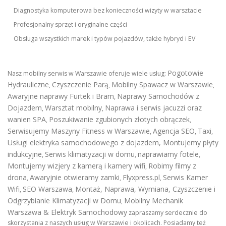
Diagnostyka komputerowa bez konieczności wizyty w warsztacie
Profesjonalny sprzęt i oryginalne części
Obsługa wszystkich marek i typów pojazdów, także hybryd i EV
Pogotowie
Nasz mobilny serwis w Warszawie oferuje wiele usług:
Hydrauliczne
Czyszczenie Parą
Mobilny Spawacz w Warszawie
,
,
,
Awaryjne naprawy Furtek i Bram
Naprawy Samochodów z
,
Dojazdem
Warsztat mobilny
Naprawa i serwis jacuzzi oraz
,
,
wanien SPA
Poszukiwanie zgubionych złotych obrączek
,
,
Serwisujemy Maszyny Fitness w Warszawie
Agencja SEO
Taxi
,
,
,
Usługi elektryka samochodowego z dojazdem
,
Montujemy płyty
indukcyjne
Serwis klimatyzacji w domu
naprawiamy fotele
,
,
,
Montujemy wizjery z kamerą i kamery wifi
Robimy filmy z
,
drona
Awaryjnie otwieramy zamki
Flyxpress.pl
Serwis Kamer
,
,
,
Wifi
SEO Warszawa
Montaż, Naprawa, Wymiana, Czyszczenie i
,
,
Odgrzybianie Klimatyzacji w Domu
Mobilny Mechanik
,
Warszawa & Elektryk Samochodowy
zapraszamy serdecznie do
skorzystania z naszych usług w Warszawie i okolicach. Posiadamy też