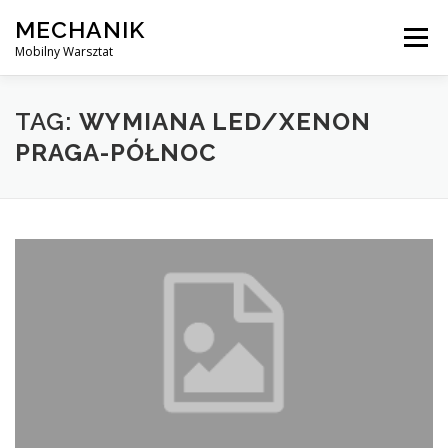
Skip
MECHANIK
to
Menu
content
Mobilny Warsztat
MOBILNY MECHANIK
ELEKTRYK SAMOCHODOWY
TAG:
WYMIANA LED/XENON
PRAGA-PÓŁNOC
BLOG
KONTAKT