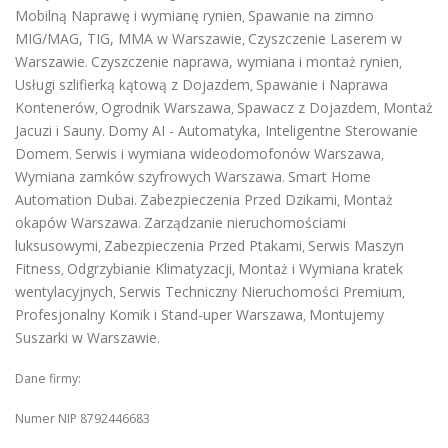
Mobilną Naprawę i wymianę rynien
Spawanie na zimno
,
MIG/MAG, TIG, MMA w Warszawie
Czyszczenie Laserem w
,
Warszawie
Czyszczenie naprawa, wymiana i montaż rynien
.
,
Usługi szlifierką kątową z Dojazdem
Spawanie i Naprawa
,
Kontenerów
Ogrodnik Warszawa
Spawacz z Dojazdem
Montaż
,
,
,
Jacuzi i Sauny
Domy AI - Automatyka, Inteligentne Sterowanie
.
Domem
Serwis i wymiana wideodomofonów Warszawa
.
,
Wymiana zamków szyfrowych Warszawa
Smart Home
.
Automation Dubai
Zabezpieczenia Przed Dzikami
Montaż
.
,
okapów Warszawa
Zarządzanie nieruchomościami
.
luksusowymi
Zabezpieczenia Przed Ptakami
Serwis Maszyn
,
,
Fitness
Odgrzybianie Klimatyzacji
Montaż i Wymiana kratek
,
,
wentylacyjnych
Serwis Techniczny Nieruchomości Premium
,
,
Profesjonalny Komik i Stand-uper Warszawa
Montujemy
,
Suszarki w Warszawie
.
Dane firmy:
Numer NIP 8792446683