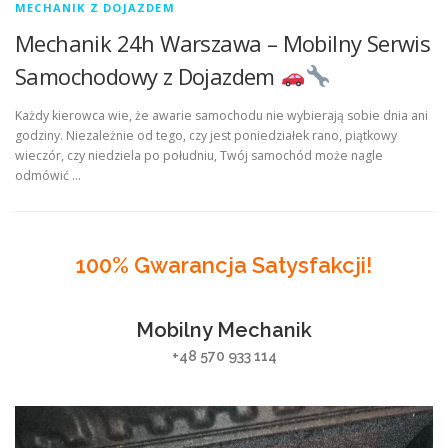
MECHANIK Z DOJAZDEM
Mechanik 24h Warszawa – Mobilny Serwis
Samochodowy z Dojazdem
Każdy kierowca wie, że awarie samochodu nie wybierają sobie dnia ani
godziny. Niezależnie od tego, czy jest poniedziałek rano, piątkowy
wieczór, czy niedziela po południu, Twój samochód może nagle
odmówić …
100% Gwarancja Satysfakcji!
Mobilny Mechanik
+48 570 933 114