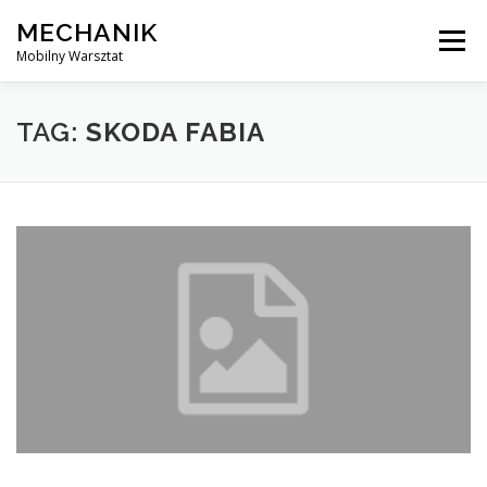
Skip
MECHANIK
to
Menu
content
Mobilny Warsztat
MOBILNY MECHANIK
ELEKTRYK SAMOCHODOWY
TAG:
SKODA FABIA
BLOG
KONTAKT