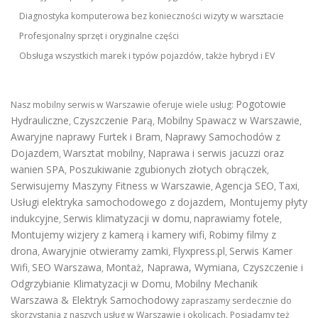
Diagnostyka komputerowa bez konieczności wizyty w warsztacie
Profesjonalny sprzęt i oryginalne części
Obsługa wszystkich marek i typów pojazdów, także hybryd i EV
Pogotowie
Nasz mobilny serwis w Warszawie oferuje wiele usług:
Hydrauliczne
Czyszczenie Parą
Mobilny Spawacz w Warszawie
,
,
,
Awaryjne naprawy Furtek i Bram
Naprawy Samochodów z
,
Dojazdem
Warsztat mobilny
Naprawa i serwis jacuzzi oraz
,
,
wanien SPA
Poszukiwanie zgubionych złotych obrączek
,
,
Serwisujemy Maszyny Fitness w Warszawie
Agencja SEO
Taxi
,
,
,
Usługi elektryka samochodowego z dojazdem
,
Montujemy płyty
indukcyjne
Serwis klimatyzacji w domu
naprawiamy fotele
,
,
,
Montujemy wizjery z kamerą i kamery wifi
Robimy filmy z
,
drona
Awaryjnie otwieramy zamki
Flyxpress.pl
Serwis Kamer
,
,
,
Wifi
SEO Warszawa
Montaż, Naprawa, Wymiana, Czyszczenie i
,
,
Odgrzybianie Klimatyzacji w Domu
Mobilny Mechanik
,
Warszawa & Elektryk Samochodowy
zapraszamy serdecznie do
skorzystania z naszych usług w Warszawie i okolicach. Posiadamy też