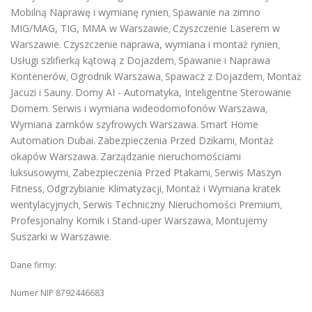
Mobilną Naprawę i wymianę rynien
Spawanie na zimno
,
MIG/MAG, TIG, MMA w Warszawie
Czyszczenie Laserem w
,
Warszawie
Czyszczenie naprawa, wymiana i montaż rynien
.
,
Usługi szlifierką kątową z Dojazdem
Spawanie i Naprawa
,
Kontenerów
Ogrodnik Warszawa
Spawacz z Dojazdem
Montaż
,
,
,
Jacuzi i Sauny
Domy AI - Automatyka, Inteligentne Sterowanie
.
Domem
Serwis i wymiana wideodomofonów Warszawa
.
,
Wymiana zamków szyfrowych Warszawa
Smart Home
.
Automation Dubai
Zabezpieczenia Przed Dzikami
Montaż
.
,
okapów Warszawa
Zarządzanie nieruchomościami
.
luksusowymi
Zabezpieczenia Przed Ptakami
Serwis Maszyn
,
,
Fitness
Odgrzybianie Klimatyzacji
Montaż i Wymiana kratek
,
,
wentylacyjnych
Serwis Techniczny Nieruchomości Premium
,
,
Profesjonalny Komik i Stand-uper Warszawa
Montujemy
,
Suszarki w Warszawie
.
Dane firmy:
Numer NIP 8792446683