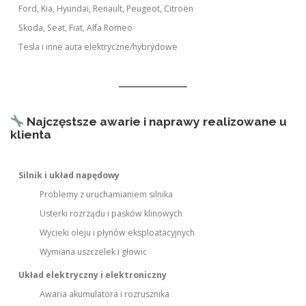
Ford, Kia, Hyundai, Renault, Peugeot, Citroën
Skoda, Seat, Fiat, Alfa Romeo
Tesla i inne auta elektryczne/hybrydowe
Najczęstsze awarie i naprawy realizowane u
klienta
Silnik i układ napędowy
Problemy z uruchamianiem silnika
Usterki rozrządu i pasków klinowych
Wycieki oleju i płynów eksploatacyjnych
Wymiana uszczelek i głowic
Układ elektryczny i elektroniczny
Awaria akumulatora i rozrusznika