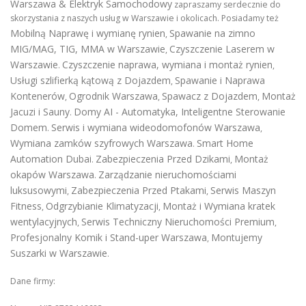
Warszawa & Elektryk Samochodowy
zapraszamy serdecznie do
skorzystania z naszych usług w Warszawie i okolicach. Posiadamy też
Mobilną Naprawę i wymianę rynien
Spawanie na zimno
,
MIG/MAG, TIG, MMA w Warszawie
Czyszczenie Laserem w
,
Warszawie
Czyszczenie naprawa, wymiana i montaż rynien
.
,
Usługi szlifierką kątową z Dojazdem
Spawanie i Naprawa
,
Kontenerów
Ogrodnik Warszawa
Spawacz z Dojazdem
Montaż
,
,
,
Jacuzi i Sauny
Domy AI - Automatyka, Inteligentne Sterowanie
.
Domem
Serwis i wymiana wideodomofonów Warszawa
.
,
Wymiana zamków szyfrowych Warszawa
Smart Home
.
Automation Dubai
Zabezpieczenia Przed Dzikami
Montaż
.
,
okapów Warszawa
Zarządzanie nieruchomościami
.
luksusowymi
Zabezpieczenia Przed Ptakami
Serwis Maszyn
,
,
Fitness
Odgrzybianie Klimatyzacji
Montaż i Wymiana kratek
,
,
wentylacyjnych
Serwis Techniczny Nieruchomości Premium
,
,
Profesjonalny Komik i Stand-uper Warszawa
Montujemy
,
Suszarki w Warszawie
.
Dane firmy: