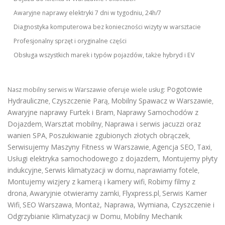
Awaryjne naprawy elektryki 7 dni w tygodniu, 24h/7
Diagnostyka komputerowa bez konieczności wizyty w warsztacie
Profesjonalny sprzęt i oryginalne części
Obsługa wszystkich marek i typów pojazdów, także hybryd i EV
Pogotowie
Nasz mobilny serwis w Warszawie oferuje wiele usług:
Hydrauliczne
Czyszczenie Parą
Mobilny Spawacz w Warszawie
,
,
,
Awaryjne naprawy Furtek i Bram
Naprawy Samochodów z
,
Dojazdem
Warsztat mobilny
Naprawa i serwis jacuzzi oraz
,
,
wanien SPA
Poszukiwanie zgubionych złotych obrączek
,
,
Serwisujemy Maszyny Fitness w Warszawie
Agencja SEO
Taxi
,
,
,
Usługi elektryka samochodowego z dojazdem
,
Montujemy płyty
indukcyjne
Serwis klimatyzacji w domu
naprawiamy fotele
,
,
,
Montujemy wizjery z kamerą i kamery wifi
Robimy filmy z
,
drona
Awaryjnie otwieramy zamki
Flyxpress.pl
Serwis Kamer
,
,
,
Wifi
SEO Warszawa
Montaż, Naprawa, Wymiana, Czyszczenie i
,
,
Odgrzybianie Klimatyzacji w Domu
Mobilny Mechanik
,