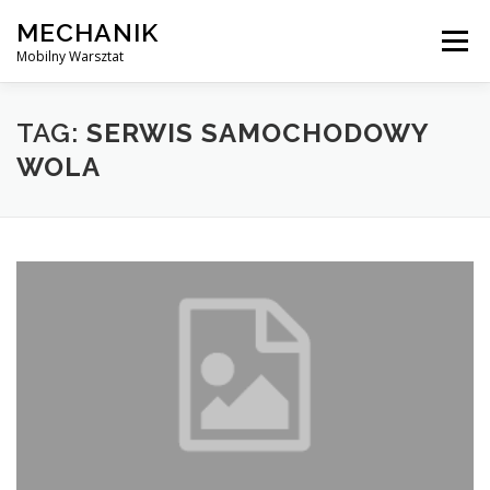
Skip
MECHANIK
to
Menu
content
Mobilny Warsztat
MOBILNY MECHANIK
ELEKTRYK SAMOCHODOWY
TAG:
SERWIS SAMOCHODOWY
WOLA
BLOG
KONTAKT