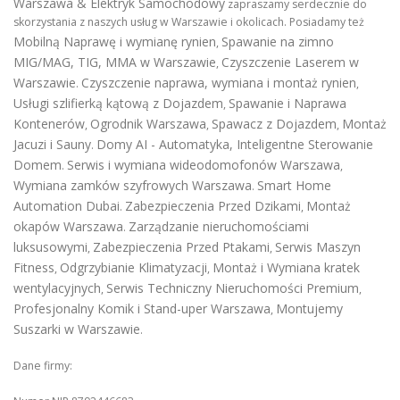
Warszawa & Elektryk Samochodowy
zapraszamy serdecznie do
skorzystania z naszych usług w Warszawie i okolicach. Posiadamy też
Mobilną Naprawę i wymianę rynien
Spawanie na zimno
,
MIG/MAG, TIG, MMA w Warszawie
Czyszczenie Laserem w
,
Warszawie
Czyszczenie naprawa, wymiana i montaż rynien
.
,
Usługi szlifierką kątową z Dojazdem
Spawanie i Naprawa
,
Kontenerów
Ogrodnik Warszawa
Spawacz z Dojazdem
Montaż
,
,
,
Jacuzi i Sauny
Domy AI - Automatyka, Inteligentne Sterowanie
.
Domem
Serwis i wymiana wideodomofonów Warszawa
.
,
Wymiana zamków szyfrowych Warszawa
Smart Home
.
Automation Dubai
Zabezpieczenia Przed Dzikami
Montaż
.
,
okapów Warszawa
Zarządzanie nieruchomościami
.
luksusowymi
Zabezpieczenia Przed Ptakami
Serwis Maszyn
,
,
Fitness
Odgrzybianie Klimatyzacji
Montaż i Wymiana kratek
,
,
wentylacyjnych
Serwis Techniczny Nieruchomości Premium
,
,
Profesjonalny Komik i Stand-uper Warszawa
Montujemy
,
Suszarki w Warszawie
.
Dane firmy: