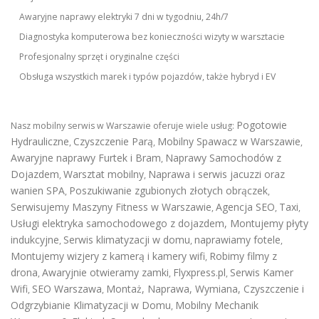
Awaryjne naprawy elektryki 7 dni w tygodniu, 24h/7
Diagnostyka komputerowa bez konieczności wizyty w warsztacie
Profesjonalny sprzęt i oryginalne części
Obsługa wszystkich marek i typów pojazdów, także hybryd i EV
Pogotowie
Nasz mobilny serwis w Warszawie oferuje wiele usług:
Hydrauliczne
Czyszczenie Parą
Mobilny Spawacz w Warszawie
,
,
,
Awaryjne naprawy Furtek i Bram
Naprawy Samochodów z
,
Dojazdem
Warsztat mobilny
Naprawa i serwis jacuzzi oraz
,
,
wanien SPA
Poszukiwanie zgubionych złotych obrączek
,
,
Serwisujemy Maszyny Fitness w Warszawie
Agencja SEO
Taxi
,
,
,
Usługi elektryka samochodowego z dojazdem
,
Montujemy płyty
indukcyjne
Serwis klimatyzacji w domu
naprawiamy fotele
,
,
,
Montujemy wizjery z kamerą i kamery wifi
Robimy filmy z
,
drona
Awaryjnie otwieramy zamki
Flyxpress.pl
Serwis Kamer
,
,
,
Wifi
SEO Warszawa
Montaż, Naprawa, Wymiana, Czyszczenie i
,
,
Odgrzybianie Klimatyzacji w Domu
Mobilny Mechanik
,