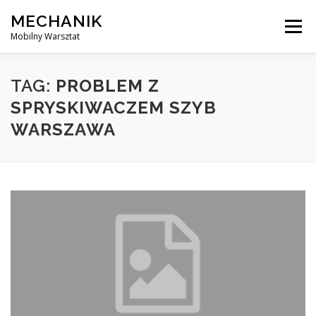
Skip
MECHANIK
to
Menu
content
Mobilny Warsztat
MOBILNY MECHANIK
ELEKTRYK SAMOCHODOWY
TAG:
PROBLEM Z
SPRYSKIWACZEM SZYB
WARSZAWA
BLOG
KONTAKT