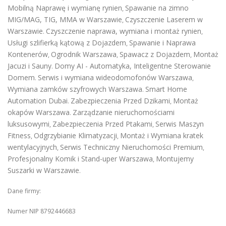
Mobilną Naprawę i wymianę rynien
Spawanie na zimno
,
MIG/MAG, TIG, MMA w Warszawie
Czyszczenie Laserem w
,
Warszawie
Czyszczenie naprawa, wymiana i montaż rynien
.
,
Usługi szlifierką kątową z Dojazdem
Spawanie i Naprawa
,
Kontenerów
Ogrodnik Warszawa
Spawacz z Dojazdem
Montaż
,
,
,
Jacuzi i Sauny
Domy AI - Automatyka, Inteligentne Sterowanie
.
Domem
Serwis i wymiana wideodomofonów Warszawa
.
,
Wymiana zamków szyfrowych Warszawa
Smart Home
.
Automation Dubai
Zabezpieczenia Przed Dzikami
Montaż
.
,
okapów Warszawa
Zarządzanie nieruchomościami
.
luksusowymi
Zabezpieczenia Przed Ptakami
Serwis Maszyn
,
,
Fitness
Odgrzybianie Klimatyzacji
Montaż i Wymiana kratek
,
,
wentylacyjnych
Serwis Techniczny Nieruchomości Premium
,
,
Profesjonalny Komik i Stand-uper Warszawa
Montujemy
,
Suszarki w Warszawie
.
Dane firmy:
Numer NIP 8792446683