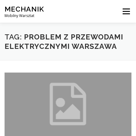
Skip
MECHANIK
to
Menu
content
Mobilny Warsztat
MOBILNY MECHANIK
ELEKTRYK SAMOCHODOWY
TAG:
PROBLEM Z PRZEWODAMI
ELEKTRYCZNYMI WARSZAWA
BLOG
KONTAKT