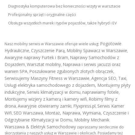
Diagnostyka komputerowa bez konieczności wizyty w warsztacie
Profesjonalny sprzęt i oryginalne części
Obsługa wszystkich marek i typów pojazdów, także hybryd i EV
Pogotowie
Nasz mobilny serwis w Warszawie oferuje wiele usług:
Hydrauliczne
Czyszczenie Parą
Mobilny Spawacz w Warszawie
,
,
,
Awaryjne naprawy Furtek i Bram
Naprawy Samochodów z
,
Dojazdem
Warsztat mobilny
Naprawa i serwis jacuzzi oraz
,
,
wanien SPA
Poszukiwanie zgubionych złotych obrączek
,
,
Serwisujemy Maszyny Fitness w Warszawie
Agencja SEO
Taxi
,
,
,
Usługi elektryka samochodowego z dojazdem
,
Montujemy płyty
indukcyjne
Serwis klimatyzacji w domu
naprawiamy fotele
,
,
,
Montujemy wizjery z kamerą i kamery wifi
Robimy filmy z
,
drona
Awaryjnie otwieramy zamki
Flyxpress.pl
Serwis Kamer
,
,
,
Wifi
SEO Warszawa
Montaż, Naprawa, Wymiana, Czyszczenie i
,
,
Odgrzybianie Klimatyzacji w Domu
Mobilny Mechanik
,
Warszawa & Elektryk Samochodowy
zapraszamy serdecznie do
skorzystania z naszych usług w Warszawie i okolicach. Posiadamy też