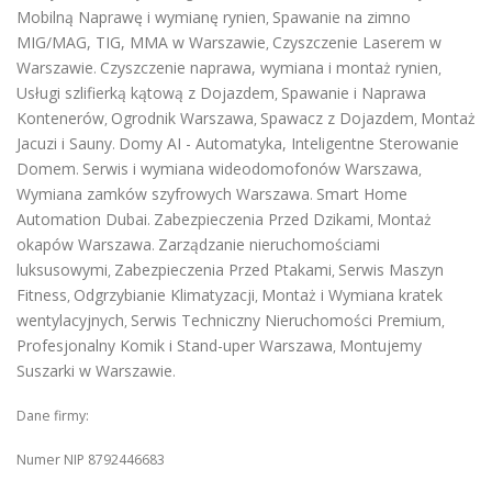
Mobilną Naprawę i wymianę rynien
Spawanie na zimno
,
MIG/MAG, TIG, MMA w Warszawie
Czyszczenie Laserem w
,
Warszawie
Czyszczenie naprawa, wymiana i montaż rynien
.
,
Usługi szlifierką kątową z Dojazdem
Spawanie i Naprawa
,
Kontenerów
Ogrodnik Warszawa
Spawacz z Dojazdem
Montaż
,
,
,
Jacuzi i Sauny
Domy AI - Automatyka, Inteligentne Sterowanie
.
Domem
Serwis i wymiana wideodomofonów Warszawa
.
,
Wymiana zamków szyfrowych Warszawa
Smart Home
.
Automation Dubai
Zabezpieczenia Przed Dzikami
Montaż
.
,
okapów Warszawa
Zarządzanie nieruchomościami
.
luksusowymi
Zabezpieczenia Przed Ptakami
Serwis Maszyn
,
,
Fitness
Odgrzybianie Klimatyzacji
Montaż i Wymiana kratek
,
,
wentylacyjnych
Serwis Techniczny Nieruchomości Premium
,
,
Profesjonalny Komik i Stand-uper Warszawa
Montujemy
,
Suszarki w Warszawie
.
Dane firmy:
Numer NIP 8792446683