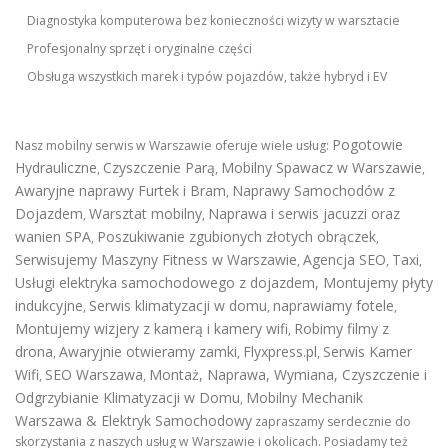
Diagnostyka komputerowa bez konieczności wizyty w warsztacie
Profesjonalny sprzęt i oryginalne części
Obsługa wszystkich marek i typów pojazdów, także hybryd i EV
Pogotowie
Nasz mobilny serwis w Warszawie oferuje wiele usług:
Hydrauliczne
Czyszczenie Parą
Mobilny Spawacz w Warszawie
,
,
,
Awaryjne naprawy Furtek i Bram
Naprawy Samochodów z
,
Dojazdem
Warsztat mobilny
Naprawa i serwis jacuzzi oraz
,
,
wanien SPA
Poszukiwanie zgubionych złotych obrączek
,
,
Serwisujemy Maszyny Fitness w Warszawie
Agencja SEO
Taxi
,
,
,
Usługi elektryka samochodowego z dojazdem
,
Montujemy płyty
indukcyjne
Serwis klimatyzacji w domu
naprawiamy fotele
,
,
,
Montujemy wizjery z kamerą i kamery wifi
Robimy filmy z
,
drona
Awaryjnie otwieramy zamki
Flyxpress.pl
Serwis Kamer
,
,
,
Wifi
SEO Warszawa
Montaż, Naprawa, Wymiana, Czyszczenie i
,
,
Odgrzybianie Klimatyzacji w Domu
Mobilny Mechanik
,
Warszawa & Elektryk Samochodowy
zapraszamy serdecznie do
skorzystania z naszych usług w Warszawie i okolicach. Posiadamy też