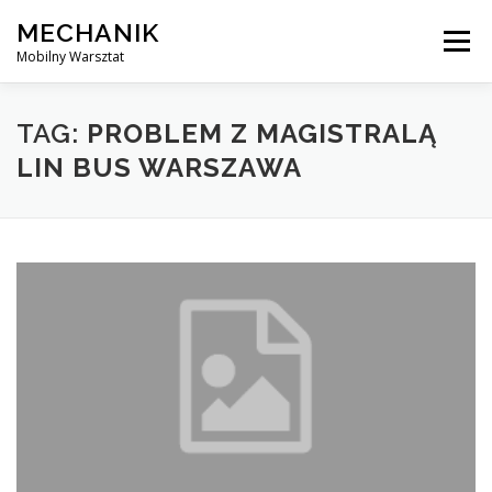
Skip
MECHANIK
to
Menu
content
Mobilny Warsztat
MOBILNY MECHANIK
ELEKTRYK SAMOCHODOWY
TAG:
PROBLEM Z MAGISTRALĄ
LIN BUS WARSZAWA
BLOG
KONTAKT