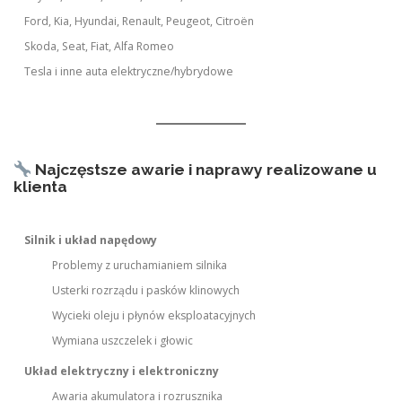
Ford, Kia, Hyundai, Renault, Peugeot, Citroën
Skoda, Seat, Fiat, Alfa Romeo
Tesla i inne auta elektryczne/hybrydowe
Najczęstsze awarie i naprawy realizowane u
klienta
Silnik i układ napędowy
Problemy z uruchamianiem silnika
Usterki rozrządu i pasków klinowych
Wycieki oleju i płynów eksploatacyjnych
Wymiana uszczelek i głowic
Układ elektryczny i elektroniczny
Awaria akumulatora i rozrusznika