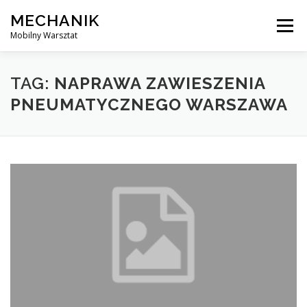
Skip
MECHANIK
to
Menu
content
Mobilny Warsztat
MOBILNY MECHANIK
ELEKTRYK SAMOCHODOWY
TAG:
NAPRAWA ZAWIESZENIA
PNEUMATYCZNEGO WARSZAWA
BLOG
KONTAKT