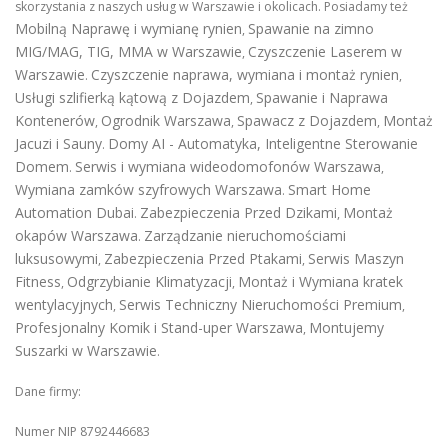
skorzystania z naszych usług w Warszawie i okolicach. Posiadamy też
Mobilną Naprawę i wymianę rynien
Spawanie na zimno
,
MIG/MAG, TIG, MMA w Warszawie
Czyszczenie Laserem w
,
Warszawie
Czyszczenie naprawa, wymiana i montaż rynien
.
,
Usługi szlifierką kątową z Dojazdem
Spawanie i Naprawa
,
Kontenerów
Ogrodnik Warszawa
Spawacz z Dojazdem
Montaż
,
,
,
Jacuzi i Sauny
Domy AI - Automatyka, Inteligentne Sterowanie
.
Domem
Serwis i wymiana wideodomofonów Warszawa
.
,
Wymiana zamków szyfrowych Warszawa
Smart Home
.
Automation Dubai
Zabezpieczenia Przed Dzikami
Montaż
.
,
okapów Warszawa
Zarządzanie nieruchomościami
.
luksusowymi
Zabezpieczenia Przed Ptakami
Serwis Maszyn
,
,
Fitness
Odgrzybianie Klimatyzacji
Montaż i Wymiana kratek
,
,
wentylacyjnych
Serwis Techniczny Nieruchomości Premium
,
,
Profesjonalny Komik i Stand-uper Warszawa
Montujemy
,
Suszarki w Warszawie
.
Dane firmy:
Numer NIP 8792446683