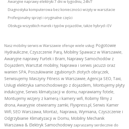
Awaryjne naprawy elektryki 7 dni w tygodniu, 24h/7
Diagnostyka komputerowa bez konieczności wizyty w warsztacie
Profesjonalny sprzęt i oryginalne części
Obsługa wszystkich marek i typów pojazdów, także hybryd i EV
Pogotowie
Nasz mobilny serwis w Warszawie oferuje wiele usług:
Hydrauliczne
Czyszczenie Parą
Mobilny Spawacz w Warszawie
,
,
,
Awaryjne naprawy Furtek i Bram
Naprawy Samochodów z
,
Dojazdem
Warsztat mobilny
Naprawa i serwis jacuzzi oraz
,
,
wanien SPA
Poszukiwanie zgubionych złotych obrączek
,
,
Serwisujemy Maszyny Fitness w Warszawie
Agencja SEO
Taxi
,
,
,
Usługi elektryka samochodowego z dojazdem
,
Montujemy płyty
indukcyjne
Serwis klimatyzacji w domu
naprawiamy fotele
,
,
,
Montujemy wizjery z kamerą i kamery wifi
Robimy filmy z
,
drona
Awaryjnie otwieramy zamki
Flyxpress.pl
Serwis Kamer
,
,
,
Wifi
SEO Warszawa
Montaż, Naprawa, Wymiana, Czyszczenie i
,
,
Odgrzybianie Klimatyzacji w Domu
Mobilny Mechanik
,
Warszawa & Elektryk Samochodowy
zapraszamy serdecznie do