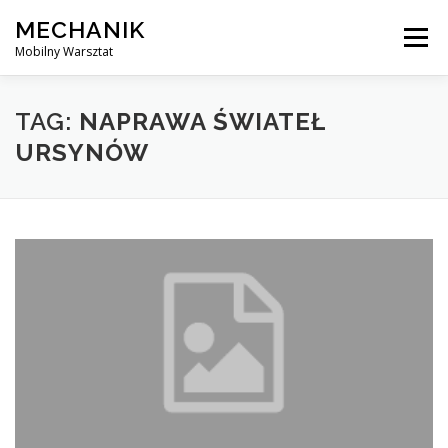
Skip
MECHANIK
to
Menu
content
Mobilny Warsztat
MOBILNY MECHANIK
ELEKTRYK SAMOCHODOWY
TAG:
NAPRAWA ŚWIATEŁ
URSYNÓW
BLOG
KONTAKT