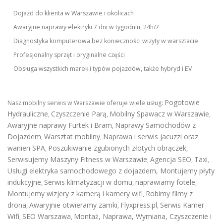
Dojazd do klienta w Warszawie i okolicach
Awaryjne naprawy elektryki 7 dni w tygodniu, 24h/7
Diagnostyka komputerowa bez konieczności wizyty w warsztacie
Profesjonalny sprzęt i oryginalne części
Obsługa wszystkich marek i typów pojazdów, także hybryd i EV
Pogotowie
Nasz mobilny serwis w Warszawie oferuje wiele usług:
Hydrauliczne
Czyszczenie Parą
Mobilny Spawacz w Warszawie
,
,
,
Awaryjne naprawy Furtek i Bram
Naprawy Samochodów z
,
Dojazdem
Warsztat mobilny
Naprawa i serwis jacuzzi oraz
,
,
wanien SPA
Poszukiwanie zgubionych złotych obrączek
,
,
Serwisujemy Maszyny Fitness w Warszawie
Agencja SEO
Taxi
,
,
,
Usługi elektryka samochodowego z dojazdem
,
Montujemy płyty
indukcyjne
Serwis klimatyzacji w domu
naprawiamy fotele
,
,
,
Montujemy wizjery z kamerą i kamery wifi
Robimy filmy z
,
drona
Awaryjnie otwieramy zamki
Flyxpress.pl
Serwis Kamer
,
,
,
Wifi
SEO Warszawa
Montaż, Naprawa, Wymiana, Czyszczenie i
,
,