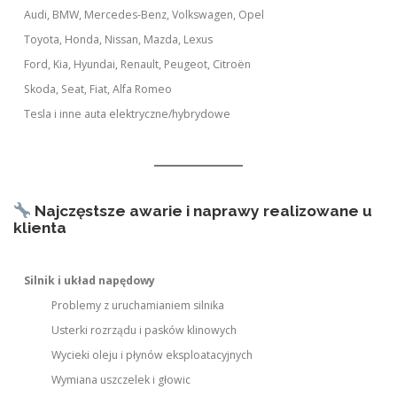
Audi, BMW, Mercedes-Benz, Volkswagen, Opel
Toyota, Honda, Nissan, Mazda, Lexus
Ford, Kia, Hyundai, Renault, Peugeot, Citroën
Skoda, Seat, Fiat, Alfa Romeo
Tesla i inne auta elektryczne/hybrydowe
Najczęstsze awarie i naprawy realizowane u
klienta
Silnik i układ napędowy
Problemy z uruchamianiem silnika
Usterki rozrządu i pasków klinowych
Wycieki oleju i płynów eksploatacyjnych
Wymiana uszczelek i głowic