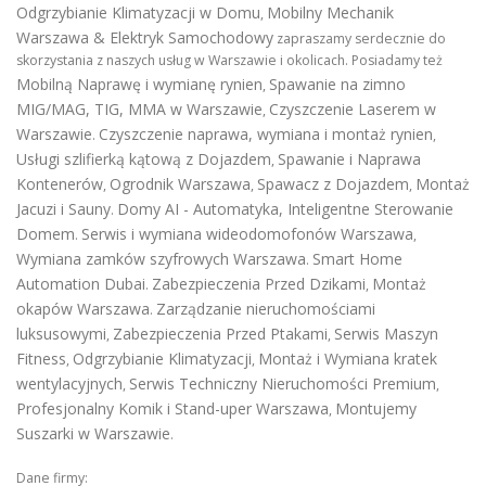
Odgrzybianie Klimatyzacji w Domu
Mobilny Mechanik
,
Warszawa & Elektryk Samochodowy
zapraszamy serdecznie do
skorzystania z naszych usług w Warszawie i okolicach. Posiadamy też
Mobilną Naprawę i wymianę rynien
Spawanie na zimno
,
MIG/MAG, TIG, MMA w Warszawie
Czyszczenie Laserem w
,
Warszawie
Czyszczenie naprawa, wymiana i montaż rynien
.
,
Usługi szlifierką kątową z Dojazdem
Spawanie i Naprawa
,
Kontenerów
Ogrodnik Warszawa
Spawacz z Dojazdem
Montaż
,
,
,
Jacuzi i Sauny
Domy AI - Automatyka, Inteligentne Sterowanie
.
Domem
Serwis i wymiana wideodomofonów Warszawa
.
,
Wymiana zamków szyfrowych Warszawa
Smart Home
.
Automation Dubai
Zabezpieczenia Przed Dzikami
Montaż
.
,
okapów Warszawa
Zarządzanie nieruchomościami
.
luksusowymi
Zabezpieczenia Przed Ptakami
Serwis Maszyn
,
,
Fitness
Odgrzybianie Klimatyzacji
Montaż i Wymiana kratek
,
,
wentylacyjnych
Serwis Techniczny Nieruchomości Premium
,
,
Profesjonalny Komik i Stand-uper Warszawa
Montujemy
,
Suszarki w Warszawie
.
Dane firmy: