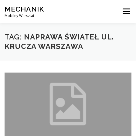
Skip
MECHANIK
to
Menu
content
Mobilny Warsztat
MOBILNY MECHANIK
ELEKTRYK SAMOCHODOWY
TAG:
NAPRAWA ŚWIATEŁ UL.
KRUCZA WARSZAWA
BLOG
KONTAKT