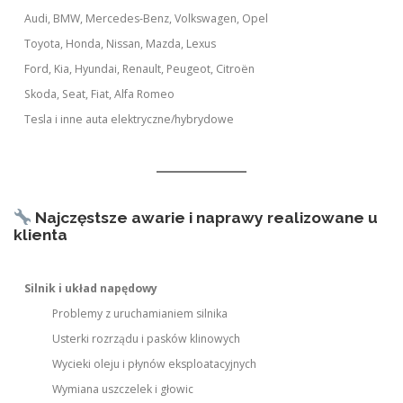
Audi, BMW, Mercedes-Benz, Volkswagen, Opel
Toyota, Honda, Nissan, Mazda, Lexus
Ford, Kia, Hyundai, Renault, Peugeot, Citroën
Skoda, Seat, Fiat, Alfa Romeo
Tesla i inne auta elektryczne/hybrydowe
Najczęstsze awarie i naprawy realizowane u
klienta
Silnik i układ napędowy
Problemy z uruchamianiem silnika
Usterki rozrządu i pasków klinowych
Wycieki oleju i płynów eksploatacyjnych
Wymiana uszczelek i głowic