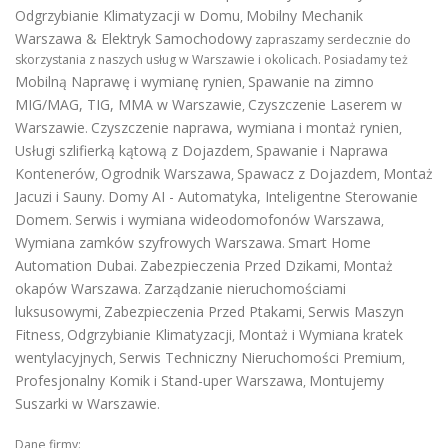
Odgrzybianie Klimatyzacji w Domu
Mobilny Mechanik
,
Warszawa & Elektryk Samochodowy
zapraszamy serdecznie do
skorzystania z naszych usług w Warszawie i okolicach. Posiadamy też
Mobilną Naprawę i wymianę rynien
Spawanie na zimno
,
MIG/MAG, TIG, MMA w Warszawie
Czyszczenie Laserem w
,
Warszawie
Czyszczenie naprawa, wymiana i montaż rynien
.
,
Usługi szlifierką kątową z Dojazdem
Spawanie i Naprawa
,
Kontenerów
Ogrodnik Warszawa
Spawacz z Dojazdem
Montaż
,
,
,
Jacuzi i Sauny
Domy AI - Automatyka, Inteligentne Sterowanie
.
Domem
Serwis i wymiana wideodomofonów Warszawa
.
,
Wymiana zamków szyfrowych Warszawa
Smart Home
.
Automation Dubai
Zabezpieczenia Przed Dzikami
Montaż
.
,
okapów Warszawa
Zarządzanie nieruchomościami
.
luksusowymi
Zabezpieczenia Przed Ptakami
Serwis Maszyn
,
,
Fitness
Odgrzybianie Klimatyzacji
Montaż i Wymiana kratek
,
,
wentylacyjnych
Serwis Techniczny Nieruchomości Premium
,
,
Profesjonalny Komik i Stand-uper Warszawa
Montujemy
,
Suszarki w Warszawie
.
Dane firmy: