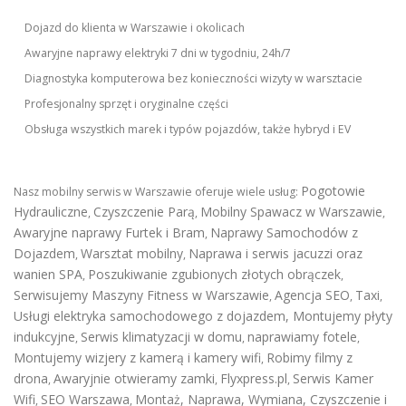
Dojazd do klienta w Warszawie i okolicach
Awaryjne naprawy elektryki 7 dni w tygodniu, 24h/7
Diagnostyka komputerowa bez konieczności wizyty w warsztacie
Profesjonalny sprzęt i oryginalne części
Obsługa wszystkich marek i typów pojazdów, także hybryd i EV
Pogotowie
Nasz mobilny serwis w Warszawie oferuje wiele usług:
Hydrauliczne
Czyszczenie Parą
Mobilny Spawacz w Warszawie
,
,
,
Awaryjne naprawy Furtek i Bram
Naprawy Samochodów z
,
Dojazdem
Warsztat mobilny
Naprawa i serwis jacuzzi oraz
,
,
wanien SPA
Poszukiwanie zgubionych złotych obrączek
,
,
Serwisujemy Maszyny Fitness w Warszawie
Agencja SEO
Taxi
,
,
,
Usługi elektryka samochodowego z dojazdem
,
Montujemy płyty
indukcyjne
Serwis klimatyzacji w domu
naprawiamy fotele
,
,
,
Montujemy wizjery z kamerą i kamery wifi
Robimy filmy z
,
drona
Awaryjnie otwieramy zamki
Flyxpress.pl
Serwis Kamer
,
,
,
Wifi
SEO Warszawa
Montaż, Naprawa, Wymiana, Czyszczenie i
,
,