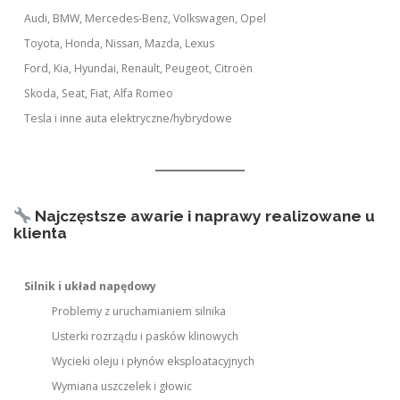
Audi, BMW, Mercedes-Benz, Volkswagen, Opel
Toyota, Honda, Nissan, Mazda, Lexus
Ford, Kia, Hyundai, Renault, Peugeot, Citroën
Skoda, Seat, Fiat, Alfa Romeo
Tesla i inne auta elektryczne/hybrydowe
Najczęstsze awarie i naprawy realizowane u
klienta
Silnik i układ napędowy
Problemy z uruchamianiem silnika
Usterki rozrządu i pasków klinowych
Wycieki oleju i płynów eksploatacyjnych
Wymiana uszczelek i głowic