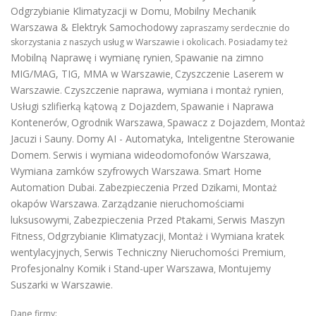
Odgrzybianie Klimatyzacji w Domu
Mobilny Mechanik
,
Warszawa & Elektryk Samochodowy
zapraszamy serdecznie do
skorzystania z naszych usług w Warszawie i okolicach. Posiadamy też
Mobilną Naprawę i wymianę rynien
Spawanie na zimno
,
MIG/MAG, TIG, MMA w Warszawie
Czyszczenie Laserem w
,
Warszawie
Czyszczenie naprawa, wymiana i montaż rynien
.
,
Usługi szlifierką kątową z Dojazdem
Spawanie i Naprawa
,
Kontenerów
Ogrodnik Warszawa
Spawacz z Dojazdem
Montaż
,
,
,
Jacuzi i Sauny
Domy AI - Automatyka, Inteligentne Sterowanie
.
Domem
Serwis i wymiana wideodomofonów Warszawa
.
,
Wymiana zamków szyfrowych Warszawa
Smart Home
.
Automation Dubai
Zabezpieczenia Przed Dzikami
Montaż
.
,
okapów Warszawa
Zarządzanie nieruchomościami
.
luksusowymi
Zabezpieczenia Przed Ptakami
Serwis Maszyn
,
,
Fitness
Odgrzybianie Klimatyzacji
Montaż i Wymiana kratek
,
,
wentylacyjnych
Serwis Techniczny Nieruchomości Premium
,
,
Profesjonalny Komik i Stand-uper Warszawa
Montujemy
,
Suszarki w Warszawie
.
Dane firmy: