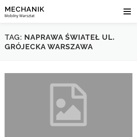
Skip
MECHANIK
to
Menu
content
Mobilny Warsztat
MOBILNY MECHANIK
ELEKTRYK SAMOCHODOWY
TAG:
NAPRAWA ŚWIATEŁ UL.
GRÓJECKA WARSZAWA
BLOG
KONTAKT