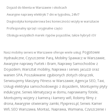
Dojazd do klienta w Warszawie i okolicach
Awaryjne naprawy elektryki 7 dni w tygodniu, 24h/7
Diagnostyka komputerowa bez konieczności wizyty w warsztacie
Profesjonalny sprzęt i oryginalne części
Obsługa wszystkich marek i typów pojazdów, także hybryd i EV
Pogotowie
Nasz mobilny serwis w Warszawie oferuje wiele usług:
Hydrauliczne
Czyszczenie Parą
Mobilny Spawacz w Warszawie
,
,
,
Awaryjne naprawy Furtek i Bram
Naprawy Samochodów z
,
Dojazdem
Warsztat mobilny
Naprawa i serwis jacuzzi oraz
,
,
wanien SPA
Poszukiwanie zgubionych złotych obrączek
,
,
Serwisujemy Maszyny Fitness w Warszawie
Agencja SEO
Taxi
,
,
,
Usługi elektryka samochodowego z dojazdem
,
Montujemy płyty
indukcyjne
Serwis klimatyzacji w domu
naprawiamy fotele
,
,
,
Montujemy wizjery z kamerą i kamery wifi
Robimy filmy z
,
drona
Awaryjnie otwieramy zamki
Flyxpress.pl
Serwis Kamer
,
,
,
Wifi
SEO Warszawa
Montaż, Naprawa, Wymiana, Czyszczenie i
,
,