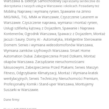
Warszawa & Elektryk Samochodowy
zapraszamy serdecznie do
skorzystania z naszych usług w Warszawie i okolicach. Posiadamy też
Mobilną Naprawę i wymianę rynien
Spawanie na zimno
,
MIG/MAG, TIG, MMA w Warszawie
Czyszczenie Laserem w
,
Warszawie
Czyszczenie naprawa, wymiana i montaż rynien
.
,
Usługi szlifierką kątową z Dojazdem
Spawanie i Naprawa
,
Kontenerów
Ogrodnik Warszawa
Spawacz z Dojazdem
Montaż
,
,
,
Jacuzi i Sauny
Domy AI - Automatyka, Inteligentne Sterowanie
.
Domem
Serwis i wymiana wideodomofonów Warszawa
.
,
Wymiana zamków szyfrowych Warszawa
Smart Home
.
Automation Dubai
Zabezpieczenia Przed Dzikami
Montaż
.
,
okapów Warszawa
Zarządzanie nieruchomościami
.
luksusowymi
Zabezpieczenia Przed Ptakami
Serwis Maszyn
,
,
Fitness
Odgrzybianie Klimatyzacji
Montaż i Wymiana kratek
,
,
wentylacyjnych
Serwis Techniczny Nieruchomości Premium
,
,
Profesjonalny Komik i Stand-uper Warszawa
Montujemy
,
Suszarki w Warszawie
.
Dane firmy: