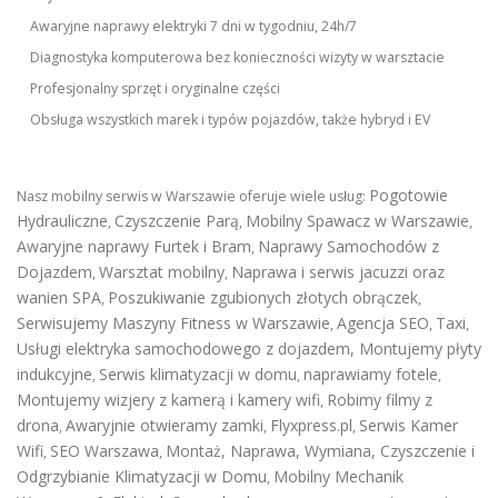
Awaryjne naprawy elektryki 7 dni w tygodniu, 24h/7
Diagnostyka komputerowa bez konieczności wizyty w warsztacie
Profesjonalny sprzęt i oryginalne części
Obsługa wszystkich marek i typów pojazdów, także hybryd i EV
Pogotowie
Nasz mobilny serwis w Warszawie oferuje wiele usług:
Hydrauliczne
Czyszczenie Parą
Mobilny Spawacz w Warszawie
,
,
,
Awaryjne naprawy Furtek i Bram
Naprawy Samochodów z
,
Dojazdem
Warsztat mobilny
Naprawa i serwis jacuzzi oraz
,
,
wanien SPA
Poszukiwanie zgubionych złotych obrączek
,
,
Serwisujemy Maszyny Fitness w Warszawie
Agencja SEO
Taxi
,
,
,
Usługi elektryka samochodowego z dojazdem
,
Montujemy płyty
indukcyjne
Serwis klimatyzacji w domu
naprawiamy fotele
,
,
,
Montujemy wizjery z kamerą i kamery wifi
Robimy filmy z
,
drona
Awaryjnie otwieramy zamki
Flyxpress.pl
Serwis Kamer
,
,
,
Wifi
SEO Warszawa
Montaż, Naprawa, Wymiana, Czyszczenie i
,
,
Odgrzybianie Klimatyzacji w Domu
Mobilny Mechanik
,