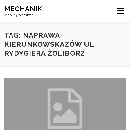
Skip
MECHANIK
to
Menu
content
Mobilny Warsztat
MOBILNY MECHANIK
ELEKTRYK SAMOCHODOWY
TAG:
NAPRAWA
KIERUNKOWSKAZÓW UL.
RYDYGIERA ŻOLIBORZ
BLOG
KONTAKT