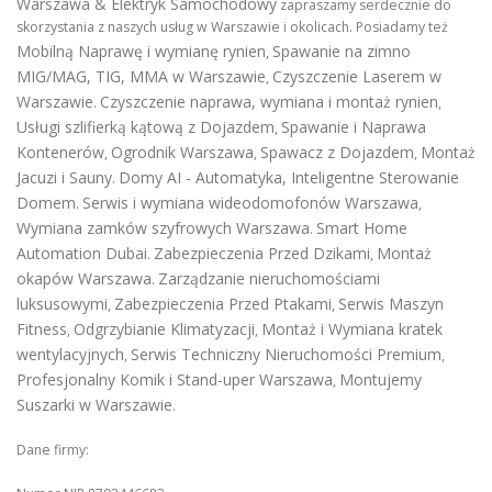
Warszawa & Elektryk Samochodowy
zapraszamy serdecznie do
skorzystania z naszych usług w Warszawie i okolicach. Posiadamy też
Mobilną Naprawę i wymianę rynien
Spawanie na zimno
,
MIG/MAG, TIG, MMA w Warszawie
Czyszczenie Laserem w
,
Warszawie
Czyszczenie naprawa, wymiana i montaż rynien
.
,
Usługi szlifierką kątową z Dojazdem
Spawanie i Naprawa
,
Kontenerów
Ogrodnik Warszawa
Spawacz z Dojazdem
Montaż
,
,
,
Jacuzi i Sauny
Domy AI - Automatyka, Inteligentne Sterowanie
.
Domem
Serwis i wymiana wideodomofonów Warszawa
.
,
Wymiana zamków szyfrowych Warszawa
Smart Home
.
Automation Dubai
Zabezpieczenia Przed Dzikami
Montaż
.
,
okapów Warszawa
Zarządzanie nieruchomościami
.
luksusowymi
Zabezpieczenia Przed Ptakami
Serwis Maszyn
,
,
Fitness
Odgrzybianie Klimatyzacji
Montaż i Wymiana kratek
,
,
wentylacyjnych
Serwis Techniczny Nieruchomości Premium
,
,
Profesjonalny Komik i Stand-uper Warszawa
Montujemy
,
Suszarki w Warszawie
.
Dane firmy: