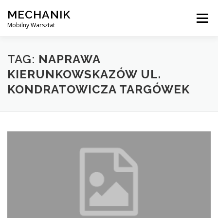
Skip
MECHANIK
to
Menu
content
Mobilny Warsztat
MOBILNY MECHANIK
ELEKTRYK SAMOCHODOWY
TAG:
NAPRAWA
KIERUNKOWSKAZÓW UL.
KONDRATOWICZA TARGÓWEK
BLOG
KONTAKT