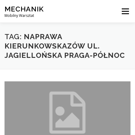
Skip
MECHANIK
to
Menu
content
Mobilny Warsztat
MOBILNY MECHANIK
ELEKTRYK SAMOCHODOWY
TAG:
NAPRAWA
KIERUNKOWSKAZÓW UL.
JAGIELLOŃSKA PRAGA-PÓŁNOC
BLOG
KONTAKT