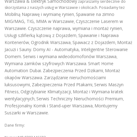
Warszawa & Elektryk Samochodowy
zapraszamy serdecznie do
skorzystania z naszych usług w Warszawie i okolicach. Posiadamy też
Mobilną Naprawę i wymianę rynien
Spawanie na zimno
,
MIG/MAG, TIG, MMA w Warszawie
Czyszczenie Laserem w
,
Warszawie
Czyszczenie naprawa, wymiana i montaż rynien
.
,
Usługi szlifierką kątową z Dojazdem
Spawanie i Naprawa
,
Kontenerów
Ogrodnik Warszawa
Spawacz z Dojazdem
Montaż
,
,
,
Jacuzi i Sauny
Domy AI - Automatyka, Inteligentne Sterowanie
.
Domem
Serwis i wymiana wideodomofonów Warszawa
.
,
Wymiana zamków szyfrowych Warszawa
Smart Home
.
Automation Dubai
Zabezpieczenia Przed Dzikami
Montaż
.
,
okapów Warszawa
Zarządzanie nieruchomościami
.
luksusowymi
Zabezpieczenia Przed Ptakami
Serwis Maszyn
,
,
Fitness
Odgrzybianie Klimatyzacji
Montaż i Wymiana kratek
,
,
wentylacyjnych
Serwis Techniczny Nieruchomości Premium
,
,
Profesjonalny Komik i Stand-uper Warszawa
Montujemy
,
Suszarki w Warszawie
.
Dane firmy: