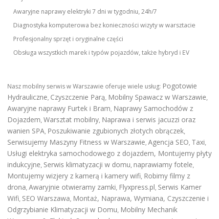
Awaryjne naprawy elektryki 7 dni w tygodniu, 24h/7
Diagnostyka komputerowa bez konieczności wizyty w warsztacie
Profesjonalny sprzęt i oryginalne części
Obsługa wszystkich marek i typów pojazdów, także hybryd i EV
Pogotowie
Nasz mobilny serwis w Warszawie oferuje wiele usług:
Hydrauliczne
Czyszczenie Parą
Mobilny Spawacz w Warszawie
,
,
,
Awaryjne naprawy Furtek i Bram
Naprawy Samochodów z
,
Dojazdem
Warsztat mobilny
Naprawa i serwis jacuzzi oraz
,
,
wanien SPA
Poszukiwanie zgubionych złotych obrączek
,
,
Serwisujemy Maszyny Fitness w Warszawie
Agencja SEO
Taxi
,
,
,
Usługi elektryka samochodowego z dojazdem
,
Montujemy płyty
indukcyjne
Serwis klimatyzacji w domu
naprawiamy fotele
,
,
,
Montujemy wizjery z kamerą i kamery wifi
Robimy filmy z
,
drona
Awaryjnie otwieramy zamki
Flyxpress.pl
Serwis Kamer
,
,
,
Wifi
SEO Warszawa
Montaż, Naprawa, Wymiana, Czyszczenie i
,
,
Odgrzybianie Klimatyzacji w Domu
Mobilny Mechanik
,