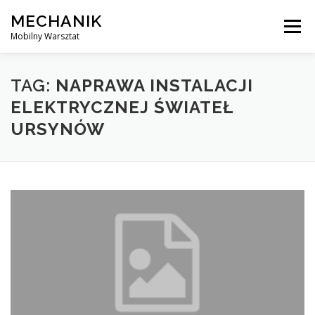
Skip
MECHANIK
to
Menu
content
Mobilny Warsztat
MOBILNY MECHANIK
ELEKTRYK SAMOCHODOWY
TAG:
NAPRAWA INSTALACJI
ELEKTRYCZNEJ ŚWIATEŁ
URSYNÓW
BLOG
KONTAKT