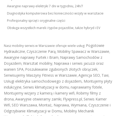
Awaryjne naprawy elektryki 7 dni w tygodniu, 24h/7
Diagnostyka komputerowa bez konieczności wizyty w warsztacie
Profesjonalny sprzęt i oryginalne części
Obsługa wszystkich marek i typów pojazdów, także hybryd i EV
Pogotowie
Nasz mobilny serwis w Warszawie oferuje wiele usług:
Hydrauliczne
Czyszczenie Parą
Mobilny Spawacz w Warszawie
,
,
,
Awaryjne naprawy Furtek i Bram
Naprawy Samochodów z
,
Dojazdem
Warsztat mobilny
Naprawa i serwis jacuzzi oraz
,
,
wanien SPA
Poszukiwanie zgubionych złotych obrączek
,
,
Serwisujemy Maszyny Fitness w Warszawie
Agencja SEO
Taxi
,
,
,
Usługi elektryka samochodowego z dojazdem
,
Montujemy płyty
indukcyjne
Serwis klimatyzacji w domu
naprawiamy fotele
,
,
,
Montujemy wizjery z kamerą i kamery wifi
Robimy filmy z
,
drona
Awaryjnie otwieramy zamki
Flyxpress.pl
Serwis Kamer
,
,
,
Wifi
SEO Warszawa
Montaż, Naprawa, Wymiana, Czyszczenie i
,
,
Odgrzybianie Klimatyzacji w Domu
Mobilny Mechanik
,