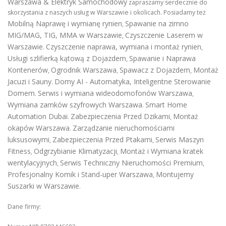
Warszawa & Elektryk Samochodowy
zapraszamy serdecznie do
skorzystania z naszych usług w Warszawie i okolicach. Posiadamy też
Mobilną Naprawę i wymianę rynien
Spawanie na zimno
,
MIG/MAG, TIG, MMA w Warszawie
Czyszczenie Laserem w
,
Warszawie
Czyszczenie naprawa, wymiana i montaż rynien
.
,
Usługi szlifierką kątową z Dojazdem
Spawanie i Naprawa
,
Kontenerów
Ogrodnik Warszawa
Spawacz z Dojazdem
Montaż
,
,
,
Jacuzi i Sauny
Domy AI - Automatyka, Inteligentne Sterowanie
.
Domem
Serwis i wymiana wideodomofonów Warszawa
.
,
Wymiana zamków szyfrowych Warszawa
Smart Home
.
Automation Dubai
Zabezpieczenia Przed Dzikami
Montaż
.
,
okapów Warszawa
Zarządzanie nieruchomościami
.
luksusowymi
Zabezpieczenia Przed Ptakami
Serwis Maszyn
,
,
Fitness
Odgrzybianie Klimatyzacji
Montaż i Wymiana kratek
,
,
wentylacyjnych
Serwis Techniczny Nieruchomości Premium
,
,
Profesjonalny Komik i Stand-uper Warszawa
Montujemy
,
Suszarki w Warszawie
.
Dane firmy: