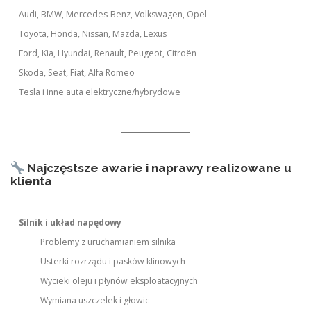
Audi, BMW, Mercedes-Benz, Volkswagen, Opel
Toyota, Honda, Nissan, Mazda, Lexus
Ford, Kia, Hyundai, Renault, Peugeot, Citroën
Skoda, Seat, Fiat, Alfa Romeo
Tesla i inne auta elektryczne/hybrydowe
Najczęstsze awarie i naprawy realizowane u
klienta
Silnik i układ napędowy
Problemy z uruchamianiem silnika
Usterki rozrządu i pasków klinowych
Wycieki oleju i płynów eksploatacyjnych
Wymiana uszczelek i głowic