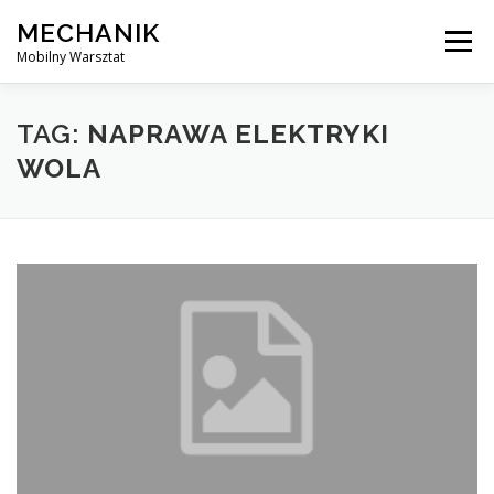
Skip
MECHANIK
to
Menu
content
Mobilny Warsztat
MOBILNY MECHANIK
ELEKTRYK SAMOCHODOWY
TAG:
NAPRAWA ELEKTRYKI
WOLA
BLOG
KONTAKT