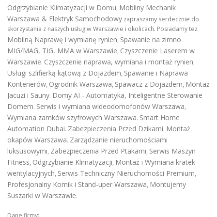
Odgrzybianie Klimatyzacji w Domu
Mobilny Mechanik
,
Warszawa & Elektryk Samochodowy
zapraszamy serdecznie do
skorzystania z naszych usług w Warszawie i okolicach. Posiadamy też
Mobilną Naprawę i wymianę rynien
Spawanie na zimno
,
MIG/MAG, TIG, MMA w Warszawie
Czyszczenie Laserem w
,
Warszawie
Czyszczenie naprawa, wymiana i montaż rynien
.
,
Usługi szlifierką kątową z Dojazdem
Spawanie i Naprawa
,
Kontenerów
Ogrodnik Warszawa
Spawacz z Dojazdem
Montaż
,
,
,
Jacuzi i Sauny
Domy AI - Automatyka, Inteligentne Sterowanie
.
Domem
Serwis i wymiana wideodomofonów Warszawa
.
,
Wymiana zamków szyfrowych Warszawa
Smart Home
.
Automation Dubai
Zabezpieczenia Przed Dzikami
Montaż
.
,
okapów Warszawa
Zarządzanie nieruchomościami
.
luksusowymi
Zabezpieczenia Przed Ptakami
Serwis Maszyn
,
,
Fitness
Odgrzybianie Klimatyzacji
Montaż i Wymiana kratek
,
,
wentylacyjnych
Serwis Techniczny Nieruchomości Premium
,
,
Profesjonalny Komik i Stand-uper Warszawa
Montujemy
,
Suszarki w Warszawie
.
Dane firmy: