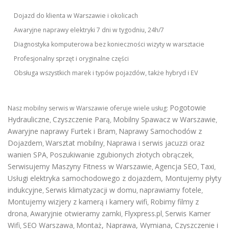
Dojazd do klienta w Warszawie i okolicach
Awaryjne naprawy elektryki 7 dni w tygodniu, 24h/7
Diagnostyka komputerowa bez konieczności wizyty w warsztacie
Profesjonalny sprzęt i oryginalne części
Obsługa wszystkich marek i typów pojazdów, także hybryd i EV
Pogotowie
Nasz mobilny serwis w Warszawie oferuje wiele usług:
Hydrauliczne
Czyszczenie Parą
Mobilny Spawacz w Warszawie
,
,
,
Awaryjne naprawy Furtek i Bram
Naprawy Samochodów z
,
Dojazdem
Warsztat mobilny
Naprawa i serwis jacuzzi oraz
,
,
wanien SPA
Poszukiwanie zgubionych złotych obrączek
,
,
Serwisujemy Maszyny Fitness w Warszawie
Agencja SEO
Taxi
,
,
,
Usługi elektryka samochodowego z dojazdem
,
Montujemy płyty
indukcyjne
Serwis klimatyzacji w domu
naprawiamy fotele
,
,
,
Montujemy wizjery z kamerą i kamery wifi
Robimy filmy z
,
drona
Awaryjnie otwieramy zamki
Flyxpress.pl
Serwis Kamer
,
,
,
Wifi
SEO Warszawa
Montaż, Naprawa, Wymiana, Czyszczenie i
,
,