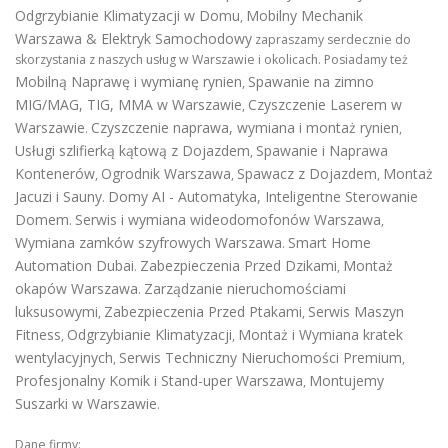
Odgrzybianie Klimatyzacji w Domu
Mobilny Mechanik
,
Warszawa & Elektryk Samochodowy
zapraszamy serdecznie do
skorzystania z naszych usług w Warszawie i okolicach. Posiadamy też
Mobilną Naprawę i wymianę rynien
Spawanie na zimno
,
MIG/MAG, TIG, MMA w Warszawie
Czyszczenie Laserem w
,
Warszawie
Czyszczenie naprawa, wymiana i montaż rynien
.
,
Usługi szlifierką kątową z Dojazdem
Spawanie i Naprawa
,
Kontenerów
Ogrodnik Warszawa
Spawacz z Dojazdem
Montaż
,
,
,
Jacuzi i Sauny
Domy AI - Automatyka, Inteligentne Sterowanie
.
Domem
Serwis i wymiana wideodomofonów Warszawa
.
,
Wymiana zamków szyfrowych Warszawa
Smart Home
.
Automation Dubai
Zabezpieczenia Przed Dzikami
Montaż
.
,
okapów Warszawa
Zarządzanie nieruchomościami
.
luksusowymi
Zabezpieczenia Przed Ptakami
Serwis Maszyn
,
,
Fitness
Odgrzybianie Klimatyzacji
Montaż i Wymiana kratek
,
,
wentylacyjnych
Serwis Techniczny Nieruchomości Premium
,
,
Profesjonalny Komik i Stand-uper Warszawa
Montujemy
,
Suszarki w Warszawie
.
Dane firmy: