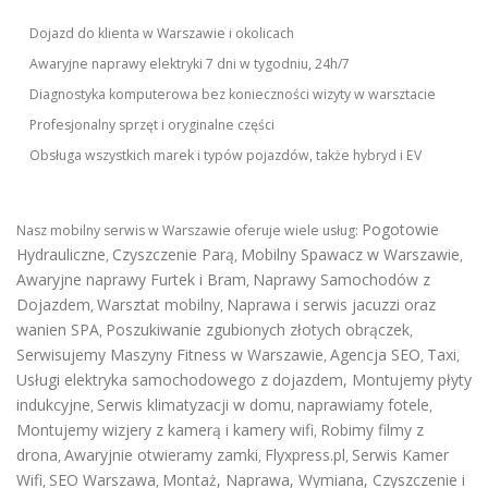
Dojazd do klienta w Warszawie i okolicach
Awaryjne naprawy elektryki 7 dni w tygodniu, 24h/7
Diagnostyka komputerowa bez konieczności wizyty w warsztacie
Profesjonalny sprzęt i oryginalne części
Obsługa wszystkich marek i typów pojazdów, także hybryd i EV
Pogotowie
Nasz mobilny serwis w Warszawie oferuje wiele usług:
Hydrauliczne
Czyszczenie Parą
Mobilny Spawacz w Warszawie
,
,
,
Awaryjne naprawy Furtek i Bram
Naprawy Samochodów z
,
Dojazdem
Warsztat mobilny
Naprawa i serwis jacuzzi oraz
,
,
wanien SPA
Poszukiwanie zgubionych złotych obrączek
,
,
Serwisujemy Maszyny Fitness w Warszawie
Agencja SEO
Taxi
,
,
,
Usługi elektryka samochodowego z dojazdem
,
Montujemy płyty
indukcyjne
Serwis klimatyzacji w domu
naprawiamy fotele
,
,
,
Montujemy wizjery z kamerą i kamery wifi
Robimy filmy z
,
drona
Awaryjnie otwieramy zamki
Flyxpress.pl
Serwis Kamer
,
,
,
Wifi
SEO Warszawa
Montaż, Naprawa, Wymiana, Czyszczenie i
,
,