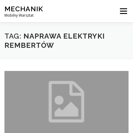
Skip
MECHANIK
to
Menu
content
Mobilny Warsztat
MOBILNY MECHANIK
ELEKTRYK SAMOCHODOWY
TAG:
NAPRAWA ELEKTRYKI
REMBERTÓW
BLOG
KONTAKT