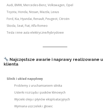
Audi, BMW, Mercedes-Benz, Volkswagen, Opel
Toyota, Honda, Nissan, Mazda, Lexus
Ford, Kia, Hyundai, Renault, Peugeot, Citroën
Skoda, Seat, Fiat, Alfa Romeo
Tesla i inne auta elektryczne/hybrydowe
Najczęstsze awarie i naprawy realizowane u
klienta
Silnik i układ napędowy
Problemy z uruchamianiem silnika
Usterki rozrządu i pasków klinowych
Wycieki oleju i płynów eksploatacyjnych
Wymiana uszczelek i głowic