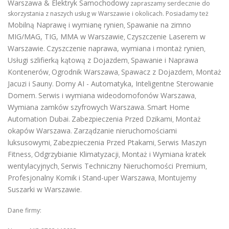
Warszawa & Elektryk Samochodowy
zapraszamy serdecznie do
skorzystania z naszych usług w Warszawie i okolicach. Posiadamy też
Mobilną Naprawę i wymianę rynien
Spawanie na zimno
,
MIG/MAG, TIG, MMA w Warszawie
Czyszczenie Laserem w
,
Warszawie
Czyszczenie naprawa, wymiana i montaż rynien
.
,
Usługi szlifierką kątową z Dojazdem
Spawanie i Naprawa
,
Kontenerów
Ogrodnik Warszawa
Spawacz z Dojazdem
Montaż
,
,
,
Jacuzi i Sauny
Domy AI - Automatyka, Inteligentne Sterowanie
.
Domem
Serwis i wymiana wideodomofonów Warszawa
.
,
Wymiana zamków szyfrowych Warszawa
Smart Home
.
Automation Dubai
Zabezpieczenia Przed Dzikami
Montaż
.
,
okapów Warszawa
Zarządzanie nieruchomościami
.
luksusowymi
Zabezpieczenia Przed Ptakami
Serwis Maszyn
,
,
Fitness
Odgrzybianie Klimatyzacji
Montaż i Wymiana kratek
,
,
wentylacyjnych
Serwis Techniczny Nieruchomości Premium
,
,
Profesjonalny Komik i Stand-uper Warszawa
Montujemy
,
Suszarki w Warszawie
.
Dane firmy: