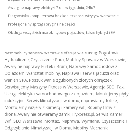
Awaryjne naprawy elektryki 7 dni w tygodniu, 24h/7
Diagnostyka komputerowa bez konieczności wizyty w warsztacie
Profesjonalny sprzęt i oryginalne części
Obsługa wszystkich marek i typów pojazdów, także hybryd i EV
Pogotowie
Nasz mobilny serwis w Warszawie oferuje wiele usług:
Hydrauliczne
Czyszczenie Parą
Mobilny Spawacz w Warszawie
,
,
,
Awaryjne naprawy Furtek i Bram
Naprawy Samochodów z
,
Dojazdem
Warsztat mobilny
Naprawa i serwis jacuzzi oraz
,
,
wanien SPA
Poszukiwanie zgubionych złotych obrączek
,
,
Serwisujemy Maszyny Fitness w Warszawie
Agencja SEO
Taxi
,
,
,
Usługi elektryka samochodowego z dojazdem
,
Montujemy płyty
indukcyjne
Serwis klimatyzacji w domu
naprawiamy fotele
,
,
,
Montujemy wizjery z kamerą i kamery wifi
Robimy filmy z
,
drona
Awaryjnie otwieramy zamki
Flyxpress.pl
Serwis Kamer
,
,
,
Wifi
SEO Warszawa
Montaż, Naprawa, Wymiana, Czyszczenie i
,
,
Odgrzybianie Klimatyzacji w Domu
Mobilny Mechanik
,