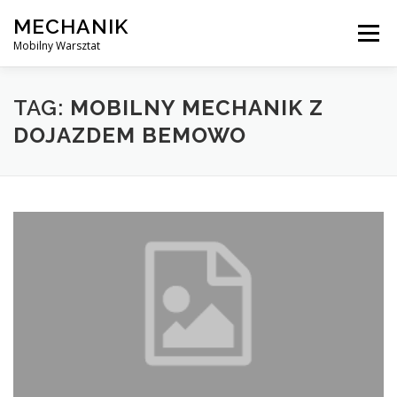
Skip
MECHANIK
to
Menu
content
Mobilny Warsztat
MOBILNY MECHANIK
ELEKTRYK SAMOCHODOWY
TAG:
MOBILNY MECHANIK Z
DOJAZDEM BEMOWO
BLOG
KONTAKT