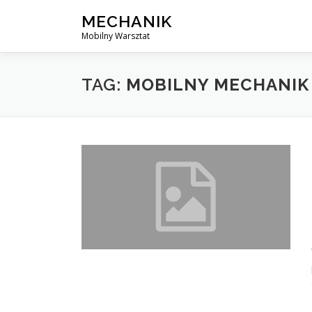
Skip
MECHANIK
to
Mobilny Warsztat
content
TAG:
MOBILNY MECHANI