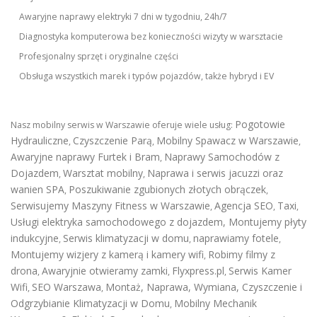
Awaryjne naprawy elektryki 7 dni w tygodniu, 24h/7
Diagnostyka komputerowa bez konieczności wizyty w warsztacie
Profesjonalny sprzęt i oryginalne części
Obsługa wszystkich marek i typów pojazdów, także hybryd i EV
Pogotowie
Nasz mobilny serwis w Warszawie oferuje wiele usług:
Hydrauliczne
Czyszczenie Parą
Mobilny Spawacz w Warszawie
,
,
,
Awaryjne naprawy Furtek i Bram
Naprawy Samochodów z
,
Dojazdem
Warsztat mobilny
Naprawa i serwis jacuzzi oraz
,
,
wanien SPA
Poszukiwanie zgubionych złotych obrączek
,
,
Serwisujemy Maszyny Fitness w Warszawie
Agencja SEO
Taxi
,
,
,
Usługi elektryka samochodowego z dojazdem
,
Montujemy płyty
indukcyjne
Serwis klimatyzacji w domu
naprawiamy fotele
,
,
,
Montujemy wizjery z kamerą i kamery wifi
Robimy filmy z
,
drona
Awaryjnie otwieramy zamki
Flyxpress.pl
Serwis Kamer
,
,
,
Wifi
SEO Warszawa
Montaż, Naprawa, Wymiana, Czyszczenie i
,
,
Odgrzybianie Klimatyzacji w Domu
Mobilny Mechanik
,