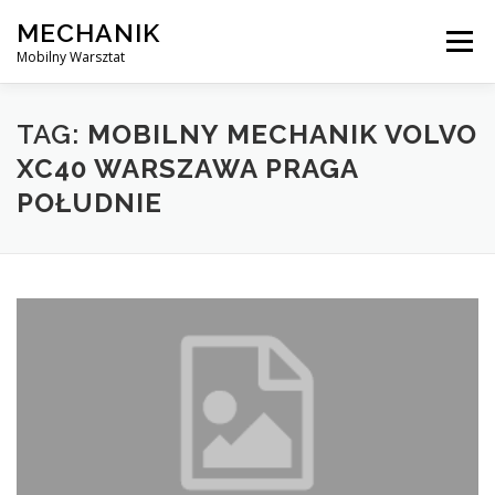
Skip
MECHANIK
to
Menu
content
Mobilny Warsztat
MOBILNY MECHANIK
ELEKTRYK SAMOCHODOWY
TAG:
MOBILNY MECHANIK VOLVO
XC40 WARSZAWA PRAGA
POŁUDNIE
BLOG
KONTAKT