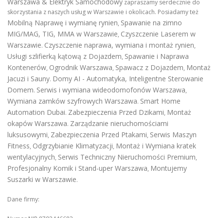
Warszawa & Elektryk Samochodowy
zapraszamy serdecznie do
skorzystania z naszych usług w Warszawie i okolicach. Posiadamy też
Mobilną Naprawę i wymianę rynien
Spawanie na zimno
,
MIG/MAG, TIG, MMA w Warszawie
Czyszczenie Laserem w
,
Warszawie
Czyszczenie naprawa, wymiana i montaż rynien
.
,
Usługi szlifierką kątową z Dojazdem
Spawanie i Naprawa
,
Kontenerów
Ogrodnik Warszawa
Spawacz z Dojazdem
Montaż
,
,
,
Jacuzi i Sauny
Domy AI - Automatyka, Inteligentne Sterowanie
.
Domem
Serwis i wymiana wideodomofonów Warszawa
.
,
Wymiana zamków szyfrowych Warszawa
Smart Home
.
Automation Dubai
Zabezpieczenia Przed Dzikami
Montaż
.
,
okapów Warszawa
Zarządzanie nieruchomościami
.
luksusowymi
Zabezpieczenia Przed Ptakami
Serwis Maszyn
,
,
Fitness
Odgrzybianie Klimatyzacji
Montaż i Wymiana kratek
,
,
wentylacyjnych
Serwis Techniczny Nieruchomości Premium
,
,
Profesjonalny Komik i Stand-uper Warszawa
Montujemy
,
Suszarki w Warszawie
.
Dane firmy: