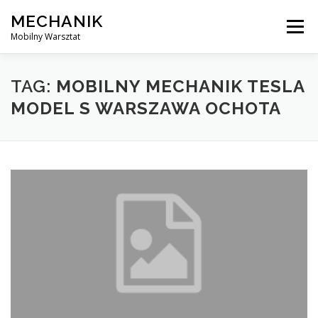
Skip
MECHANIK
to
Menu
content
Mobilny Warsztat
MOBILNY MECHANIK
ELEKTRYK SAMOCHODOWY
TAG:
MOBILNY MECHANIK TESLA
MODEL S WARSZAWA OCHOTA
BLOG
KONTAKT