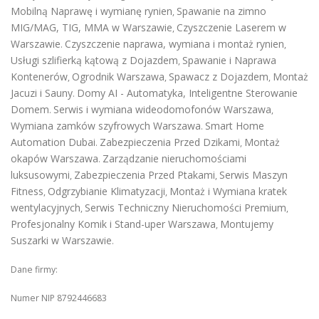
Mobilną Naprawę i wymianę rynien
Spawanie na zimno
,
MIG/MAG, TIG, MMA w Warszawie
Czyszczenie Laserem w
,
Warszawie
Czyszczenie naprawa, wymiana i montaż rynien
.
,
Usługi szlifierką kątową z Dojazdem
Spawanie i Naprawa
,
Kontenerów
Ogrodnik Warszawa
Spawacz z Dojazdem
Montaż
,
,
,
Jacuzi i Sauny
Domy AI - Automatyka, Inteligentne Sterowanie
.
Domem
Serwis i wymiana wideodomofonów Warszawa
.
,
Wymiana zamków szyfrowych Warszawa
Smart Home
.
Automation Dubai
Zabezpieczenia Przed Dzikami
Montaż
.
,
okapów Warszawa
Zarządzanie nieruchomościami
.
luksusowymi
Zabezpieczenia Przed Ptakami
Serwis Maszyn
,
,
Fitness
Odgrzybianie Klimatyzacji
Montaż i Wymiana kratek
,
,
wentylacyjnych
Serwis Techniczny Nieruchomości Premium
,
,
Profesjonalny Komik i Stand-uper Warszawa
Montujemy
,
Suszarki w Warszawie
.
Dane firmy:
Numer NIP 8792446683