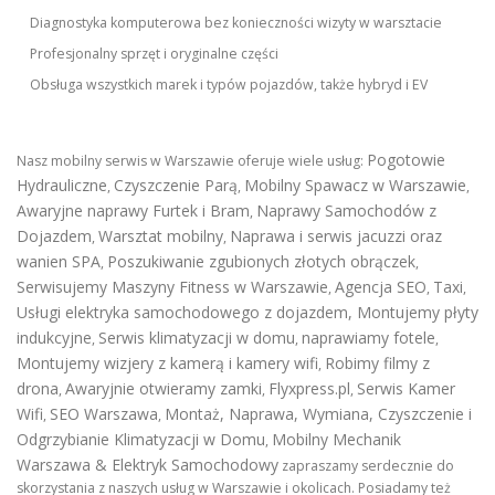
Diagnostyka komputerowa bez konieczności wizyty w warsztacie
Profesjonalny sprzęt i oryginalne części
Obsługa wszystkich marek i typów pojazdów, także hybryd i EV
Pogotowie
Nasz mobilny serwis w Warszawie oferuje wiele usług:
Hydrauliczne
Czyszczenie Parą
Mobilny Spawacz w Warszawie
,
,
,
Awaryjne naprawy Furtek i Bram
Naprawy Samochodów z
,
Dojazdem
Warsztat mobilny
Naprawa i serwis jacuzzi oraz
,
,
wanien SPA
Poszukiwanie zgubionych złotych obrączek
,
,
Serwisujemy Maszyny Fitness w Warszawie
Agencja SEO
Taxi
,
,
,
Usługi elektryka samochodowego z dojazdem
,
Montujemy płyty
indukcyjne
Serwis klimatyzacji w domu
naprawiamy fotele
,
,
,
Montujemy wizjery z kamerą i kamery wifi
Robimy filmy z
,
drona
Awaryjnie otwieramy zamki
Flyxpress.pl
Serwis Kamer
,
,
,
Wifi
SEO Warszawa
Montaż, Naprawa, Wymiana, Czyszczenie i
,
,
Odgrzybianie Klimatyzacji w Domu
Mobilny Mechanik
,
Warszawa & Elektryk Samochodowy
zapraszamy serdecznie do
skorzystania z naszych usług w Warszawie i okolicach. Posiadamy też