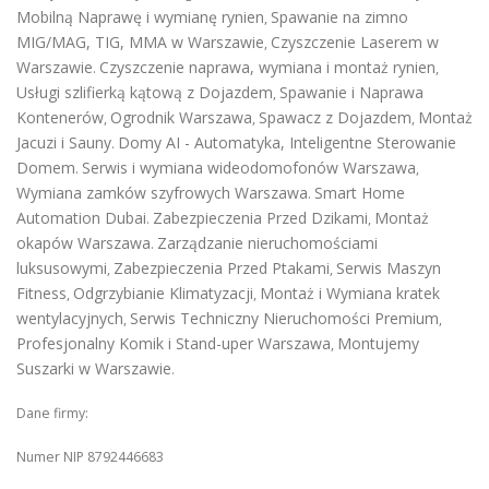
Mobilną Naprawę i wymianę rynien
Spawanie na zimno
,
MIG/MAG, TIG, MMA w Warszawie
Czyszczenie Laserem w
,
Warszawie
Czyszczenie naprawa, wymiana i montaż rynien
.
,
Usługi szlifierką kątową z Dojazdem
Spawanie i Naprawa
,
Kontenerów
Ogrodnik Warszawa
Spawacz z Dojazdem
Montaż
,
,
,
Jacuzi i Sauny
Domy AI - Automatyka, Inteligentne Sterowanie
.
Domem
Serwis i wymiana wideodomofonów Warszawa
.
,
Wymiana zamków szyfrowych Warszawa
Smart Home
.
Automation Dubai
Zabezpieczenia Przed Dzikami
Montaż
.
,
okapów Warszawa
Zarządzanie nieruchomościami
.
luksusowymi
Zabezpieczenia Przed Ptakami
Serwis Maszyn
,
,
Fitness
Odgrzybianie Klimatyzacji
Montaż i Wymiana kratek
,
,
wentylacyjnych
Serwis Techniczny Nieruchomości Premium
,
,
Profesjonalny Komik i Stand-uper Warszawa
Montujemy
,
Suszarki w Warszawie
.
Dane firmy:
Numer NIP 8792446683