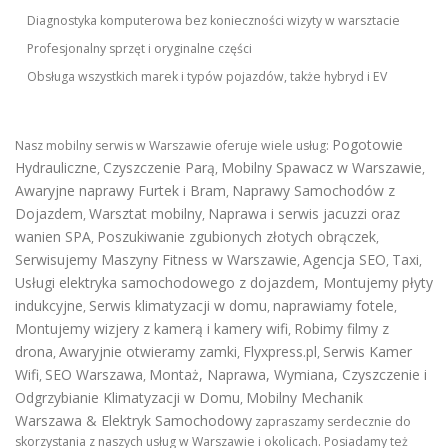
Diagnostyka komputerowa bez konieczności wizyty w warsztacie
Profesjonalny sprzęt i oryginalne części
Obsługa wszystkich marek i typów pojazdów, także hybryd i EV
Pogotowie
Nasz mobilny serwis w Warszawie oferuje wiele usług:
Hydrauliczne
Czyszczenie Parą
Mobilny Spawacz w Warszawie
,
,
,
Awaryjne naprawy Furtek i Bram
Naprawy Samochodów z
,
Dojazdem
Warsztat mobilny
Naprawa i serwis jacuzzi oraz
,
,
wanien SPA
Poszukiwanie zgubionych złotych obrączek
,
,
Serwisujemy Maszyny Fitness w Warszawie
Agencja SEO
Taxi
,
,
,
Usługi elektryka samochodowego z dojazdem
,
Montujemy płyty
indukcyjne
Serwis klimatyzacji w domu
naprawiamy fotele
,
,
,
Montujemy wizjery z kamerą i kamery wifi
Robimy filmy z
,
drona
Awaryjnie otwieramy zamki
Flyxpress.pl
Serwis Kamer
,
,
,
Wifi
SEO Warszawa
Montaż, Naprawa, Wymiana, Czyszczenie i
,
,
Odgrzybianie Klimatyzacji w Domu
Mobilny Mechanik
,
Warszawa & Elektryk Samochodowy
zapraszamy serdecznie do
skorzystania z naszych usług w Warszawie i okolicach. Posiadamy też