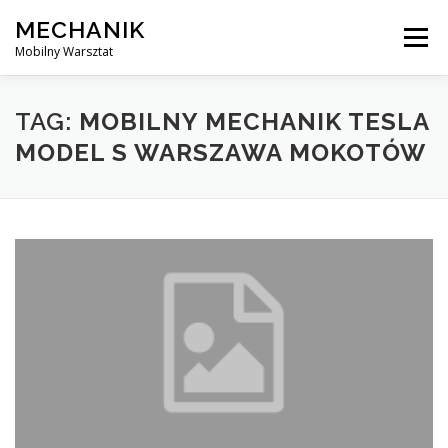
Skip
MECHANIK
to
Menu
content
Mobilny Warsztat
MOBILNY MECHANIK
ELEKTRYK SAMOCHODOWY
TAG:
MOBILNY MECHANIK TESLA
MODEL S WARSZAWA MOKOTÓW
BLOG
KONTAKT