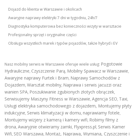
Dojazd do klienta w Warszawie i okolicach
Awaryjne naprawy elektryki 7 dni w tygodniu, 24h/7
Diagnostyka komputerowa bez konieczności wizyty w warsztacie
Profesjonalny sprzęt i oryginalne części
Obsługa wszystkich marek i typów pojazdów, także hybryd i EV
Pogotowie
Nasz mobilny serwis w Warszawie oferuje wiele usług:
Hydrauliczne
Czyszczenie Parą
Mobilny Spawacz w Warszawie
,
,
,
Awaryjne naprawy Furtek i Bram
Naprawy Samochodów z
,
Dojazdem
Warsztat mobilny
Naprawa i serwis jacuzzi oraz
,
,
wanien SPA
Poszukiwanie zgubionych złotych obrączek
,
,
Serwisujemy Maszyny Fitness w Warszawie
Agencja SEO
Taxi
,
,
,
Usługi elektryka samochodowego z dojazdem
,
Montujemy płyty
indukcyjne
Serwis klimatyzacji w domu
naprawiamy fotele
,
,
,
Montujemy wizjery z kamerą i kamery wifi
Robimy filmy z
,
drona
Awaryjnie otwieramy zamki
Flyxpress.pl
Serwis Kamer
,
,
,
Wifi
SEO Warszawa
Montaż, Naprawa, Wymiana, Czyszczenie i
,
,