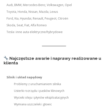
Audi, BMW, Mercedes-Benz, Volkswagen, Opel
Toyota, Honda, Nissan, Mazda, Lexus
Ford, Kia, Hyundai, Renault, Peugeot, Citroën
Skoda, Seat, Fiat, Alfa Romeo
Tesla i inne auta elektryczne/hybrydowe
Najczęstsze awarie i naprawy realizowane u
klienta
Silnik i układ napędowy
Problemy z uruchamianiem silnika
Usterki rozrządu i pasków klinowych
Wycieki oleju i płynów eksploatacyjnych
Wymiana uszczelek i głowic