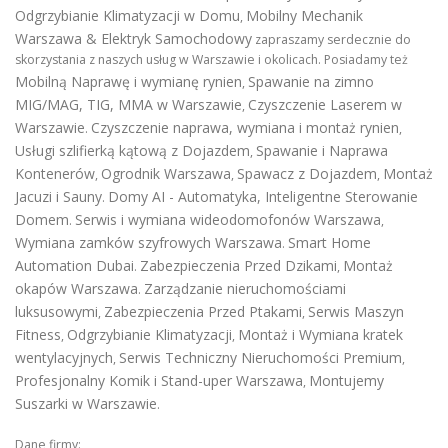
Odgrzybianie Klimatyzacji w Domu
Mobilny Mechanik
,
Warszawa & Elektryk Samochodowy
zapraszamy serdecznie do
skorzystania z naszych usług w Warszawie i okolicach. Posiadamy też
Mobilną Naprawę i wymianę rynien
Spawanie na zimno
,
MIG/MAG, TIG, MMA w Warszawie
Czyszczenie Laserem w
,
Warszawie
Czyszczenie naprawa, wymiana i montaż rynien
.
,
Usługi szlifierką kątową z Dojazdem
Spawanie i Naprawa
,
Kontenerów
Ogrodnik Warszawa
Spawacz z Dojazdem
Montaż
,
,
,
Jacuzi i Sauny
Domy AI - Automatyka, Inteligentne Sterowanie
.
Domem
Serwis i wymiana wideodomofonów Warszawa
.
,
Wymiana zamków szyfrowych Warszawa
Smart Home
.
Automation Dubai
Zabezpieczenia Przed Dzikami
Montaż
.
,
okapów Warszawa
Zarządzanie nieruchomościami
.
luksusowymi
Zabezpieczenia Przed Ptakami
Serwis Maszyn
,
,
Fitness
Odgrzybianie Klimatyzacji
Montaż i Wymiana kratek
,
,
wentylacyjnych
Serwis Techniczny Nieruchomości Premium
,
,
Profesjonalny Komik i Stand-uper Warszawa
Montujemy
,
Suszarki w Warszawie
.
Dane firmy: