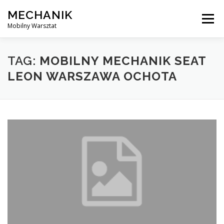
Skip
MECHANIK
to
Menu
content
Mobilny Warsztat
MOBILNY MECHANIK
ELEKTRYK SAMOCHODOWY
TAG:
MOBILNY MECHANIK SEAT
LEON WARSZAWA OCHOTA
BLOG
KONTAKT