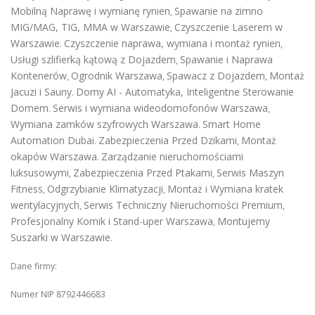
Mobilną Naprawę i wymianę rynien
Spawanie na zimno
,
MIG/MAG, TIG, MMA w Warszawie
Czyszczenie Laserem w
,
Warszawie
Czyszczenie naprawa, wymiana i montaż rynien
.
,
Usługi szlifierką kątową z Dojazdem
Spawanie i Naprawa
,
Kontenerów
Ogrodnik Warszawa
Spawacz z Dojazdem
Montaż
,
,
,
Jacuzi i Sauny
Domy AI - Automatyka, Inteligentne Sterowanie
.
Domem
Serwis i wymiana wideodomofonów Warszawa
.
,
Wymiana zamków szyfrowych Warszawa
Smart Home
.
Automation Dubai
Zabezpieczenia Przed Dzikami
Montaż
.
,
okapów Warszawa
Zarządzanie nieruchomościami
.
luksusowymi
Zabezpieczenia Przed Ptakami
Serwis Maszyn
,
,
Fitness
Odgrzybianie Klimatyzacji
Montaż i Wymiana kratek
,
,
wentylacyjnych
Serwis Techniczny Nieruchomości Premium
,
,
Profesjonalny Komik i Stand-uper Warszawa
Montujemy
,
Suszarki w Warszawie
.
Dane firmy:
Numer NIP 8792446683