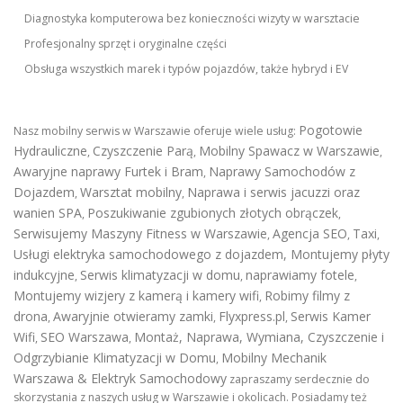
Diagnostyka komputerowa bez konieczności wizyty w warsztacie
Profesjonalny sprzęt i oryginalne części
Obsługa wszystkich marek i typów pojazdów, także hybryd i EV
Pogotowie
Nasz mobilny serwis w Warszawie oferuje wiele usług:
Hydrauliczne
Czyszczenie Parą
Mobilny Spawacz w Warszawie
,
,
,
Awaryjne naprawy Furtek i Bram
Naprawy Samochodów z
,
Dojazdem
Warsztat mobilny
Naprawa i serwis jacuzzi oraz
,
,
wanien SPA
Poszukiwanie zgubionych złotych obrączek
,
,
Serwisujemy Maszyny Fitness w Warszawie
Agencja SEO
Taxi
,
,
,
Usługi elektryka samochodowego z dojazdem
,
Montujemy płyty
indukcyjne
Serwis klimatyzacji w domu
naprawiamy fotele
,
,
,
Montujemy wizjery z kamerą i kamery wifi
Robimy filmy z
,
drona
Awaryjnie otwieramy zamki
Flyxpress.pl
Serwis Kamer
,
,
,
Wifi
SEO Warszawa
Montaż, Naprawa, Wymiana, Czyszczenie i
,
,
Odgrzybianie Klimatyzacji w Domu
Mobilny Mechanik
,
Warszawa & Elektryk Samochodowy
zapraszamy serdecznie do
skorzystania z naszych usług w Warszawie i okolicach. Posiadamy też