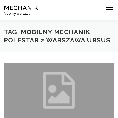
Skip
MECHANIK
to
Menu
content
Mobilny Warsztat
MOBILNY MECHANIK
ELEKTRYK SAMOCHODOWY
TAG:
MOBILNY MECHANIK
POLESTAR 2 WARSZAWA URSUS
BLOG
KONTAKT