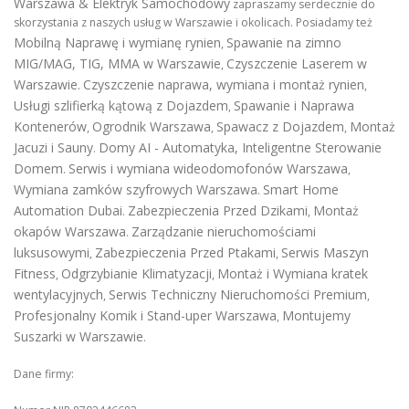
Warszawa & Elektryk Samochodowy
zapraszamy serdecznie do
skorzystania z naszych usług w Warszawie i okolicach. Posiadamy też
Mobilną Naprawę i wymianę rynien
Spawanie na zimno
,
MIG/MAG, TIG, MMA w Warszawie
Czyszczenie Laserem w
,
Warszawie
Czyszczenie naprawa, wymiana i montaż rynien
.
,
Usługi szlifierką kątową z Dojazdem
Spawanie i Naprawa
,
Kontenerów
Ogrodnik Warszawa
Spawacz z Dojazdem
Montaż
,
,
,
Jacuzi i Sauny
Domy AI - Automatyka, Inteligentne Sterowanie
.
Domem
Serwis i wymiana wideodomofonów Warszawa
.
,
Wymiana zamków szyfrowych Warszawa
Smart Home
.
Automation Dubai
Zabezpieczenia Przed Dzikami
Montaż
.
,
okapów Warszawa
Zarządzanie nieruchomościami
.
luksusowymi
Zabezpieczenia Przed Ptakami
Serwis Maszyn
,
,
Fitness
Odgrzybianie Klimatyzacji
Montaż i Wymiana kratek
,
,
wentylacyjnych
Serwis Techniczny Nieruchomości Premium
,
,
Profesjonalny Komik i Stand-uper Warszawa
Montujemy
,
Suszarki w Warszawie
.
Dane firmy: