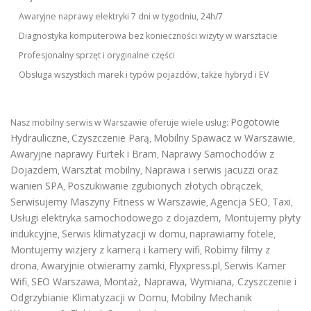
Awaryjne naprawy elektryki 7 dni w tygodniu, 24h/7
Diagnostyka komputerowa bez konieczności wizyty w warsztacie
Profesjonalny sprzęt i oryginalne części
Obsługa wszystkich marek i typów pojazdów, także hybryd i EV
Pogotowie
Nasz mobilny serwis w Warszawie oferuje wiele usług:
Hydrauliczne
Czyszczenie Parą
Mobilny Spawacz w Warszawie
,
,
,
Awaryjne naprawy Furtek i Bram
Naprawy Samochodów z
,
Dojazdem
Warsztat mobilny
Naprawa i serwis jacuzzi oraz
,
,
wanien SPA
Poszukiwanie zgubionych złotych obrączek
,
,
Serwisujemy Maszyny Fitness w Warszawie
Agencja SEO
Taxi
,
,
,
Usługi elektryka samochodowego z dojazdem
,
Montujemy płyty
indukcyjne
Serwis klimatyzacji w domu
naprawiamy fotele
,
,
,
Montujemy wizjery z kamerą i kamery wifi
Robimy filmy z
,
drona
Awaryjnie otwieramy zamki
Flyxpress.pl
Serwis Kamer
,
,
,
Wifi
SEO Warszawa
Montaż, Naprawa, Wymiana, Czyszczenie i
,
,
Odgrzybianie Klimatyzacji w Domu
Mobilny Mechanik
,