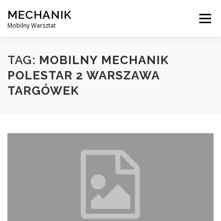
Skip
MECHANIK
to
Menu
content
Mobilny Warsztat
MOBILNY MECHANIK
ELEKTRYK SAMOCHODOWY
TAG:
MOBILNY MECHANIK
POLESTAR 2 WARSZAWA
TARGÓWEK
BLOG
KONTAKT