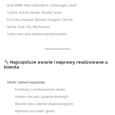
Audi, BMW, Mercedes-Benz, Volkswagen, Opel
Toyota, Honda, Nissan, Mazda, Lexus
Ford, Kia, Hyundai, Renault, Peugeot, Citroën
Skoda, Seat, Fiat, Alfa Romeo
Tesla i inne auta elektryczne/hybrydowe
Najczęstsze awarie i naprawy realizowane u
klienta
Silnik i układ napędowy
Problemy z uruchamianiem silnika
Usterki rozrządu i pasków klinowych
Wycieki oleju i płynów eksploatacyjnych
Wymiana uszczelek i głowic