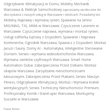
Odgrzybianie Klimatyzacji w Domu
Mobilny Mechanik
,
Warszawa & Elektryk Samochodowy
zapraszamy serdecznie do
skorzystania z naszych usług w Warszawie i okolicach. Posiadamy też
Mobilną Naprawę i wymianę rynien
Spawanie na zimno
,
MIG/MAG, TIG, MMA w Warszawie
Czyszczenie Laserem w
,
Warszawie
Czyszczenie naprawa, wymiana i montaż rynien
.
,
Usługi szlifierką kątową z Dojazdem
Spawanie i Naprawa
,
Kontenerów
Ogrodnik Warszawa
Spawacz z Dojazdem
Montaż
,
,
,
Jacuzi i Sauny
Domy AI - Automatyka, Inteligentne Sterowanie
.
Domem
Serwis i wymiana wideodomofonów Warszawa
.
,
Wymiana zamków szyfrowych Warszawa
Smart Home
.
Automation Dubai
Zabezpieczenia Przed Dzikami
Montaż
.
,
okapów Warszawa
Zarządzanie nieruchomościami
.
luksusowymi
Zabezpieczenia Przed Ptakami
Serwis Maszyn
,
,
Fitness
Odgrzybianie Klimatyzacji
Montaż i Wymiana kratek
,
,
wentylacyjnych
Serwis Techniczny Nieruchomości Premium
,
,
Profesjonalny Komik i Stand-uper Warszawa
Montujemy
,
Suszarki w Warszawie
.
Dane firmy: