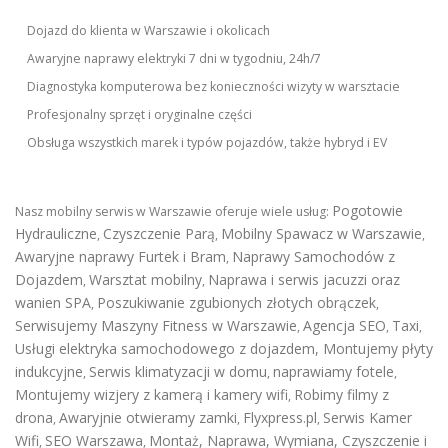
Dojazd do klienta w Warszawie i okolicach
Awaryjne naprawy elektryki 7 dni w tygodniu, 24h/7
Diagnostyka komputerowa bez konieczności wizyty w warsztacie
Profesjonalny sprzęt i oryginalne części
Obsługa wszystkich marek i typów pojazdów, także hybryd i EV
Pogotowie
Nasz mobilny serwis w Warszawie oferuje wiele usług:
Hydrauliczne
Czyszczenie Parą
Mobilny Spawacz w Warszawie
,
,
,
Awaryjne naprawy Furtek i Bram
Naprawy Samochodów z
,
Dojazdem
Warsztat mobilny
Naprawa i serwis jacuzzi oraz
,
,
wanien SPA
Poszukiwanie zgubionych złotych obrączek
,
,
Serwisujemy Maszyny Fitness w Warszawie
Agencja SEO
Taxi
,
,
,
Usługi elektryka samochodowego z dojazdem
,
Montujemy płyty
indukcyjne
Serwis klimatyzacji w domu
naprawiamy fotele
,
,
,
Montujemy wizjery z kamerą i kamery wifi
Robimy filmy z
,
drona
Awaryjnie otwieramy zamki
Flyxpress.pl
Serwis Kamer
,
,
,
Wifi
SEO Warszawa
Montaż, Naprawa, Wymiana, Czyszczenie i
,
,