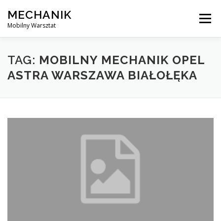
Skip
MECHANIK
to
Menu
content
Mobilny Warsztat
MOBILNY MECHANIK
ELEKTRYK SAMOCHODOWY
TAG:
MOBILNY MECHANIK OPEL
ASTRA WARSZAWA BIAŁOŁĘKA
BLOG
KONTAKT