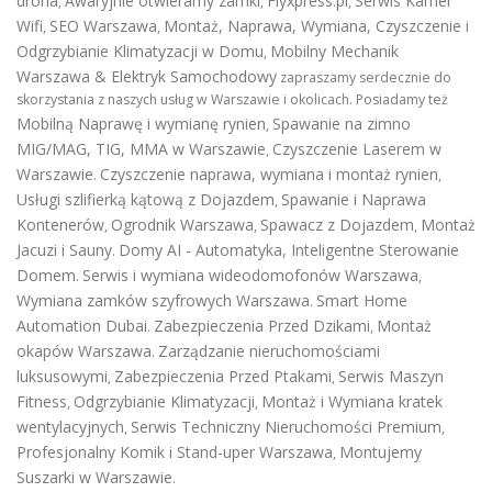
drona
Awaryjnie otwieramy zamki
Flyxpress.pl
Serwis Kamer
,
,
,
Wifi
SEO Warszawa
Montaż, Naprawa, Wymiana, Czyszczenie i
,
,
Odgrzybianie Klimatyzacji w Domu
Mobilny Mechanik
,
Warszawa & Elektryk Samochodowy
zapraszamy serdecznie do
skorzystania z naszych usług w Warszawie i okolicach. Posiadamy też
Mobilną Naprawę i wymianę rynien
Spawanie na zimno
,
MIG/MAG, TIG, MMA w Warszawie
Czyszczenie Laserem w
,
Warszawie
Czyszczenie naprawa, wymiana i montaż rynien
.
,
Usługi szlifierką kątową z Dojazdem
Spawanie i Naprawa
,
Kontenerów
Ogrodnik Warszawa
Spawacz z Dojazdem
Montaż
,
,
,
Jacuzi i Sauny
Domy AI - Automatyka, Inteligentne Sterowanie
.
Domem
Serwis i wymiana wideodomofonów Warszawa
.
,
Wymiana zamków szyfrowych Warszawa
Smart Home
.
Automation Dubai
Zabezpieczenia Przed Dzikami
Montaż
.
,
okapów Warszawa
Zarządzanie nieruchomościami
.
luksusowymi
Zabezpieczenia Przed Ptakami
Serwis Maszyn
,
,
Fitness
Odgrzybianie Klimatyzacji
Montaż i Wymiana kratek
,
,
wentylacyjnych
Serwis Techniczny Nieruchomości Premium
,
,
Profesjonalny Komik i Stand-uper Warszawa
Montujemy
,
Suszarki w Warszawie
.