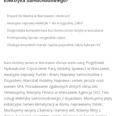
Elektryka Samochodowego?
Dojazd do klienta w Warszawie i okolicach
Awaryjne naprawy elektryki 7 dni w tygodniu, 24h/7
Diagnostyka komputerowa bez konieczności wizyty w warsztacie
Profesjonalny sprzęt i oryginalne części
Obsługa wszystkich marek i typów pojazdów, także hybryd i EV
Pogotowie
Nasz mobilny serwis w Warszawie oferuje wiele usług:
Hydrauliczne
Czyszczenie Parą
Mobilny Spawacz w Warszawie
,
,
,
Awaryjne naprawy Furtek i Bram
Naprawy Samochodów z
,
Dojazdem
Warsztat mobilny
Naprawa i serwis jacuzzi oraz
,
,
wanien SPA
Poszukiwanie zgubionych złotych obrączek
,
,
Serwisujemy Maszyny Fitness w Warszawie
Agencja SEO
Taxi
,
,
,
Usługi elektryka samochodowego z dojazdem
,
Montujemy płyty
indukcyjne
Serwis klimatyzacji w domu
naprawiamy fotele
,
,
,
Montujemy wizjery z kamerą i kamery wifi
Robimy filmy z
,