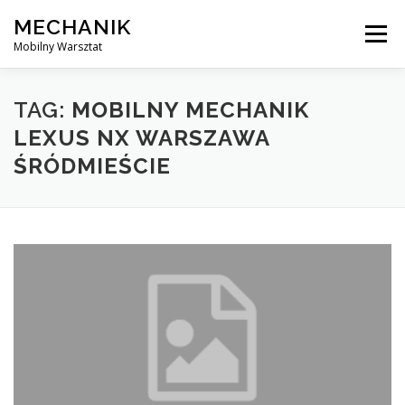
Skip
MECHANIK
to
Menu
content
Mobilny Warsztat
MOBILNY MECHANIK
ELEKTRYK SAMOCHODOWY
TAG:
MOBILNY MECHANIK
LEXUS NX WARSZAWA
ŚRÓDMIEŚCIE
BLOG
KONTAKT