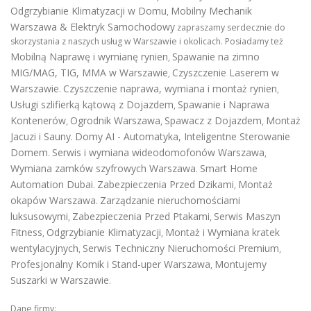
Odgrzybianie Klimatyzacji w Domu
Mobilny Mechanik
,
Warszawa & Elektryk Samochodowy
zapraszamy serdecznie do
skorzystania z naszych usług w Warszawie i okolicach. Posiadamy też
Mobilną Naprawę i wymianę rynien
Spawanie na zimno
,
MIG/MAG, TIG, MMA w Warszawie
Czyszczenie Laserem w
,
Warszawie
Czyszczenie naprawa, wymiana i montaż rynien
.
,
Usługi szlifierką kątową z Dojazdem
Spawanie i Naprawa
,
Kontenerów
Ogrodnik Warszawa
Spawacz z Dojazdem
Montaż
,
,
,
Jacuzi i Sauny
Domy AI - Automatyka, Inteligentne Sterowanie
.
Domem
Serwis i wymiana wideodomofonów Warszawa
.
,
Wymiana zamków szyfrowych Warszawa
Smart Home
.
Automation Dubai
Zabezpieczenia Przed Dzikami
Montaż
.
,
okapów Warszawa
Zarządzanie nieruchomościami
.
luksusowymi
Zabezpieczenia Przed Ptakami
Serwis Maszyn
,
,
Fitness
Odgrzybianie Klimatyzacji
Montaż i Wymiana kratek
,
,
wentylacyjnych
Serwis Techniczny Nieruchomości Premium
,
,
Profesjonalny Komik i Stand-uper Warszawa
Montujemy
,
Suszarki w Warszawie
.
Dane firmy: