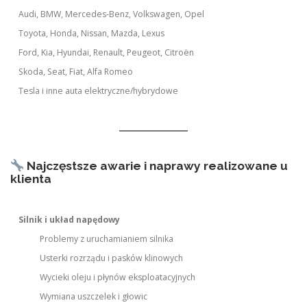
Audi, BMW, Mercedes-Benz, Volkswagen, Opel
Toyota, Honda, Nissan, Mazda, Lexus
Ford, Kia, Hyundai, Renault, Peugeot, Citroën
Skoda, Seat, Fiat, Alfa Romeo
Tesla i inne auta elektryczne/hybrydowe
Najczęstsze awarie i naprawy realizowane u
klienta
Silnik i układ napędowy
Problemy z uruchamianiem silnika
Usterki rozrządu i pasków klinowych
Wycieki oleju i płynów eksploatacyjnych
Wymiana uszczelek i głowic