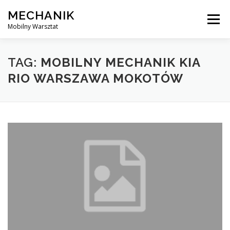
Skip
MECHANIK
to
Menu
content
Mobilny Warsztat
MOBILNY MECHANIK
ELEKTRYK SAMOCHODOWY
TAG:
MOBILNY MECHANIK KIA
RIO WARSZAWA MOKOTÓW
BLOG
KONTAKT