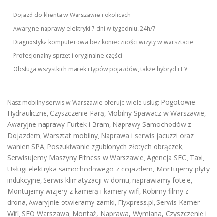
Dojazd do klienta w Warszawie i okolicach
Awaryjne naprawy elektryki 7 dni w tygodniu, 24h/7
Diagnostyka komputerowa bez konieczności wizyty w warsztacie
Profesjonalny sprzęt i oryginalne części
Obsługa wszystkich marek i typów pojazdów, także hybryd i EV
Pogotowie
Nasz mobilny serwis w Warszawie oferuje wiele usług:
Hydrauliczne
Czyszczenie Parą
Mobilny Spawacz w Warszawie
,
,
,
Awaryjne naprawy Furtek i Bram
Naprawy Samochodów z
,
Dojazdem
Warsztat mobilny
Naprawa i serwis jacuzzi oraz
,
,
wanien SPA
Poszukiwanie zgubionych złotych obrączek
,
,
Serwisujemy Maszyny Fitness w Warszawie
Agencja SEO
Taxi
,
,
,
Usługi elektryka samochodowego z dojazdem
,
Montujemy płyty
indukcyjne
Serwis klimatyzacji w domu
naprawiamy fotele
,
,
,
Montujemy wizjery z kamerą i kamery wifi
Robimy filmy z
,
drona
Awaryjnie otwieramy zamki
Flyxpress.pl
Serwis Kamer
,
,
,
Wifi
SEO Warszawa
Montaż, Naprawa, Wymiana, Czyszczenie i
,
,