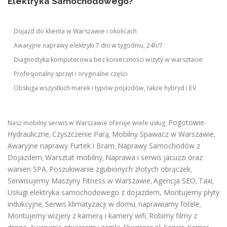
Elektryka Samochodowego?
Dojazd do klienta w Warszawie i okolicach
Awaryjne naprawy elektryki 7 dni w tygodniu, 24h/7
Diagnostyka komputerowa bez konieczności wizyty w warsztacie
Profesjonalny sprzęt i oryginalne części
Obsługa wszystkich marek i typów pojazdów, także hybryd i EV
Pogotowie
Nasz mobilny serwis w Warszawie oferuje wiele usług:
Hydrauliczne
Czyszczenie Parą
Mobilny Spawacz w Warszawie
,
,
,
Awaryjne naprawy Furtek i Bram
Naprawy Samochodów z
,
Dojazdem
Warsztat mobilny
Naprawa i serwis jacuzzi oraz
,
,
wanien SPA
Poszukiwanie zgubionych złotych obrączek
,
,
Serwisujemy Maszyny Fitness w Warszawie
Agencja SEO
Taxi
,
,
,
Usługi elektryka samochodowego z dojazdem
,
Montujemy płyty
indukcyjne
Serwis klimatyzacji w domu
naprawiamy fotele
,
,
,
Montujemy wizjery z kamerą i kamery wifi
Robimy filmy z
,