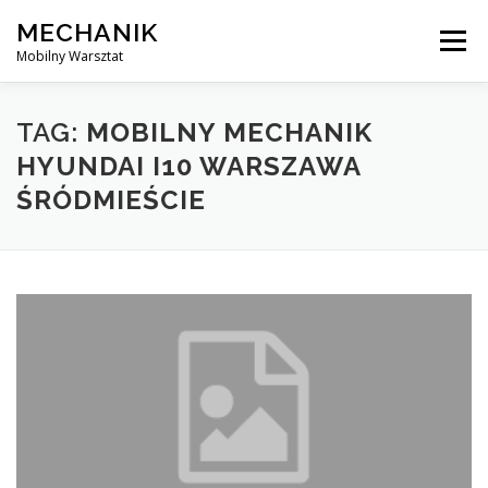
Skip
MECHANIK
to
Menu
content
Mobilny Warsztat
MOBILNY MECHANIK
ELEKTRYK SAMOCHODOWY
TAG:
MOBILNY MECHANIK
HYUNDAI I10 WARSZAWA
ŚRÓDMIEŚCIE
BLOG
KONTAKT