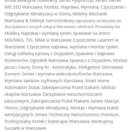
drona
Awaryjnie otwieramy zamki
Flyxpress.pl
Serwis Kamer
,
,
,
Wifi
SEO Warszawa
Montaż, Naprawa, Wymiana, Czyszczenie i
,
,
Odgrzybianie Klimatyzacji w Domu
Mobilny Mechanik
,
Warszawa & Elektryk Samochodowy
zapraszamy serdecznie do
skorzystania z naszych usług w Warszawie i okolicach. Posiadamy też
Mobilną Naprawę i wymianę rynien
Spawanie na zimno
,
MIG/MAG, TIG, MMA w Warszawie
Czyszczenie Laserem w
,
Warszawie
Czyszczenie naprawa, wymiana i montaż rynien
.
,
Usługi szlifierką kątową z Dojazdem
Spawanie i Naprawa
,
Kontenerów
Ogrodnik Warszawa
Spawacz z Dojazdem
Montaż
,
,
,
Jacuzi i Sauny
Domy AI - Automatyka, Inteligentne Sterowanie
.
Domem
Serwis i wymiana wideodomofonów Warszawa
.
,
Wymiana zamków szyfrowych Warszawa
Smart Home
.
Automation Dubai
Zabezpieczenia Przed Dzikami
Montaż
.
,
okapów Warszawa
Zarządzanie nieruchomościami
.
luksusowymi
Zabezpieczenia Przed Ptakami
Serwis Maszyn
,
,
Fitness
Odgrzybianie Klimatyzacji
Montaż i Wymiana kratek
,
,
wentylacyjnych
Serwis Techniczny Nieruchomości Premium
,
,
Profesjonalny Komik i Stand-uper Warszawa
Montujemy
,
Suszarki w Warszawie
.