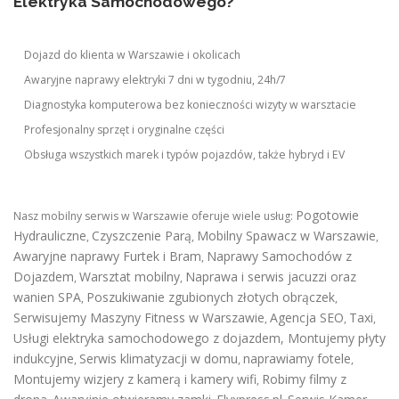
Elektryka Samochodowego?
Dojazd do klienta w Warszawie i okolicach
Awaryjne naprawy elektryki 7 dni w tygodniu, 24h/7
Diagnostyka komputerowa bez konieczności wizyty w warsztacie
Profesjonalny sprzęt i oryginalne części
Obsługa wszystkich marek i typów pojazdów, także hybryd i EV
Pogotowie
Nasz mobilny serwis w Warszawie oferuje wiele usług:
Hydrauliczne
Czyszczenie Parą
Mobilny Spawacz w Warszawie
,
,
,
Awaryjne naprawy Furtek i Bram
Naprawy Samochodów z
,
Dojazdem
Warsztat mobilny
Naprawa i serwis jacuzzi oraz
,
,
wanien SPA
Poszukiwanie zgubionych złotych obrączek
,
,
Serwisujemy Maszyny Fitness w Warszawie
Agencja SEO
Taxi
,
,
,
Usługi elektryka samochodowego z dojazdem
,
Montujemy płyty
indukcyjne
Serwis klimatyzacji w domu
naprawiamy fotele
,
,
,
Montujemy wizjery z kamerą i kamery wifi
Robimy filmy z
,