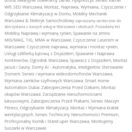
drona
Awaryjnie otwieramy zamki
Flyxpress.pl
Serwis Kamer
,
,
,
Wifi
SEO Warszawa
Montaż, Naprawa, Wymiana, Czyszczenie i
,
,
Odgrzybianie Klimatyzacji w Domu
Mobilny Mechanik
,
Warszawa & Elektryk Samochodowy
zapraszamy serdecznie do
skorzystania z naszych usług w Warszawie i okolicach. Posiadamy też
Mobilną Naprawę i wymianę rynien
Spawanie na zimno
,
MIG/MAG, TIG, MMA w Warszawie
Czyszczenie Laserem w
,
Warszawie
Czyszczenie naprawa, wymiana i montaż rynien
.
,
Usługi szlifierką kątową z Dojazdem
Spawanie i Naprawa
,
Kontenerów
Ogrodnik Warszawa
Spawacz z Dojazdem
Montaż
,
,
,
Jacuzi i Sauny
Domy AI - Automatyka, Inteligentne Sterowanie
.
Domem
Serwis i wymiana wideodomofonów Warszawa
.
,
Wymiana zamków szyfrowych Warszawa
Smart Home
.
Automation Dubai
Zabezpieczenia Przed Dzikami
Montaż
.
,
okapów Warszawa
Zarządzanie nieruchomościami
.
luksusowymi
Zabezpieczenia Przed Ptakami
Serwis Maszyn
,
,
Fitness
Odgrzybianie Klimatyzacji
Montaż i Wymiana kratek
,
,
wentylacyjnych
Serwis Techniczny Nieruchomości Premium
,
,
Profesjonalny Komik i Stand-uper Warszawa
Montujemy
,
Suszarki w Warszawie
.