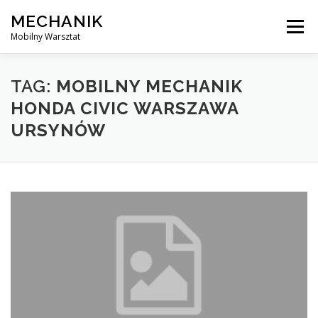
Skip
MECHANIK
to
Menu
content
Mobilny Warsztat
MOBILNY MECHANIK
ELEKTRYK SAMOCHODOWY
TAG:
MOBILNY MECHANIK
HONDA CIVIC WARSZAWA
URSYNÓW
BLOG
KONTAKT