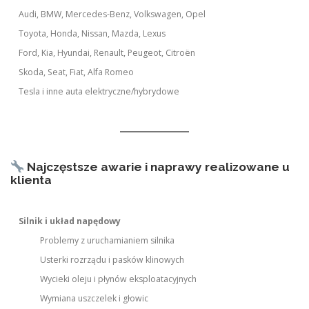
Audi, BMW, Mercedes-Benz, Volkswagen, Opel
Toyota, Honda, Nissan, Mazda, Lexus
Ford, Kia, Hyundai, Renault, Peugeot, Citroën
Skoda, Seat, Fiat, Alfa Romeo
Tesla i inne auta elektryczne/hybrydowe
Najczęstsze awarie i naprawy realizowane u
klienta
Silnik i układ napędowy
Problemy z uruchamianiem silnika
Usterki rozrządu i pasków klinowych
Wycieki oleju i płynów eksploatacyjnych
Wymiana uszczelek i głowic