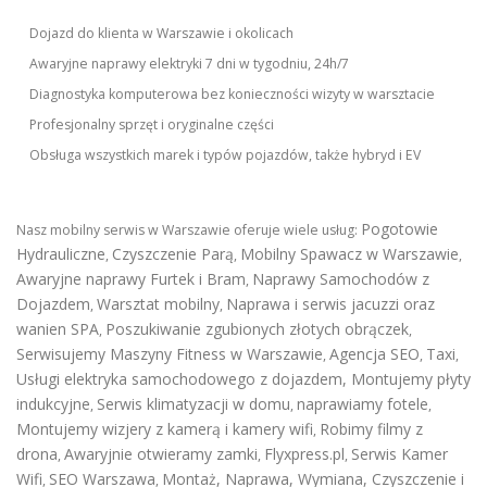
Dojazd do klienta w Warszawie i okolicach
Awaryjne naprawy elektryki 7 dni w tygodniu, 24h/7
Diagnostyka komputerowa bez konieczności wizyty w warsztacie
Profesjonalny sprzęt i oryginalne części
Obsługa wszystkich marek i typów pojazdów, także hybryd i EV
Pogotowie
Nasz mobilny serwis w Warszawie oferuje wiele usług:
Hydrauliczne
Czyszczenie Parą
Mobilny Spawacz w Warszawie
,
,
,
Awaryjne naprawy Furtek i Bram
Naprawy Samochodów z
,
Dojazdem
Warsztat mobilny
Naprawa i serwis jacuzzi oraz
,
,
wanien SPA
Poszukiwanie zgubionych złotych obrączek
,
,
Serwisujemy Maszyny Fitness w Warszawie
Agencja SEO
Taxi
,
,
,
Usługi elektryka samochodowego z dojazdem
,
Montujemy płyty
indukcyjne
Serwis klimatyzacji w domu
naprawiamy fotele
,
,
,
Montujemy wizjery z kamerą i kamery wifi
Robimy filmy z
,
drona
Awaryjnie otwieramy zamki
Flyxpress.pl
Serwis Kamer
,
,
,
Wifi
SEO Warszawa
Montaż, Naprawa, Wymiana, Czyszczenie i
,
,