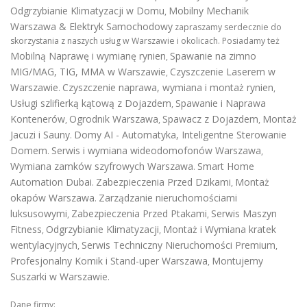
Odgrzybianie Klimatyzacji w Domu
Mobilny Mechanik
,
Warszawa & Elektryk Samochodowy
zapraszamy serdecznie do
skorzystania z naszych usług w Warszawie i okolicach. Posiadamy też
Mobilną Naprawę i wymianę rynien
Spawanie na zimno
,
MIG/MAG, TIG, MMA w Warszawie
Czyszczenie Laserem w
,
Warszawie
Czyszczenie naprawa, wymiana i montaż rynien
.
,
Usługi szlifierką kątową z Dojazdem
Spawanie i Naprawa
,
Kontenerów
Ogrodnik Warszawa
Spawacz z Dojazdem
Montaż
,
,
,
Jacuzi i Sauny
Domy AI - Automatyka, Inteligentne Sterowanie
.
Domem
Serwis i wymiana wideodomofonów Warszawa
.
,
Wymiana zamków szyfrowych Warszawa
Smart Home
.
Automation Dubai
Zabezpieczenia Przed Dzikami
Montaż
.
,
okapów Warszawa
Zarządzanie nieruchomościami
.
luksusowymi
Zabezpieczenia Przed Ptakami
Serwis Maszyn
,
,
Fitness
Odgrzybianie Klimatyzacji
Montaż i Wymiana kratek
,
,
wentylacyjnych
Serwis Techniczny Nieruchomości Premium
,
,
Profesjonalny Komik i Stand-uper Warszawa
Montujemy
,
Suszarki w Warszawie
.
Dane firmy: