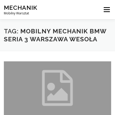
Skip
MECHANIK
to
Menu
content
Mobilny Warsztat
MOBILNY MECHANIK
ELEKTRYK SAMOCHODOWY
TAG:
MOBILNY MECHANIK BMW
SERIA 3 WARSZAWA WESOŁA
BLOG
KONTAKT