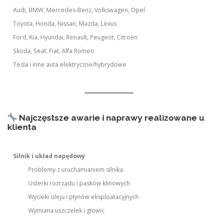
Audi, BMW, Mercedes-Benz, Volkswagen, Opel
Toyota, Honda, Nissan, Mazda, Lexus
Ford, Kia, Hyundai, Renault, Peugeot, Citroën
Skoda, Seat, Fiat, Alfa Romeo
Tesla i inne auta elektryczne/hybrydowe
Najczęstsze awarie i naprawy realizowane u
klienta
Silnik i układ napędowy
Problemy z uruchamianiem silnika
Usterki rozrządu i pasków klinowych
Wycieki oleju i płynów eksploatacyjnych
Wymiana uszczelek i głowic