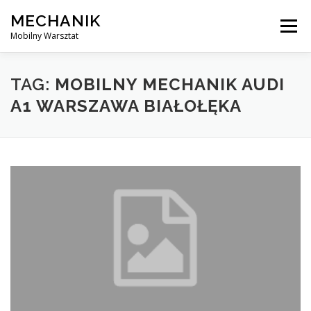
Skip
MECHANIK
to
Menu
content
Mobilny Warsztat
MOBILNY MECHANIK
ELEKTRYK SAMOCHODOWY
TAG:
MOBILNY MECHANIK AUDI
A1 WARSZAWA BIAŁOŁĘKA
BLOG
KONTAKT