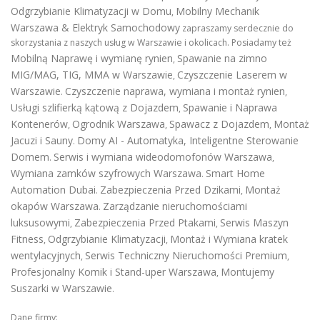
Odgrzybianie Klimatyzacji w Domu
Mobilny Mechanik
,
Warszawa & Elektryk Samochodowy
zapraszamy serdecznie do
skorzystania z naszych usług w Warszawie i okolicach. Posiadamy też
Mobilną Naprawę i wymianę rynien
Spawanie na zimno
,
MIG/MAG, TIG, MMA w Warszawie
Czyszczenie Laserem w
,
Warszawie
Czyszczenie naprawa, wymiana i montaż rynien
.
,
Usługi szlifierką kątową z Dojazdem
Spawanie i Naprawa
,
Kontenerów
Ogrodnik Warszawa
Spawacz z Dojazdem
Montaż
,
,
,
Jacuzi i Sauny
Domy AI - Automatyka, Inteligentne Sterowanie
.
Domem
Serwis i wymiana wideodomofonów Warszawa
.
,
Wymiana zamków szyfrowych Warszawa
Smart Home
.
Automation Dubai
Zabezpieczenia Przed Dzikami
Montaż
.
,
okapów Warszawa
Zarządzanie nieruchomościami
.
luksusowymi
Zabezpieczenia Przed Ptakami
Serwis Maszyn
,
,
Fitness
Odgrzybianie Klimatyzacji
Montaż i Wymiana kratek
,
,
wentylacyjnych
Serwis Techniczny Nieruchomości Premium
,
,
Profesjonalny Komik i Stand-uper Warszawa
Montujemy
,
Suszarki w Warszawie
.
Dane firmy: