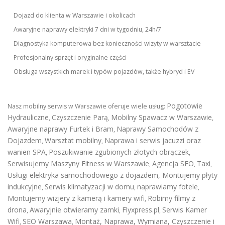
Dojazd do klienta w Warszawie i okolicach
Awaryjne naprawy elektryki 7 dni w tygodniu, 24h/7
Diagnostyka komputerowa bez konieczności wizyty w warsztacie
Profesjonalny sprzęt i oryginalne części
Obsługa wszystkich marek i typów pojazdów, także hybryd i EV
Pogotowie
Nasz mobilny serwis w Warszawie oferuje wiele usług:
Hydrauliczne
Czyszczenie Parą
Mobilny Spawacz w Warszawie
,
,
,
Awaryjne naprawy Furtek i Bram
Naprawy Samochodów z
,
Dojazdem
Warsztat mobilny
Naprawa i serwis jacuzzi oraz
,
,
wanien SPA
Poszukiwanie zgubionych złotych obrączek
,
,
Serwisujemy Maszyny Fitness w Warszawie
Agencja SEO
Taxi
,
,
,
Usługi elektryka samochodowego z dojazdem
,
Montujemy płyty
indukcyjne
Serwis klimatyzacji w domu
naprawiamy fotele
,
,
,
Montujemy wizjery z kamerą i kamery wifi
Robimy filmy z
,
drona
Awaryjnie otwieramy zamki
Flyxpress.pl
Serwis Kamer
,
,
,
Wifi
SEO Warszawa
Montaż, Naprawa, Wymiana, Czyszczenie i
,
,