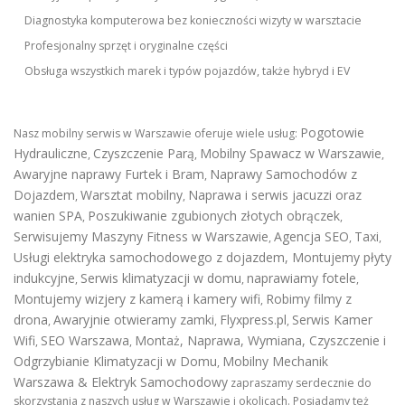
Diagnostyka komputerowa bez konieczności wizyty w warsztacie
Profesjonalny sprzęt i oryginalne części
Obsługa wszystkich marek i typów pojazdów, także hybryd i EV
Pogotowie
Nasz mobilny serwis w Warszawie oferuje wiele usług:
Hydrauliczne
Czyszczenie Parą
Mobilny Spawacz w Warszawie
,
,
,
Awaryjne naprawy Furtek i Bram
Naprawy Samochodów z
,
Dojazdem
Warsztat mobilny
Naprawa i serwis jacuzzi oraz
,
,
wanien SPA
Poszukiwanie zgubionych złotych obrączek
,
,
Serwisujemy Maszyny Fitness w Warszawie
Agencja SEO
Taxi
,
,
,
Usługi elektryka samochodowego z dojazdem
,
Montujemy płyty
indukcyjne
Serwis klimatyzacji w domu
naprawiamy fotele
,
,
,
Montujemy wizjery z kamerą i kamery wifi
Robimy filmy z
,
drona
Awaryjnie otwieramy zamki
Flyxpress.pl
Serwis Kamer
,
,
,
Wifi
SEO Warszawa
Montaż, Naprawa, Wymiana, Czyszczenie i
,
,
Odgrzybianie Klimatyzacji w Domu
Mobilny Mechanik
,
Warszawa & Elektryk Samochodowy
zapraszamy serdecznie do
skorzystania z naszych usług w Warszawie i okolicach. Posiadamy też