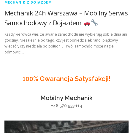
MECHANIK Z DOJAZDEM
Mechanik 24h Warszawa – Mobilny Serwis
Samochodowy z Dojazdem
Każdy kierowca wie, że awarie samochodu nie wybierają sobie dnia ani
godziny. Niezależnie od tego, czy jest poniedziałek rano, piątkowy
wieczór, czy niedziela po południu, Twój samochód może nagle
odmówić …
100% Gwarancja Satysfakcji!
Mobilny Mechanik
+48 570 933 114