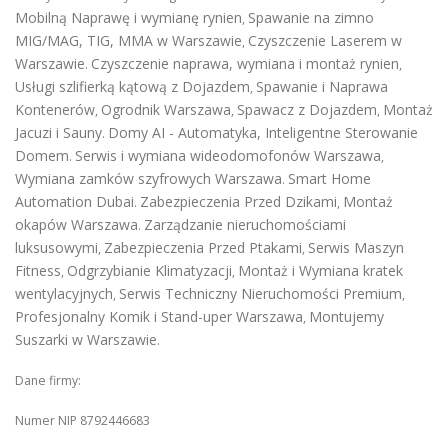
Mobilną Naprawę i wymianę rynien
Spawanie na zimno
,
MIG/MAG, TIG, MMA w Warszawie
Czyszczenie Laserem w
,
Warszawie
Czyszczenie naprawa, wymiana i montaż rynien
.
,
Usługi szlifierką kątową z Dojazdem
Spawanie i Naprawa
,
Kontenerów
Ogrodnik Warszawa
Spawacz z Dojazdem
Montaż
,
,
,
Jacuzi i Sauny
Domy AI - Automatyka, Inteligentne Sterowanie
.
Domem
Serwis i wymiana wideodomofonów Warszawa
.
,
Wymiana zamków szyfrowych Warszawa
Smart Home
.
Automation Dubai
Zabezpieczenia Przed Dzikami
Montaż
.
,
okapów Warszawa
Zarządzanie nieruchomościami
.
luksusowymi
Zabezpieczenia Przed Ptakami
Serwis Maszyn
,
,
Fitness
Odgrzybianie Klimatyzacji
Montaż i Wymiana kratek
,
,
wentylacyjnych
Serwis Techniczny Nieruchomości Premium
,
,
Profesjonalny Komik i Stand-uper Warszawa
Montujemy
,
Suszarki w Warszawie
.
Dane firmy:
Numer NIP 8792446683