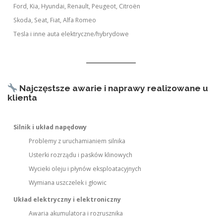
Ford, Kia, Hyundai, Renault, Peugeot, Citroën
Skoda, Seat, Fiat, Alfa Romeo
Tesla i inne auta elektryczne/hybrydowe
Najczęstsze awarie i naprawy realizowane u
klienta
Silnik i układ napędowy
Problemy z uruchamianiem silnika
Usterki rozrządu i pasków klinowych
Wycieki oleju i płynów eksploatacyjnych
Wymiana uszczelek i głowic
Układ elektryczny i elektroniczny
Awaria akumulatora i rozrusznika