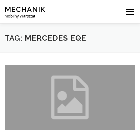
Skip
MECHANIK
to
Menu
content
Mobilny Warsztat
MOBILNY MECHANIK
ELEKTRYK SAMOCHODOWY
TAG:
MERCEDES EQE
BLOG
KONTAKT