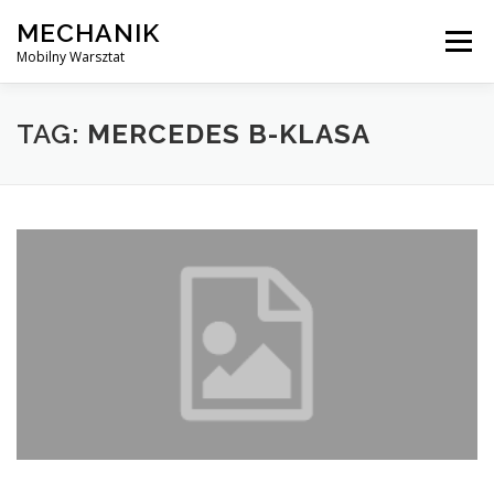
Skip
MECHANIK
to
Menu
content
Mobilny Warsztat
MOBILNY MECHANIK
ELEKTRYK SAMOCHODOWY
TAG:
MERCEDES B-KLASA
BLOG
KONTAKT