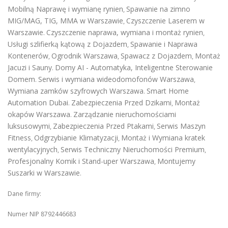
Mobilną Naprawę i wymianę rynien
Spawanie na zimno
,
MIG/MAG, TIG, MMA w Warszawie
Czyszczenie Laserem w
,
Warszawie
Czyszczenie naprawa, wymiana i montaż rynien
.
,
Usługi szlifierką kątową z Dojazdem
Spawanie i Naprawa
,
Kontenerów
Ogrodnik Warszawa
Spawacz z Dojazdem
Montaż
,
,
,
Jacuzi i Sauny
Domy AI - Automatyka, Inteligentne Sterowanie
.
Domem
Serwis i wymiana wideodomofonów Warszawa
.
,
Wymiana zamków szyfrowych Warszawa
Smart Home
.
Automation Dubai
Zabezpieczenia Przed Dzikami
Montaż
.
,
okapów Warszawa
Zarządzanie nieruchomościami
.
luksusowymi
Zabezpieczenia Przed Ptakami
Serwis Maszyn
,
,
Fitness
Odgrzybianie Klimatyzacji
Montaż i Wymiana kratek
,
,
wentylacyjnych
Serwis Techniczny Nieruchomości Premium
,
,
Profesjonalny Komik i Stand-uper Warszawa
Montujemy
,
Suszarki w Warszawie
.
Dane firmy:
Numer NIP 8792446683