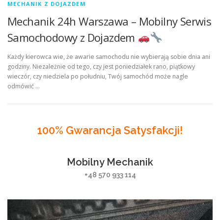
MECHANIK Z DOJAZDEM
Mechanik 24h Warszawa – Mobilny Serwis
Samochodowy z Dojazdem
Każdy kierowca wie, że awarie samochodu nie wybierają sobie dnia ani
godziny. Niezależnie od tego, czy jest poniedziałek rano, piątkowy
wieczór, czy niedziela po południu, Twój samochód może nagle
odmówić …
100% Gwarancja Satysfakcji!
Mobilny Mechanik
+48 570 933 114