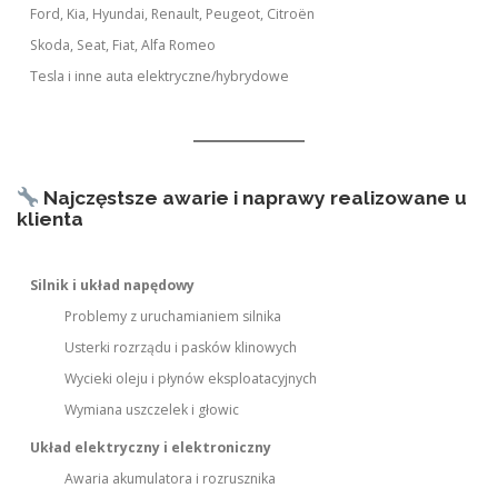
Ford, Kia, Hyundai, Renault, Peugeot, Citroën
Skoda, Seat, Fiat, Alfa Romeo
Tesla i inne auta elektryczne/hybrydowe
Najczęstsze awarie i naprawy realizowane u
klienta
Silnik i układ napędowy
Problemy z uruchamianiem silnika
Usterki rozrządu i pasków klinowych
Wycieki oleju i płynów eksploatacyjnych
Wymiana uszczelek i głowic
Układ elektryczny i elektroniczny
Awaria akumulatora i rozrusznika