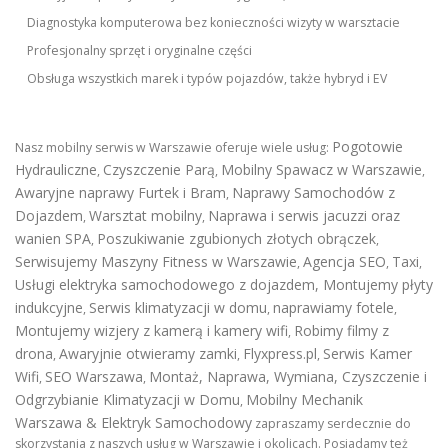
Diagnostyka komputerowa bez konieczności wizyty w warsztacie
Profesjonalny sprzęt i oryginalne części
Obsługa wszystkich marek i typów pojazdów, także hybryd i EV
Pogotowie
Nasz mobilny serwis w Warszawie oferuje wiele usług:
Hydrauliczne
Czyszczenie Parą
Mobilny Spawacz w Warszawie
,
,
,
Awaryjne naprawy Furtek i Bram
Naprawy Samochodów z
,
Dojazdem
Warsztat mobilny
Naprawa i serwis jacuzzi oraz
,
,
wanien SPA
Poszukiwanie zgubionych złotych obrączek
,
,
Serwisujemy Maszyny Fitness w Warszawie
Agencja SEO
Taxi
,
,
,
Usługi elektryka samochodowego z dojazdem
,
Montujemy płyty
indukcyjne
Serwis klimatyzacji w domu
naprawiamy fotele
,
,
,
Montujemy wizjery z kamerą i kamery wifi
Robimy filmy z
,
drona
Awaryjnie otwieramy zamki
Flyxpress.pl
Serwis Kamer
,
,
,
Wifi
SEO Warszawa
Montaż, Naprawa, Wymiana, Czyszczenie i
,
,
Odgrzybianie Klimatyzacji w Domu
Mobilny Mechanik
,
Warszawa & Elektryk Samochodowy
zapraszamy serdecznie do
skorzystania z naszych usług w Warszawie i okolicach. Posiadamy też